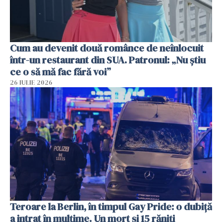
Cum au devenit două românce de neînlocuit
într-un restaurant din SUA. Patronul: „Nu știu
ce o să mă fac fără voi”
26 IULIE 2026
Teroare la Berlin, în timpul Gay Pride: o dubiță
a intrat în mulțime. Un mort și 15 răniți