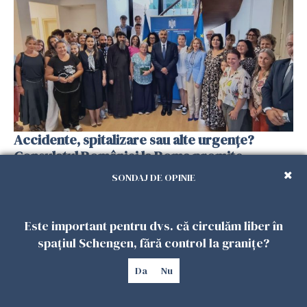
Accidente, spitalizare sau alte urgențe?
Consulatul României la Roma promite
intervenții în doar 24 de ore
SONDAJ DE OPINIE
26 IULIE 2026
Este important pentru dvs. că circulăm liber în
spațiul Schengen, fără control la granițe?
Da
Nu