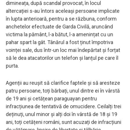
dimineața, după scandal provocat, în locul
altercației s-au întors aceleași persoane implicate
în lupta anterioară, pentru a se răzbuna, conform
anchetelor efectuate de Garda Civilă, aruncând
victima la pământ, l-a bătut, l-a amenințat cu un
pahar spart la gât. Tânărul a fost ținut împotriva
voinței sale, dus într-un loc mai îndepărtat și forțat
să le dea atacatorilor un telefon și lanțul pe care îl
purta.
Agenții au reușit să clarifice faptele și să aresteze
patru persoane, toți bărbați, unul dintre ei în vârstă
de 19 ani și cetățean paraguayan pentru
infracțiunea de tentativă de omucidere. Ceilalți trei
deținuți, unul minor și alți doi în vârstă de 18 și 19
ani, toți cetățeni români, sunt acuzați de infracțiuni
de vătămare, lipsire de libertate și tâlhărie.