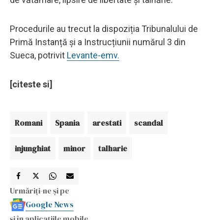
Procedurile au trecut la dispoziția Tribunalului de
Primă Instanță și a Instrucțiunii numărul 3 din
Sueca, potrivit
Levante-emv.
[citeste si]
Romani
Spania
arestati
scandal
injunghiat
minor
talharie
Urmăriți-ne și pe
Google News
și în aplicațiile mobile