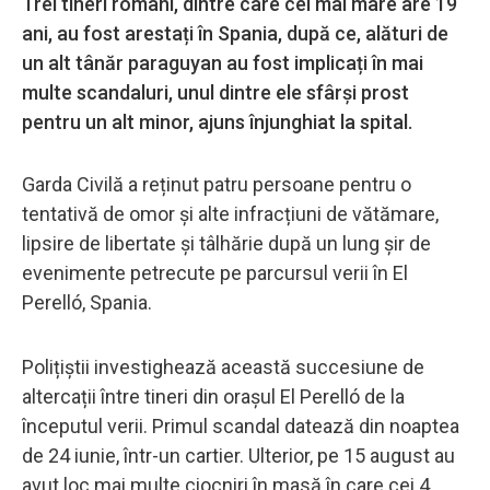
Trei tineri români, dintre care cel mai mare are 19
ani, au fost arestați în Spania, după ce, alături de
un alt tânăr paraguyan au fost implicați în mai
multe scandaluri, unul dintre ele sfârși prost
pentru un alt minor, ajuns înjunghiat la spital.
Garda Civilă a reținut patru persoane pentru o
tentativă de omor și alte infracțiuni de vătămare,
lipsire de libertate și tâlhărie după un lung șir de
evenimente petrecute pe parcursul verii în El
Perelló, Spania.
Polițiștii investighează această succesiune de
altercații între tineri din orașul El Perelló de la
începutul verii. Primul scandal datează din noaptea
de 24 iunie, într-un cartier. Ulterior, pe 15 august au
avut loc mai multe ciocniri în masă în care cei 4