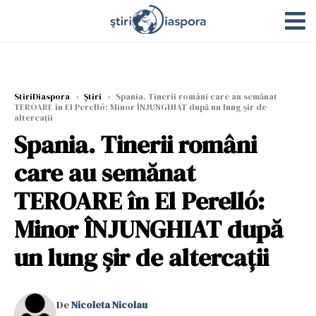
StiriDiaspora
›
Știri
›
Spania. Tinerii români care au semănat
TEROARE în El Perelló: Minor ÎNJUNGHIAT după un lung șir de
altercații
Spania. Tinerii români
care au semănat
TEROARE în El Perelló:
Minor ÎNJUNGHIAT după
un lung șir de altercații
De
Nicoleta Nicolau