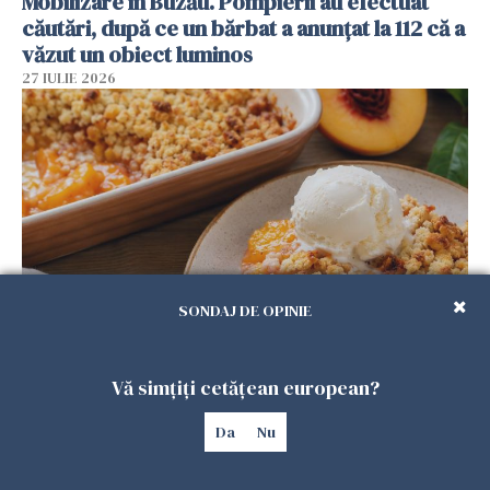
Mobilizare în Buzău. Pompierii au efectuat
căutări, după ce un bărbat a anunțat la 112 că a
văzut un obiect luminos
27 IULIE 2026
SONDAJ DE OPINIE
Crumble cu piersici și înghețată de vanilie.
Desertul verii care te cucerește de la prima
Vă simțiți cetățean european?
lingură
26 IULIE 2026
Da
Nu