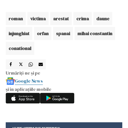
roman
victima
arestat
crima
daune
injunghiat
orfan
spanai
mihai constantin
conational
Urmăriți-ne și pe
Google News
și în aplicațiile mobile