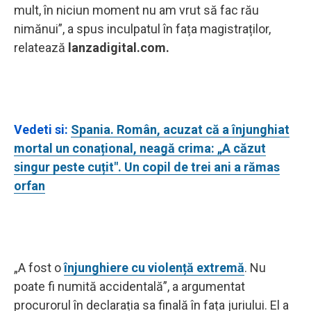
mult, în niciun moment nu am vrut să fac rău
nimănui”, a spus inculpatul în fața magistraților,
relatează
lanzadigital.com.
Vedeti si:
Spania. Român, acuzat că a înjunghiat
mortal un conațional, neagă crima: „A căzut
singur peste cuțit". Un copil de trei ani a rămas
orfan
„A fost o
înjunghiere cu violență extremă
. Nu
poate fi numită accidentală”, a argumentat
procurorul în declarația sa finală în fața juriului. El a