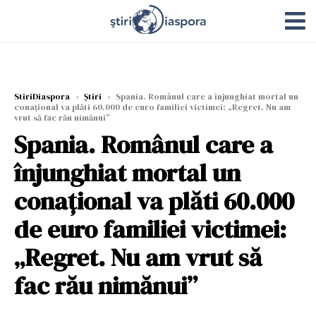
StiriDiaspora
›
Știri
›
Spania. Românul care a înjunghiat mortal un
conațional va plăti 60.000 de euro familiei victimei: „Regret. Nu am
vrut să fac rău nimănui”
Spania. Românul care a
înjunghiat mortal un
conațional va plăti 60.000
de euro familiei victimei:
„Regret. Nu am vrut să
fac rău nimănui”