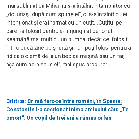
mai subliniat că Mihai nu s-a întâlnit întâmplător cu
„doi uriași, după cum spune el”, ci s-a întâlnit cu ei
intenționat și era înarmat cu un cuțit. „Cuțitul pe
care l-a folosit pentru a-l înjunghiat pe Ionuț
seamănă mai mult cu un pumnal decât cel folosit
într-o bucătărie obișnuită și nu-l poți folosi pentru a
ridica o clemă de la un bec de mașină sau un far,
așa cum ne-a spus el”, mai spus procurorul.
Cititi si:
Crimă feroce între români, în Spania:
Constantin i-a secționat inima amicului său: „Te
omor!“. Un copil de trei ani a rămas orfan