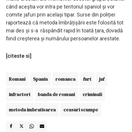
când aceștia vor intra pe teritoriul spaniol și vor
comite jafuri prin același tipar. Surse din poliției
raportează că metoda îmbrățișării este folosită tot
mai des și s-a răspândit rapid în toată țara, dovadă
fiind creșterea și numărului persoanelor arestate.
[citeste si]
Romani
Spania
romanca
furt
jaf
infractori
banda de romani
criminali
metoda imbratisarea
ceasuri scumpe