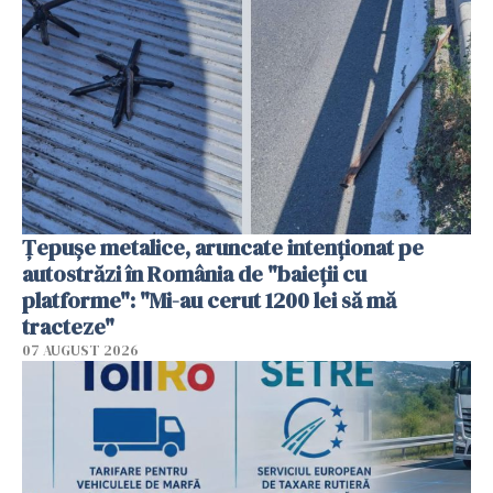
Țepușe metalice, aruncate intenționat pe
autostrăzi în România de "baieții cu
platforme": "Mi-au cerut 1200 lei să mă
tracteze"
07 AUGUST 2026