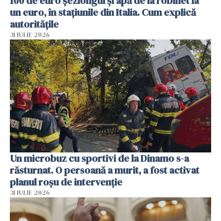
100 de euro șezlongul și apă de la robinet la
un euro, în stațiunile din Italia. Cum explică
autoritățile
31 IULIE 2026
Un microbuz cu sportivi de la Dinamo s-a
răsturnat. O persoană a murit, a fost activat
planul roșu de intervenție
31 IULIE 2026