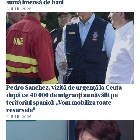
sumă imensă de bani
31 IULIE 2026
Pedro Sanchez, vizită de urgență la Ceuta
după ce 40 000 de migranți au năvălit pe
teritoriul spaniol: „Vom mobiliza toate
resursele"
31 IULIE 2026