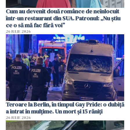
Cum au devenit două românce de neînlocuit
într-un restaurant din SUA. Patronul: „Nu știu
ce o să mă fac fără voi”
26 IULIE 2026
Teroare la Berlin, în timpul Gay Pride: o dubiță
a intrat în mulțime. Un mort și 15 răniți
26 IULIE 2026