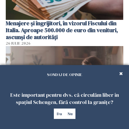
Menajere și îngrijitori, în vizorul Fiscului din
Italia. Aproape 500.000 de euro din venituri,
ascunși de autorități
26 IULIE 2026
SONDAJ DE OPINIE
Este important pentru dvs. că circulăm liber în
spațiul Schengen, fără control la granițe?
Da
Nu
Vrei să te muți în SUA? Un studiu Harvard
arată ce se întâmplă cu sănătatea multor