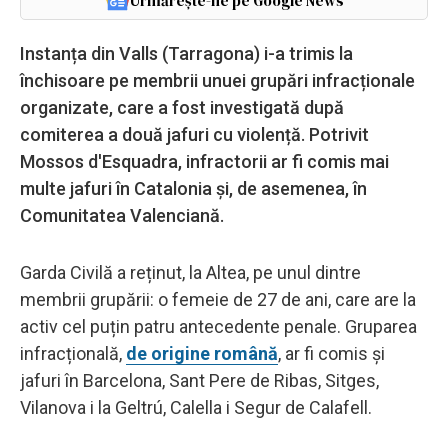
Urmărește-ne pe Google News
Instanța din Valls (Tarragona) i-a trimis la
închisoare pe membrii unuei grupări infracționale
organizate, care a fost investigată după
comiterea a două jafuri cu violență. Potrivit
Mossos d'Esquadra, infractorii ar fi comis mai
multe jafuri în Catalonia și, de asemenea, în
Comunitatea Valenciană.
Garda Civilă a reținut, la Altea, pe unul dintre
membrii grupării: o femeie de 27 de ani, care are la
activ cel puțin patru antecedente penale. Gruparea
infracțională,
de origine română
, ar fi comis și
jafuri în Barcelona, ​​Sant Pere de Ribas, Sitges,
Vilanova i la Geltrú, Calella i Segur de Calafell.