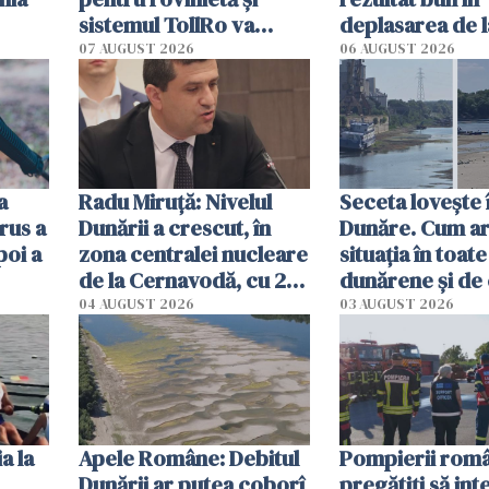
sistemul TollRo va
deplasarea de 
începe la 1 octombrie
07 AUGUST 2026
06 AUGUST 2026
ă
a
Radu Miruţă: Nivelul
Seceta lovește 
rus a
Dunării a crescut, în
Dunăre. Cum ar
poi a
zona centralei nucleare
situația în toate
de la Cernavodă, cu 2
dunărene și de
cm faţă de ziua trecută
România resim
04 AUGUST 2026
03 AUGUST 2026
efectele, deși a
în iulie
a la
Apele Române: Debitul
Pompierii româ
Dunării ar putea coborî
pregătiţi să int