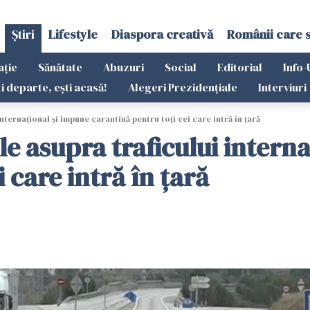
Știri
Lifestyle
Diaspora creativă
Românii care 
ație
Sănătate
Abuzuri
Social
Editorial
Info-
ti departe, ești acasă!
Alegeri Prezidențiale
Interviuri
nternaţional şi impune carantină pentru toţi cei care intră în ţară
ile asupra traficului intern
 care intră în ţară