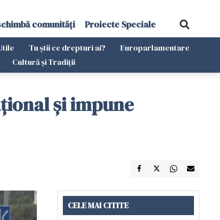
schimbă comunități
Proiecte Speciale
Utile
Tu știi ce drepturi ai?
Europarlamentare
Cultură și Tradiții
aţional şi impune
CELE MAI CITITE