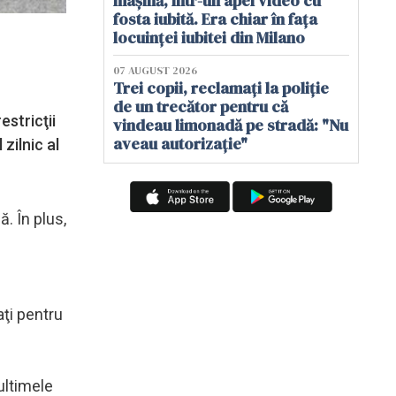
mașină, într-un apel video cu
fosta iubită. Era chiar în fața
locuinței iubitei din Milano
07 AUGUST 2026
Trei copii, reclamați la poliție
de un trecător pentru că
stricţii
vindeau limonadă pe stradă: "Nu
aveau autorizație"
zilnic al
. În plus,
aţi pentru
ultimele