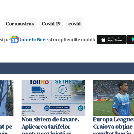
Coronavirus
Covid-19
covid
Google News
și pe
și în aplicațiile mobile
Nou sistem de taxare.
Europa League:
at pe
Aplicarea tarifelor
Craiova obține
nia
pentru rovinietă şi
rezultat bun în