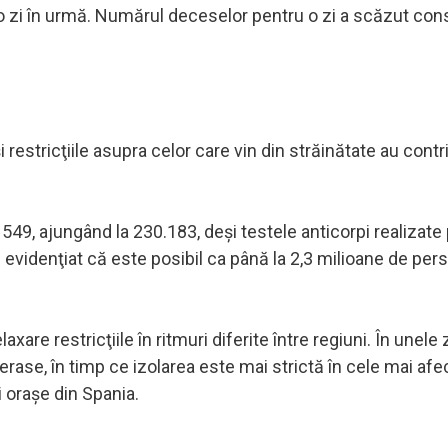
u o zi în urmă. Numărul deceselor pentru o zi a scăzut con
 restricţiile asupra celor care vin din străinătate au contri
549, ajungând la 230.183, deşi testele anticorpi realizate
 evidenţiat că este posibil ca până la 2,3 milioane de pe
laxare restricţiile în ritmuri diferite între regiuni. În unele
terase, în timp ce izolarea este mai strictă în cele mai afe
 oraşe din Spania.