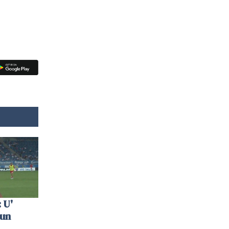
 U'
 un