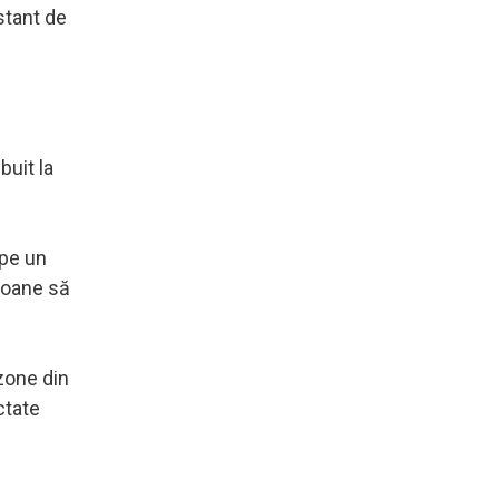
stant de
buit la
 pe un
rsoane să
 zone din
ctate