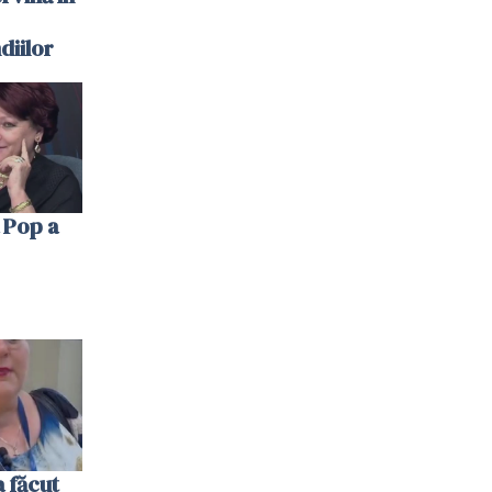
diilor
 Pop a
 făcut