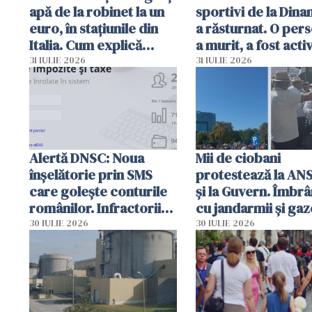
apă de la robinet la un
sportivi de la Dina
euro, în stațiunile din
a răsturnat. O per
Italia. Cum explică
a murit, a fost acti
autoritățile
planul roșu de
31 IULIE 2026
31 IULIE 2026
intervenție
Alertă DNSC: Noua
Mii de ciobani
înșelătorie prin SMS
protestează la AN
care golește conturile
și la Guvern. Îmbrâ
românilor. Infractorii
cu jandarmii și gaz
folosesc numele
lacrimogene
30 IULIE 2026
30 IULIE 2026
Ghișeul.ro și al Poliției
Române