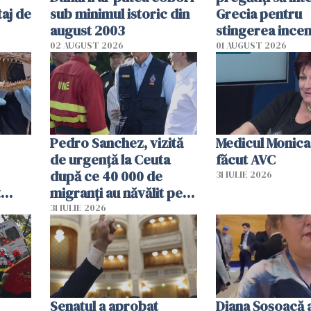
aj de
sub minimul istoric din
Grecia pentru
august 2003
stingerea incen
02 AUGUST 2026
01 AUGUST 2026
Pedro Sanchez, vizită
Medicul Monica
de urgență la Ceuta
făcut AVC
după ce 40 000 de
31 IULIE 2026
t
migranți au năvălit pe
și o
teritoriul spaniol: „Vom
31 IULIE 2026
ni
mobiliza toate
resursele"
Senatul a aprobat
Diana Șoșoacă a