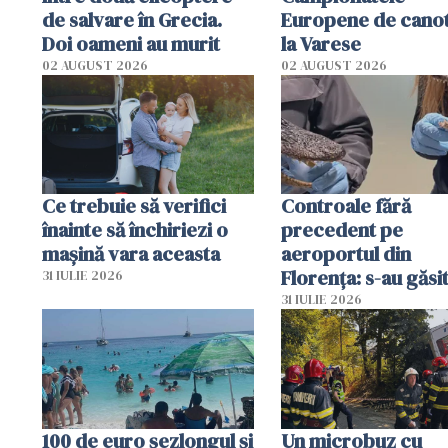
de salvare în Grecia.
Europene de canot
Doi oameni au murit
la Varese
02 AUGUST 2026
02 AUGUST 2026
Ce trebuie să verifici
Controale fără
înainte să închiriezi o
precedent pe
mașină vara aceasta
aeroportul din
Florența: s-au găsi
31 IULIE 2026
capete de aligator 
31 IULIE 2026
sumă imensă de ba
100 de euro șezlongul și
Un microbuz cu