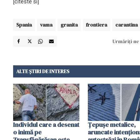
[citeste si]
Spania
vama
granita
frontiera
carantina
Urmăriți-ne 
ALTE ȘTIRI DE INTERES
Individul care a desenat
Țepușe metalice,
o inimă pe
aruncate intențion
Transfăgărășan este
autostrăzi în Româ