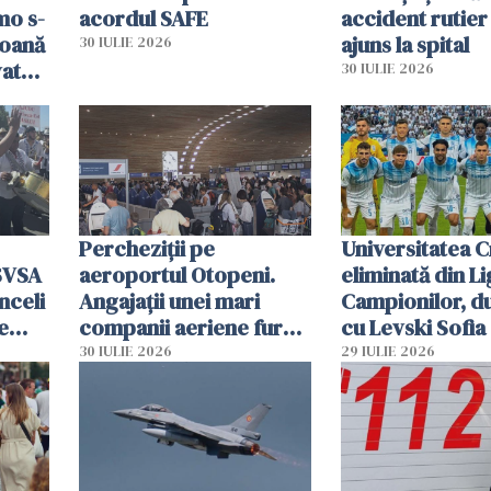
mo s-
acordul SAFE
accident rutier 
soană
ajuns la spital
30 IULIE 2026
vat
30 IULIE 2026
Percheziții pe
Universitatea C
SVSA
aeroportul Otopeni.
eliminată din Li
nceli
Angajații unei mari
Campionilor, d
e
companii aeriene furau
cu Levski Sofia
parfumuri, ceasuri și
30 IULIE 2026
29 IULIE 2026
mâncarea destinată
vânzării