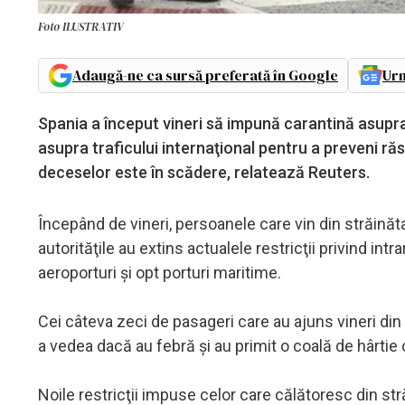
Foto ILUSTRATIV
Adaugă-ne ca sursă preferată în Google
Urm
Spania a început vineri să impună carantină asupra 
asupra traficului internaţional pentru a preveni răs
deceselor este în scădere, relatează Reuters.
Începând de vineri, persoanele care vin din străinăt
autorităţile au extins actualele restricţii privind intr
aeroporturi şi opt porturi maritime.
Cei câteva zeci de pasageri care au ajuns vineri din 
a vedea dacă au febră şi au primit o coală de hârtie 
Noile restricţii impuse celor care călătoresc din st