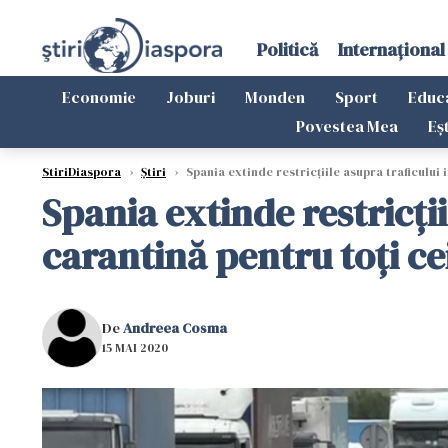
Politică
Internațional
Economie
Joburi
Monden
Sport
Educ
Povestea Mea
Eș
StiriDiaspora
›
Știri
›
Spania extinde restricţiile asupra traficului i
Spania extinde restricţi
carantină pentru toţi cei
De
Andreea Cosma
15 MAI 2020