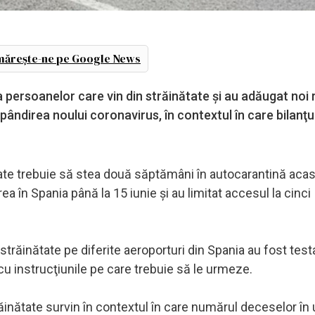
ărește-ne pe Google News
persoanelor care vin din străinătate şi au adăugat noi re
pândirea noului coronavirus, în contextul în care bilanţul 
ate trebuie să stea două săptămâni în autocarantină acasă
area în Spania până la 15 iunie şi au limitat accesul la cinci
străinătate pe diferite aeroporturi din Spania au fost test
cu instrucţiunile pe care trebuie să le urmeze.
răinătate survin în contextul în care numărul deceselor în 