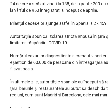
24 de ore a scăzut vineri la 138, de la peste 200 c
la vârful de 950 înregistrat la început de aprilie.
Bilanţul deceselor ajunge astfel în Spania la 27.459.
Autorităţile spun că izolarea strictă impusă în ţară şi
limitarea răspândirii COVID-19.
Numărul cazurilor diagnosticate a crescut vineri cu 
eşantion de 60.000 de persoane din întreaga ţară au
fi avut boala.
În ultimele zile, autorităţile spaniole au început să re
ţară, barurile şi restaurantele au putut să deschidă 
regiuni, cum sunt Madrid şi Barcelona, cele mai mari