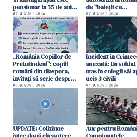
pensionar la 55 de ani.
de "baieții cu
Poliția l-a identificat
platforme": "Mi-au
07 AUGUST 2026
07 AUGUST 2026
cerut 1200 lei să m
tracteze"
„România Copiilor de
Incident în Crimee
Pretutindeni”: copiii
anexată: Un soldat 
români din diaspora,
tras în colegii săi a
invitați să scrie despre
ucis 3 civili
România într-un volum
06 AUGUST 2026
04 AUGUST 2026
special
UPDATE: Coliziune
Aur pentru Români
între două elicoptere
Campionatele