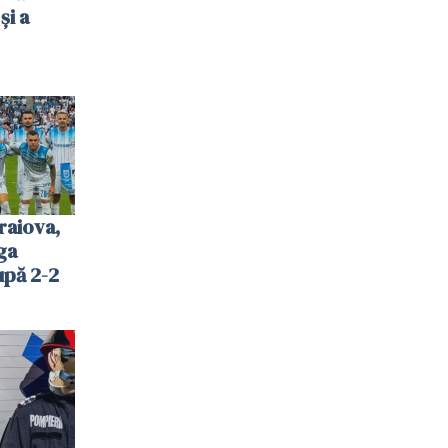
și a
raiova,
ga
upă 2-2