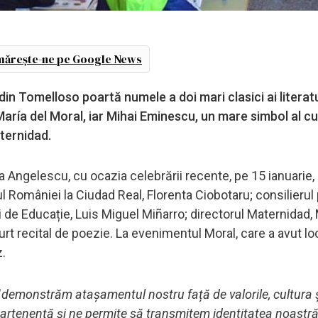
ărește-ne pe Google News
in Tomelloso poartă numele a doi mari clasici ai literatu
ría del Moral, iar Mihai Eminescu, un mare simbol al cul
ternidad.
la Angelescu, cu ocazia celebrării recente, pe 15 ianuarie, 
 României la Ciudad Real, Florenta Ciobotaru; consilierul
 de Educație, Luis Miguel Miñarro; directorul Maternidad,
urt recital de poezie. La evenimentul Moral, care a avut lo
.
"
demonstrăm atașamentul nostru față de valorile, cultura 
partenență și ne permite să transmitem identitatea noastr