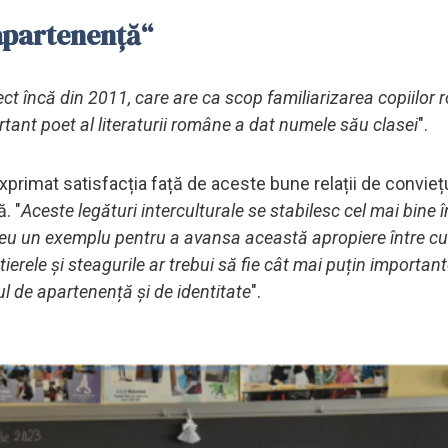
apartenență“
ect încă din 2011, care are ca scop familiarizarea copiilor
rtant poet al literaturii române a dat numele său clasei
".
xprimat satisfacția față de aceste bune relații de conviețu
. "
Aceste legături interculturale se stabilesc cel mai bine î
ereu un exemplu pentru a avansa această apropiere între cu
tierele și steagurile ar trebui să fie cât mai puțin important
l de apartenență și de identitate
".