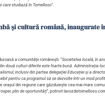
âni care studiază în Tomelloso
".
imbă și cultură română, inaugurate î
lduroasă a comunității românești. "
Societatea locală, în a
din două culturi diferite este foarte bună. Administrația lo
smul, inclusiv din partea delegației Educației și a directo
ebit pentru ca programul să se dezvolte într-un mod profit
ste orașul din regiune care găzduiește cea mai mare comu
prosper, plin de oportunități
", potrivit lavozdetomelloso.co