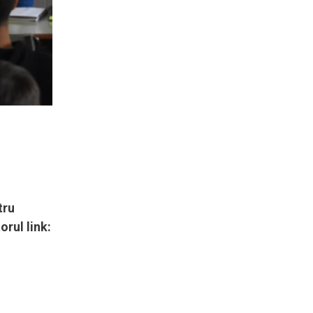
tru
orul link: