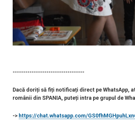
----------------------------------
Dacă doriți să fiți notificați direct pe WhatsApp,
românii din SPANIA, puteți intra pe grupul de What
->
https://chat.whatsapp.com/GS0fhMGHpuhLx