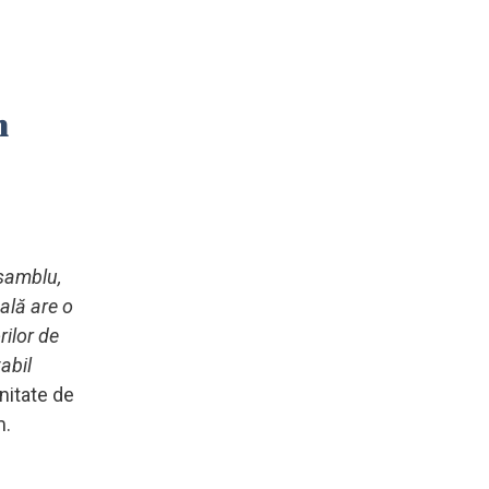
n
nsamblu,
cală are o
rilor de
abil
nitate de
m.