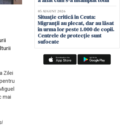
a aflat cum s-a întâmplat totul
05 AUGUST 2026
Situație critică în Ceuta:
Migranții au plecat, dar au lăsat
în urma lor peste 1.000 de copii.
Centrele de protecție sunt
rii
sufocate
turii
a Zilei
 pentru
 Miguel
c mai
și
ă