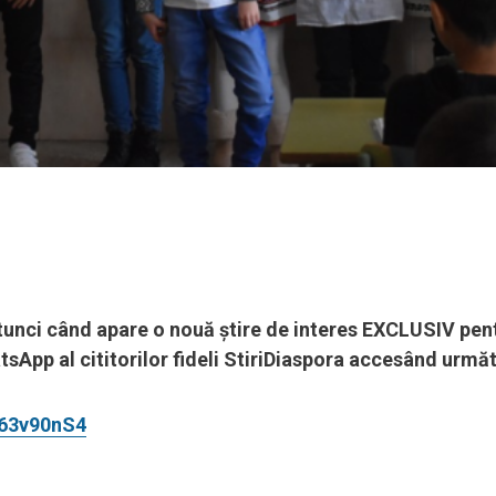
 atunci când apare o nouă știre de interes EXCLUSIV pen
sApp al cititorilor fideli StiriDiaspora accesând următ
n63v90nS4