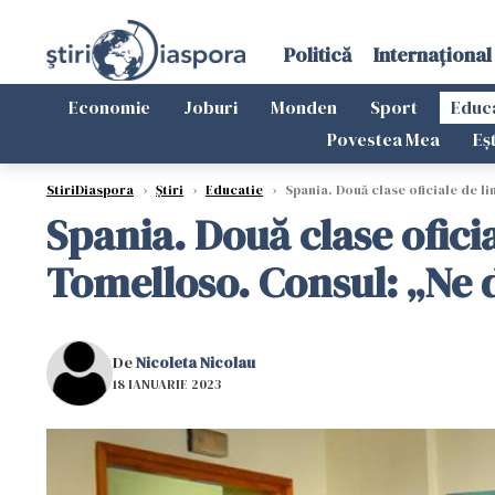
Politică
Internațional
Economie
Joburi
Monden
Sport
Educ
Povestea Mea
Eș
StiriDiaspora
›
Știri
›
Educatie
›
Spania. Două clase oficiale de l
Spania. Două clase ofici
Tomelloso. Consul: „Ne 
De
Nicoleta Nicolau
18 IANUARIE 2023