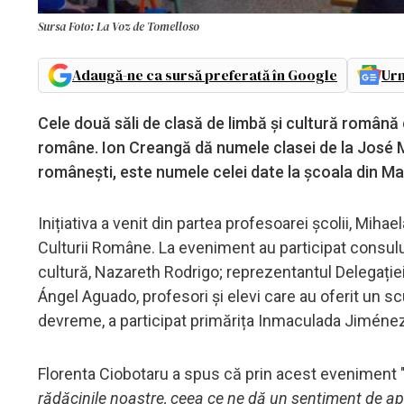
Sursa Foto: La Voz de Tomelloso
Adaugă-ne ca sursă preferată în Google
Urm
Cele două săli de clasă de limbă și cultură română d
române. Ion Creangă dă numele clasei de la José Ma
românești, este numele celei date la școala din Ma
Inițiativa a venit din partea profesoarei școlii, Mihae
Culturii Române. La eveniment au participat consulul
cultură, Nazareth Rodrigo; reprezentantul Delegației
Ángel Aguado, profesori și elevi care au oferit un sc
devreme, a participat primărița Inmaculada Jiménez
Florenta Ciobotaru a spus că prin acest eveniment 
rădăcinile noastre, ceea ce ne dă un sentiment de a