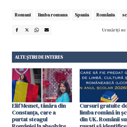
Romani
limba romana
Spania
România
sc
Urmăriți-ne 
ALTE ȘTIRI DE INTERES
Elif Memet, tânăra din
Cursuri gratuite d
Constanța, care a
limba română în șc
purtat steagul
din UK. Românii su
României la absolvirea
rugați să identifice