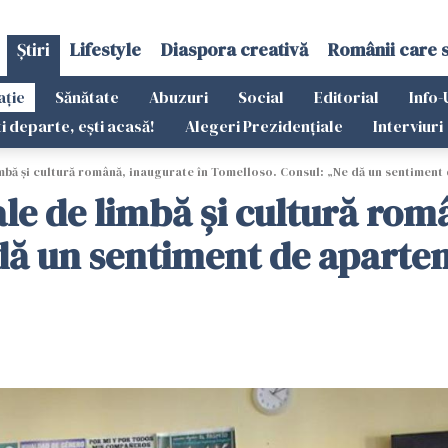
Știri
Lifestyle
Diaspora creativă
Românii care 
ație
Sănătate
Abuzuri
Social
Editorial
Info-
ti departe, ești acasă!
Alegeri Prezidențiale
Interviuri
imbă și cultură română, inaugurate în Tomelloso. Consul: „Ne dă un sentiment
ale de limbă și cultură rom
dă un sentiment de aparte