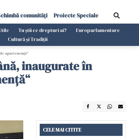
schimbă comunități
Proiecte Speciale
Utile
Tu știi ce drepturi ai?
Europarlamentare
Cultură și Tradiții
 de apartenență“
ână, inaugurate în
nență“
CELE MAI CITITE