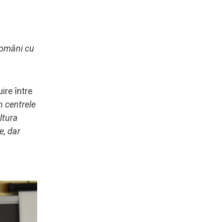
 români cu
ire între
n centrele
ltura
e, dar