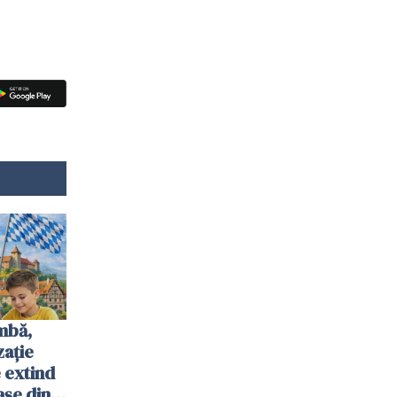
mbă,
zație
 extind
așe din