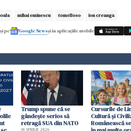
oala
mihai eminescu
tomelloso
ion creanga
Google News
și pe
și în aplicațiile mobile
e
Trump spune că se
Cursurile de Li
olile
gândeşte serios să
Cultură și Civili
nt
retragă SUA din NATO
Românească se
 școli
în mai multe or
01 APRILIE 2026