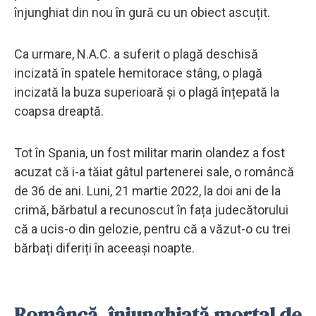
înjunghiat din nou în gură cu un obiect ascuțit.
Ca urmare, N.A.C. a suferit o plagă deschisă
incizată în spatele hemitorace stâng, o plagă
incizată la buza superioară și o plagă înțepată la
coapsa dreaptă.
Tot în Spania, un fost militar marin olandez a fost
acuzat că i-a tăiat gâtul partenerei sale, o româncă
de 36 de ani. Luni, 21 martie 2022, la doi ani de la
crimă, bărbatul a recunoscut în fața judecătorului
că a ucis-o din gelozie, pentru că a văzut-o cu trei
bărbați diferiți în aceeași noapte.
Româncă, înjunghiată mortal de