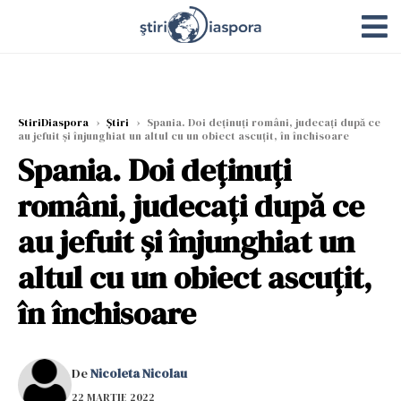
StiriDiaspora
›
Știri
›
Spania. Doi deținuți români, judecați după ce
au jefuit și înjunghiat un altul cu un obiect ascuțit, în închisoare
Spania. Doi deținuți
români, judecați după ce
au jefuit și înjunghiat un
altul cu un obiect ascuțit,
în închisoare
De
Nicoleta Nicolau
22 MARTIE 2022