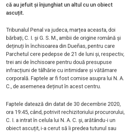
că au jefuit și înjunghiat un altul cu un obiect
ascuțit.
Tribunalul Penal va judeca, marțea aceasta, doi
bărbați, C. I. și G. S. M., ambii de origine română și
deținuți în închisoarea din Dueñas, pentru care
Parchetul cere pedepse de 21 de luni și, respectiv,
trei ani de închisoare pentru două presupuse
infracțiuni de tâlhărie cu intimidare și vătămare
corporală. Faptele ar fi fost comise asupra lui N. A.
C., de asemenea deținut în acest centru.
Faptele datează din datat de 30 decembrie 2020,
ora 19:45, când, potrivit rechizitoriului procurorului,
C. I. a intrat în celula lui N. A. C. și, arătându-i un
obiect ascuțit, i-a cerut să îi predea tutunul sau