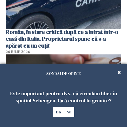
Român, în stare critică după ce a intrat într-o
casă din Italia. Proprietarul spune că s-a
apărat cu un cuțit
26 IULIE 2026
SONDAJ DE OPINIE
Este important pentru dvs. că circulăm liber în
spațiul Schengen, fără control la granițe?
Da
Nu
Menajere și îngrijitori, în vizorul Fiscului din