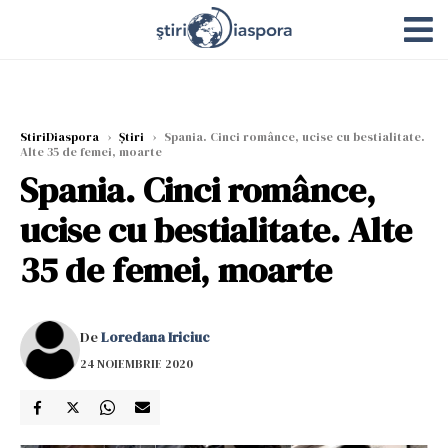
StiriDiaspora
›
Știri
›
Spania. Cinci românce, ucise cu bestialitate.
Alte 35 de femei, moarte
Spania. Cinci românce,
ucise cu bestialitate. Alte
35 de femei, moarte
De
Loredana Iriciuc
24 NOIEMBRIE 2020