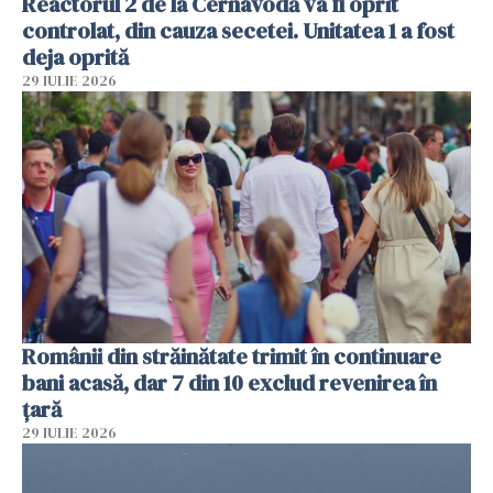
Reactorul 2 de la Cernavodă va fi oprit
controlat, din cauza secetei. Unitatea 1 a fost
deja oprită
29 IULIE 2026
Românii din străinătate trimit în continuare
bani acasă, dar 7 din 10 exclud revenirea în
țară
29 IULIE 2026