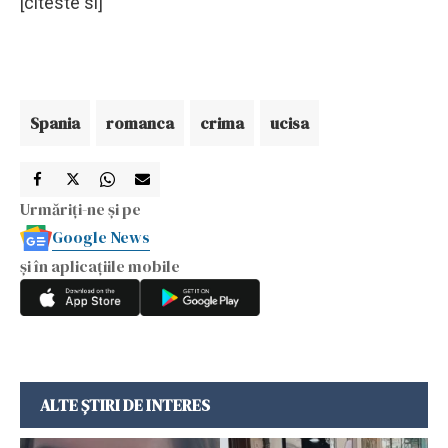
[citeste si]
Spania
romanca
crima
ucisa
Urmăriți-ne și pe
Google News
și în aplicațiile mobile
ALTE ȘTIRI DE INTERES