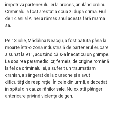
împotriva partenerului ei la proces, anulând ordinul.
Criminalul a fost arestat a doua zi după crimă. Fiul
de 14 ani al Alinei a rămas anul acesta fără mama
sa.
Pe 13 iulie, Mădălina Neacșu, a fost bătută până la
moarte într-o zonă industrială de partenerul ei, care
a sunat la 911, acuzând că s-a înecat cu un ghimpe.
La sosirea paramedicilor, femeia, de origine română
la fel ca criminalul ei, a suferit un traumatism
cranian, a sângerat de la o ureche și a avut
dificultăți de respirație. În cele din urmă, a decedat
în spital din cauza rănilor sale. Nu există plângeri
anterioare privind violența de gen.