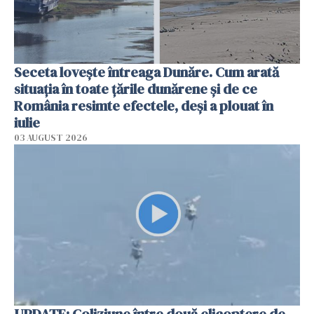
Seceta lovește întreaga Dunăre. Cum arată
situația în toate țările dunărene și de ce
România resimte efectele, deși a plouat în
iulie
03 AUGUST 2026
UPDATE: Coliziune între două elicoptere de