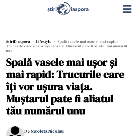
StiriDiaspora
›
Lifestyle
›
Spală vasele mai ușor și mai rapid:
Trucurile care îți vor ușura viața. Muștarul pate fi aliatul tău numărul
unu
Spală vasele mai ușor și
mai rapid: Trucurile care
îți vor ușura viața.
Muștarul pate fi aliatul
tău numărul unu
De
Nicoleta Nicolau