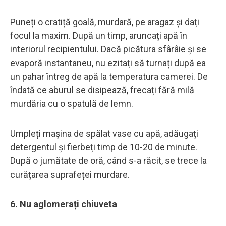
Puneți o cratiță goală, murdară, pe aragaz și dați
focul la maxim. După un timp, aruncați apă în
interiorul recipientului. Dacă picătura sfârâie și se
evaporă instantaneu, nu ezitați să turnați după ea
un pahar întreg de apă la temperatura camerei. De
îndată ce aburul se disipează, frecați fără milă
murdăria cu o spatulă de lemn.
Umpleți mașina de spălat vase cu apă, adăugați
detergentul și fierbeți timp de 10-20 de minute.
După o jumătate de oră, când s-a răcit, se trece la
curățarea suprafeței murdare.
6. Nu aglomerați chiuveta