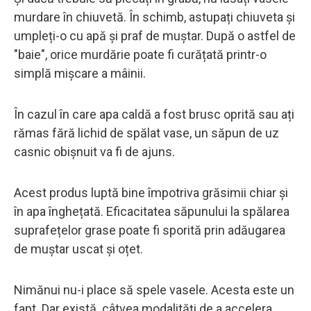
murdare în chiuvetă. În schimb, astupați chiuveta și
umpleți-o cu apă și praf de muștar. După o astfel de
"baie", orice murdărie poate fi curățată printr-o
simplă mișcare a mâinii.
În cazul în care apa caldă a fost brusc oprită sau ați
rămas fără lichid de spălat vase, un săpun de uz
casnic obișnuit va fi de ajuns.
Acest produs luptă bine împotriva grăsimii chiar și
în apa înghețată. Eficacitatea săpunului la spălarea
suprafețelor grase poate fi sporită prin adăugarea
de muștar uscat și oțet.
Nimănui nu-i place să spele vasele. Acesta este un
fapt. Dar există câtvea modalități de a accelera