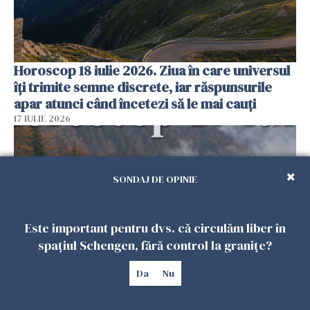
Horoscop 18 iulie 2026. Ziua în care universul
îți trimite semne discrete, iar răspunsurile
apar atunci când încetezi să le mai cauți
17 IULIE 2026
SONDAJ DE OPINIE
Este important pentru dvs. că circulăm liber în
spațiul Schengen, fără control la granițe?
Da
Nu
Horoscop 17 iulie 2026. Ziua în care universul
răsplătește perseverența, iar întâmplările