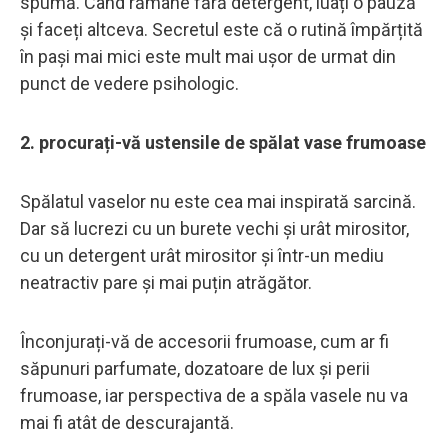
spumă. Când rămâne fără detergent, luați o pauză
și faceți altceva. Secretul este că o rutină împărțită
în pași mai mici este mult mai ușor de urmat din
punct de vedere psihologic.
2. procurați-vă ustensile de spălat vase frumoase
Spălatul vaselor nu este cea mai inspirată sarcină.
Dar să lucrezi cu un burete vechi și urât mirositor,
cu un detergent urât mirositor și într-un mediu
neatractiv pare și mai puțin atrăgător.
Înconjurați-vă de accesorii frumoase, cum ar fi
săpunuri parfumate, dozatoare de lux și perii
frumoase, iar perspectiva de a spăla vasele nu va
mai fi atât de descurajantă.