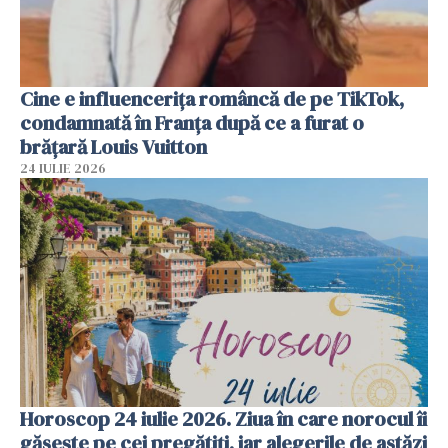
Cine e influencerița româncă de pe TikTok,
condamnată în Franța după ce a furat o
brățară Louis Vuitton
24 IULIE 2026
Horoscop 24 iulie 2026. Ziua în care norocul îi
găsește pe cei pregătiți, iar alegerile de astăzi