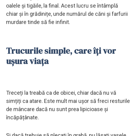
oalele și tigăile, la final. Acest lucru se întâmplă
chiar și în grădinițe, unde numărul de căni și farfurii
murdare tinde să fie infinit.
Trucurile simple, care îți vor
ușura viața
Treceți la treabă ca de obicei, chiar dacă nu vă
simțiți ca atare. Este mult mai ușor să freci resturile
de mâncare dacă nu sunt prea lipicioase și
încăpățânate.
Și dacă trebuie să plecați în grabă, nu lăsați vasele