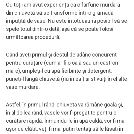
Cu toții am avut experiența ca o farfurie murdară
din chiuvetă să se transforme într-o grămadă
împuțită de vase. Nu este întotdeauna posibil să se
spele totul dintr-o dată, așa că se poate folosi
următoarea procedură.
Când aveți primul și destul de adânc concurent
pentru curățare (cum ar fi o oală sau un castron
mare), umpleți-l cu apă fierbinte și detergent,
puneți-l lângă chiuvetă (nu în ea!) și stivuiți în el alte
vase murdare.
Astfel, în primul rând, chiuveta va rămâne goală și,
în al doilea rând, vasele vor fi pregătite pentru o
curățare rapidă. Înmuindu-le în apă caldă, vor fi mai
ușor de clătit, veți fi mai puțin tentați să le lăsați în