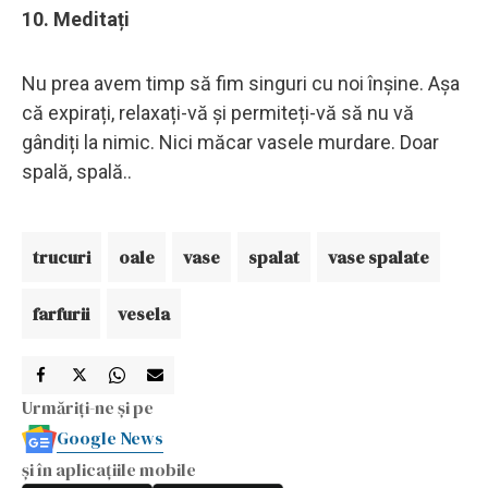
10. Meditați
Nu prea avem timp să fim singuri cu noi înșine. Așa
că expirați, relaxați-vă și permiteți-vă să nu vă
gândiți la nimic. Nici măcar vasele murdare. Doar
spală, spală..
trucuri
oale
vase
spalat
vase spalate
farfurii
vesela
Urmăriți-ne și pe
Google News
și în aplicațiile mobile