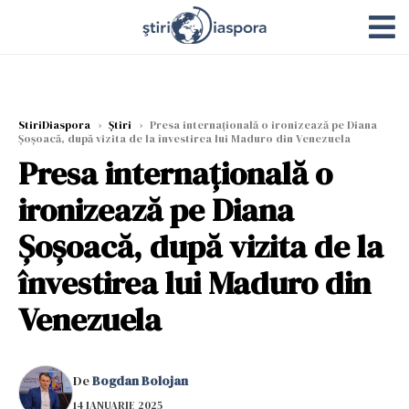
StiriDiaspora
›
Știri
›
Presa internațională o ironizează pe Diana
Șoșoacă, după vizita de la învestirea lui Maduro din Venezuela
Presa internațională o
ironizează pe Diana
Șoșoacă, după vizita de la
învestirea lui Maduro din
Venezuela
De
Bogdan Bolojan
14 IANUARIE 2025