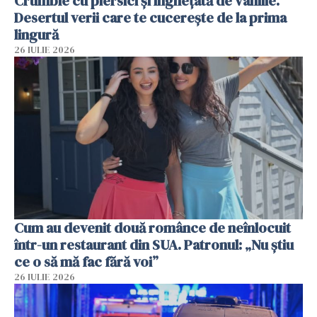
Crumble cu piersici și înghețată de vanilie.
Desertul verii care te cucerește de la prima
lingură
26 IULIE 2026
Cum au devenit două românce de neînlocuit
într-un restaurant din SUA. Patronul: „Nu știu
ce o să mă fac fără voi”
26 IULIE 2026