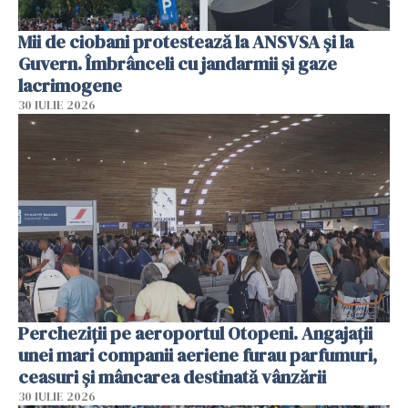
Mii de ciobani protestează la ANSVSA și la
Guvern. Îmbrânceli cu jandarmii și gaze
lacrimogene
30 IULIE 2026
Percheziții pe aeroportul Otopeni. Angajații
unei mari companii aeriene furau parfumuri,
ceasuri și mâncarea destinată vânzării
30 IULIE 2026