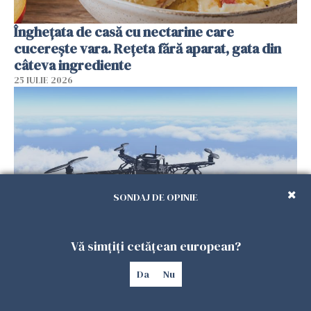
Înghețata de casă cu nectarine care
cucerește vara. Rețeta fără aparat, gata din
câteva ingrediente
25 IULIE 2026
SONDAJ DE OPINIE
Vă simțiți cetățean european?
Încă o dronă a fost doborâtă de un F-16
românesc după ce a intrat ilegal în spațiul
Da
Nu
aerian al României
25 IULIE 2026