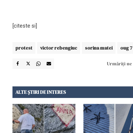
[citeste si]
protest
victor rebengiuc
sorina matei
oug 7
Urmăriți-ne 
ALTE ȘTIRI DE INTERES