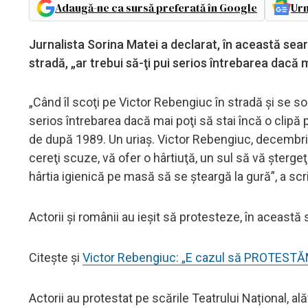
Adaugă-ne ca sursă preferată în Google
Urm
Jurnalista Sorina Matei a declarat, în această sear
stradă, „ar trebui să-ţi pui serios întrebarea dacă m
„Când îl scoţi pe Victor Rebengiuc în stradă şi se sol
serios întrebarea dacă mai poţi să stai încă o clipă 
de după 1989. Un uriaş. Victor Rebengiuc, decembrie 1
cereţi scuze, vă ofer o hârtiuţă, un sul să vă ştergeţ
hârtia igienică pe masă să se şteargă la gură”, a sc
Actorii și românii au ieșit să protesteze, în această
Citește și
Victor Rebengiuc: „E cazul să PROTESTĂ
Actorii au protestat pe scările Teatrului Național, ală