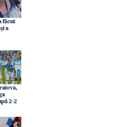
 făcut
și a
raiova,
ga
upă 2-2