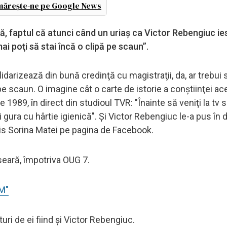
ărește-ne pe Google News
ă, faptul că atunci când un uriaș ca Victor Rebengiuc ie
ai poţi să stai încă o clipă pe scaun”.
idarizează din bună credinţă cu magistraţii, da, ar trebui s
pe scaun. O imagine cât o carte de istorie a conştiinţei ace
989, în direct din studioul TVR: "Înainte să veniţi la tv 
i gura cu hârtie igienică". Şi Victor Rebengiuc le-a pus în d
ris Sorina Matei pe pagina de Facebook.
 seară, împotriva OUG 7.
M"
turi de ei fiind și Victor Rebengiuc.