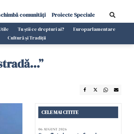
schimbă comunități
Proiecte Speciale
Utile
Tu știi ce drepturi ai?
Europarlamentare
Cultură și Tradiții
tradă...”
CELE MAI CITITE
06 AUGUST 2026