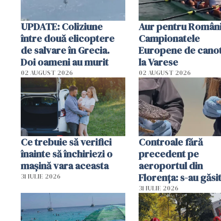
UPDATE: Coliziune
Aur pentru Români
între două elicoptere
Campionatele
de salvare în Grecia.
Europene de canot
Doi oameni au murit
la Varese
02 AUGUST 2026
02 AUGUST 2026
Ce trebuie să verifici
Controale fără
înainte să închiriezi o
precedent pe
mașină vara aceasta
aeroportul din
Florența: s-au găsi
31 IULIE 2026
capete de aligator 
31 IULIE 2026
sumă imensă de ba