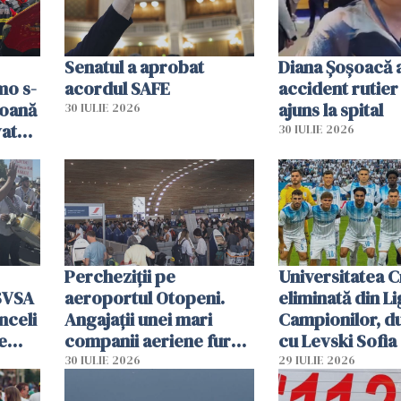
Senatul a aprobat
Diana Șoșoacă a
mo s-
acordul SAFE
accident rutier 
soană
ajuns la spital
30 IULIE 2026
vat
30 IULIE 2026
Percheziții pe
Universitatea C
SVSA
aeroportul Otopeni.
eliminată din Li
nceli
Angajații unei mari
Campionilor, d
e
companii aeriene furau
cu Levski Sofia
parfumuri, ceasuri și
30 IULIE 2026
29 IULIE 2026
mâncarea destinată