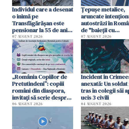
Individul care a desenat
Țepușe metalice,
o inimă pe
aruncate intențion
Transfăgărășan este
autostrăzi în Româ
pensionar la 55 de ani.
de "baieții cu
Poliția l-a identificat
platforme": "Mi-au
07 AUGUST 2026
07 AUGUST 2026
cerut 1200 lei să m
tracteze"
„România Copiilor de
Incident în Crimee
Pretutindeni”: copiii
anexată: Un soldat 
români din diaspora,
tras în colegii săi a
invitați să scrie despre
ucis 3 civili
România într-un volum
06 AUGUST 2026
04 AUGUST 2026
special