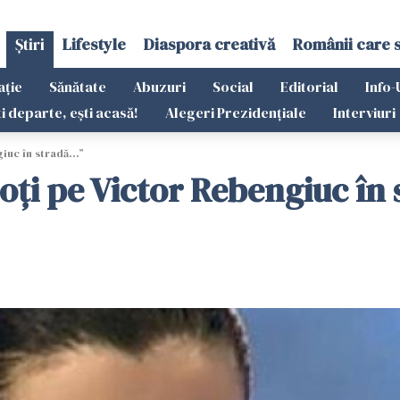
Știri
Lifestyle
Diaspora creativă
Românii care 
ație
Sănătate
Abuzuri
Social
Editorial
Info-
ti departe, ești acasă!
Alegeri Prezidențiale
Interviuri
iuc în stradă...”
oți pe Victor Rebengiuc în s