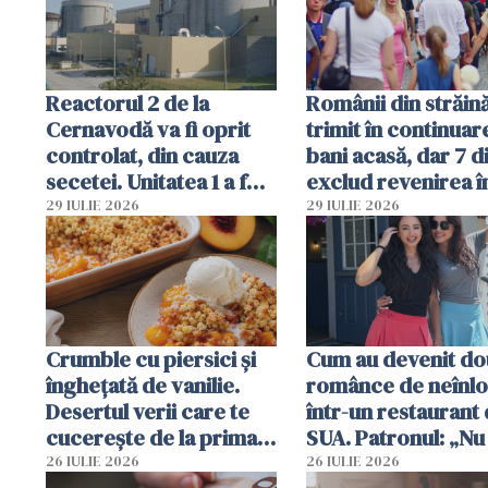
Române
Reactorul 2 de la
Românii din străin
Cernavodă va fi oprit
trimit în continuar
controlat, din cauza
bani acasă, dar 7 d
secetei. Unitatea 1 a fost
exclud revenirea î
deja oprită
29 IULIE 2026
29 IULIE 2026
Crumble cu piersici și
Cum au devenit do
înghețată de vanilie.
românce de neînlo
Desertul verii care te
într-un restaurant 
cucerește de la prima
SUA. Patronul: „Nu 
lingură
ce o să mă fac fără
26 IULIE 2026
26 IULIE 2026