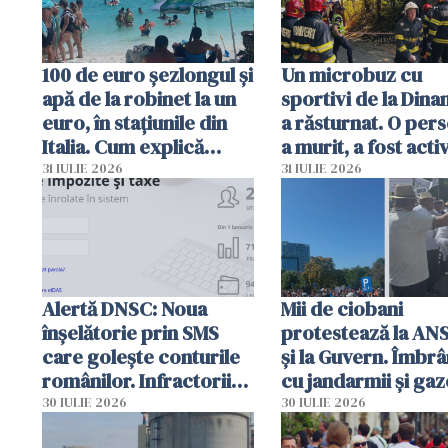
100 de euro șezlongul și
Un microbuz cu
apă de la robinet la un
sportivi de la Dina
euro, în stațiunile din
a răsturnat. O per
Italia. Cum explică
a murit, a fost acti
autoritățile
planul roșu de
31 IULIE 2026
31 IULIE 2026
intervenție
Alertă DNSC: Noua
Mii de ciobani
înșelătorie prin SMS
protestează la AN
care golește conturile
și la Guvern. Îmbrâ
românilor. Infractorii
cu jandarmii și gaz
folosesc numele
lacrimogene
30 IULIE 2026
30 IULIE 2026
Ghișeul.ro și al Poliției