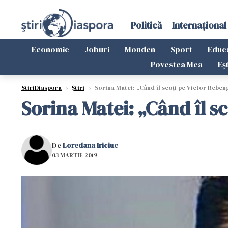
Politică
Internațional
Economie
Joburi
Monden
Sport
Educ
Povestea Mea
Eș
StiriDiaspora
›
Știri
›
Sorina Matei: „Când îl scoți pe Victor Rebeng
Sorina Matei: „Când îl sc
De
Loredana Iriciuc
03 MARTIE 2019