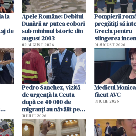
a la
Apele Române: Debitul
Pompierii româ
Dunării ar putea coborî
pregătiţi să int
aj de
sub minimul istoric din
Grecia pentru
august 2003
stingerea incen
02 AUGUST 2026
01 AUGUST 2026
Pedro Sanchez, vizită
Medicul Monica
de urgență la Ceuta
făcut AVC
după ce 40 000 de
31 IULIE 2026
t
migranți au năvălit pe
și o
teritoriul spaniol: „Vom
31 IULIE 2026
ni
mobiliza toate
resursele"