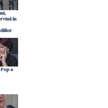
ni,
ervină în
diilor
 Pop a