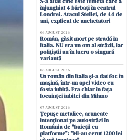
S-a aflat cine este femeia care a
înjunghiat 4 bărbați în centrul
Londrei. Atacul Stellei, de 44 de
ani, explicat de anchetatori
06 AUGUST 2026
Român, găsit mort pe stradă în
Italia. NU era un om al străzii, iar
polițiștii au în lucru o singură
variantă
06 AUGUST 2026
Un român din Italia și-a dat foc în
mașină, într-un apel video cu
fosta iubită. Era chiar în fața
locuinței iubitei din Milano
07 AUGUST 2026
Țepușe metalice, aruncate
intenționat pe autostrăzi în
România de "baieții cu
platforme": "Mi-au cerut 1200 lei
să mă tracteze"