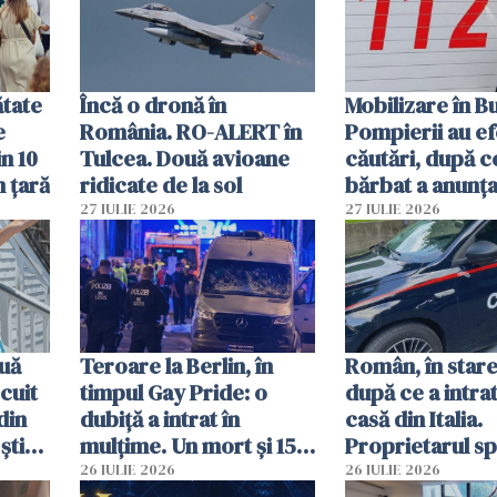
vânzării
ătate
Încă o dronă în
Mobilizare în B
e
România. RO-ALERT în
Pompierii au ef
in 10
Tulcea. Două avioane
căutări, după c
n țară
ridicate de la sol
bărbat a anunțat
că a văzut un o
27 IULIE 2026
27 IULIE 2026
luminos
uă
Teroare la Berlin, în
Român, în stare
cuit
timpul Gay Pride: o
după ce a intrat
din
dubiță a intrat în
casă din Italia.
știu
mulțime. Un mort și 15
Proprietarul s
 voi”
răniți
s-a apărat cu un
26 IULIE 2026
26 IULIE 2026