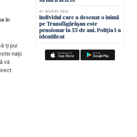
07 AUGUST 2026
Individul care a desenat o inimă
se în
pe Transfăgărășan este
pensionar la 55 de ani. Poliția l-a
identificat
ă-ţi pui
stei naţii
să vă
irect