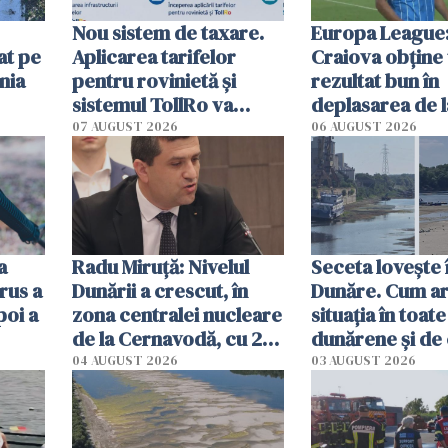
Nou sistem de taxare.
Europa League:
at pe
Aplicarea tarifelor
Craiova obține
nia
pentru rovinietă şi
rezultat bun în
sistemul TollRo va
deplasarea de 
începe la 1 octombrie
07 AUGUST 2026
06 AUGUST 2026
ă
a
Radu Miruţă: Nivelul
Seceta lovește 
rus a
Dunării a crescut, în
Dunăre. Cum ar
poi a
zona centralei nucleare
situația în toate
de la Cernavodă, cu 2
dunărene și de
cm faţă de ziua trecută
România resim
04 AUGUST 2026
03 AUGUST 2026
efectele, deși a
în iulie