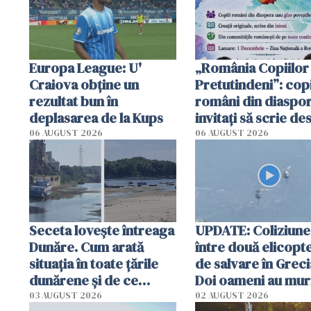
Europa League: U'
„România Copiilor
Craiova obține un
Pretutindeni”: copi
rezultat bun în
români din diaspor
deplasarea de la Kups
invitați să scrie de
România într-un v
06 AUGUST 2026
06 AUGUST 2026
special
Seceta lovește întreaga
UPDATE: Coliziune
Dunăre. Cum arată
între două elicopt
situația în toate țările
de salvare în Greci
dunărene și de ce
Doi oameni au mur
România resimte
03 AUGUST 2026
02 AUGUST 2026