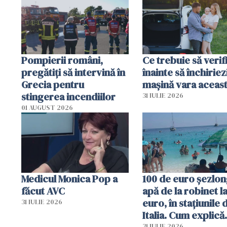
efectele, deși a plouat
în iulie
Pompierii români,
Ce trebuie să verif
pregătiţi să intervină în
înainte să închiriez
Grecia pentru
mașină vara aceas
stingerea incendiilor
31 IULIE 2026
01 AUGUST 2026
Medicul Monica Pop a
100 de euro șezlong
făcut AVC
apă de la robinet l
euro, în stațiunile 
31 IULIE 2026
Italia. Cum explică
31 IULIE 2026