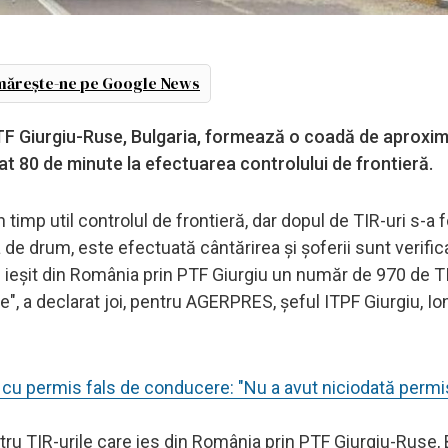
ărește-ne pe Google News
PTF Giurgiu-Ruse, Bulgaria, formează o coadă de aproxima
at 80 de minute la efectuarea controlului de frontieră.
n timp util controlul de frontieră, dar dopul de TIR-uri s-a 
 de drum, este efectuată cântărirea şi şoferii sunt verific
u ieşit din România prin PTF Giurgiu un număr de 970 de TI
, a declarat joi, pentru AGERPRES, şeful ITPF Giurgiu, Io
cu permis fals de conducere: "Nu a avut niciodată permi
ntru TIR-urile care ies din România prin PTF Giurgiu-Ruse, 