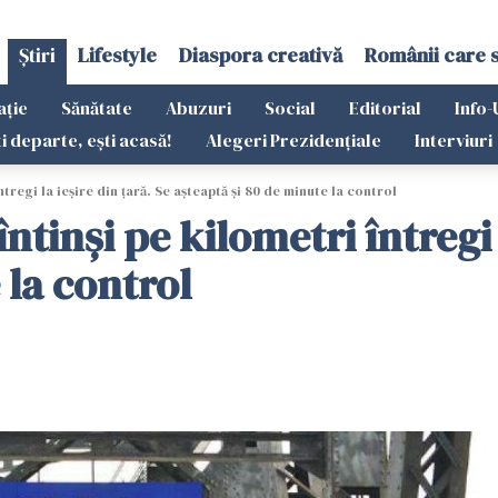
Știri
Lifestyle
Diaspora creativă
Românii care 
ație
Sănătate
Abuzuri
Social
Editorial
Info-
ti departe, ești acasă!
Alegeri Prezidențiale
Interviuri
ntregi la ieşire din ţară. Se aşteaptă şi 80 de minute la control
întinşi pe kilometri întregi 
 la control