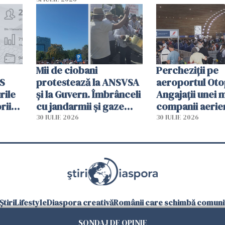
planul roșu de
intervenție
Mii de ciobani
Percheziții pe
MS
protestează la ANSVSA
aeroportul Oto
rile
și la Guvern. Îmbrânceli
Angajații unei 
rii
cu jandarmii și gaze
companii aerie
lacrimogene
parfumuri, ceas
30 IULIE 2026
30 IULIE 2026
ției
mâncarea desti
vânzării
Știri
Lifestyle
Diaspora creativă
Românii care schimbă comunit
SONDAJ DE OPINIE