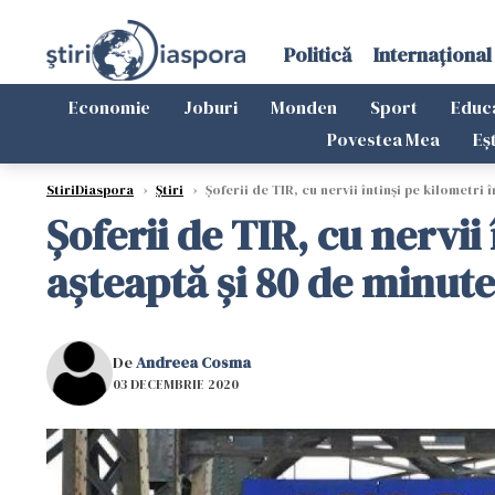
Politică
Internațional
Economie
Joburi
Monden
Sport
Educ
Povestea Mea
Eș
StiriDiaspora
›
Știri
›
Şoferii de TIR, cu nervii întinşi pe kilometri î
Şoferii de TIR, cu nervii 
aşteaptă şi 80 de minute
De
Andreea Cosma
03 DECEMBRIE 2020