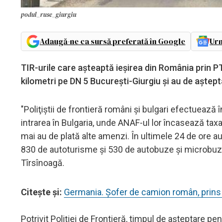
podul_ruse_giurgiu
Adaugă-ne ca sursă preferată în Google
Urm
TIR-urile care aşteaptă ieşirea din România prin 
kilometri pe DN 5 Bucureşti-Giurgiu şi au de aştept
"Poliţiştii de frontieră români şi bulgari efectuează î
intrarea în Bulgaria, unde ANAF-ul lor încasează taxa
mai au de plată alte amenzi. În ultimele 24 de ore a
830 de autoturisme şi 530 de autobuze şi microbuze"
Tîrsînoagă.
Citeşte şi:
Germania. Şofer de camion român, prins 
Potrivit Poliţiei de Frontieră, timpul de aşteptare pe