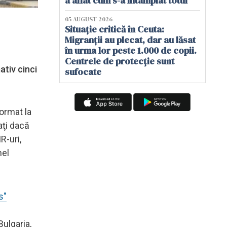
a aflat cum s-a întâmplat totul
05 AUGUST 2026
Situație critică în Ceuta:
Migranții au plecat, dar au lăsat
în urma lor peste 1.000 de copii.
Centrele de protecție sunt
tiv cinci
sufocate
format la
aţi dacă
R-uri,
nel
s"
Bulgaria,