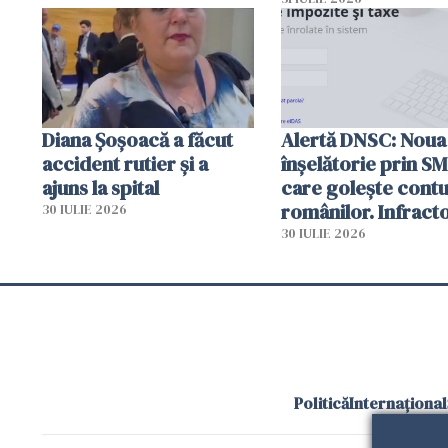
autoritățile
Diana Șoșoacă a făcut
Alertă DNSC: Noua
accident rutier și a
înșelătorie prin S
ajuns la spital
care golește contu
românilor. Infracto
30 IULIE 2026
folosesc numele
30 IULIE 2026
Ghișeul.ro și al Poli
Române
Politică
Internațional