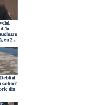
velul
t, în
nucleare
, cu 2
 trecută
Debitul
a coborî
oric din