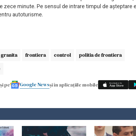
e zece minute. Pe sensul de intrare timpul de aşteptare 
entru autoturisme.
granita
frontiera
control
politia de frontiera
e
Google News
și pe
și în aplicațiile mobile