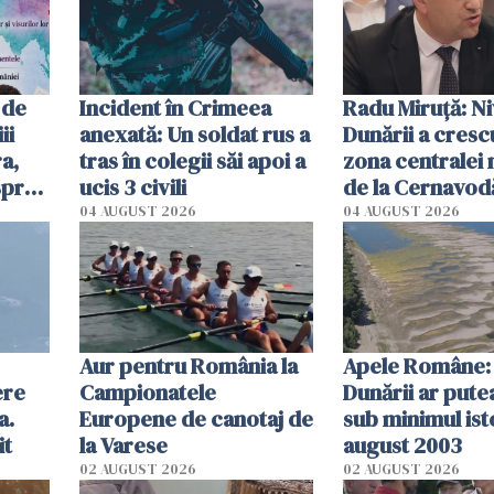
 de
Incident în Crimeea
Radu Miruţă: Ni
ii
anexată: Un soldat rus a
Dunării a crescu
a,
tras în colegii săi apoi a
zona centralei 
spre
ucis 3 civili
de la Cernavodă
olum
cm faţă de ziua
04 AUGUST 2026
04 AUGUST 2026
Aur pentru România la
Apele Române: 
ere
Campionatele
Dunării ar pute
a.
Europene de canotaj de
sub minimul ist
it
la Varese
august 2003
02 AUGUST 2026
02 AUGUST 2026