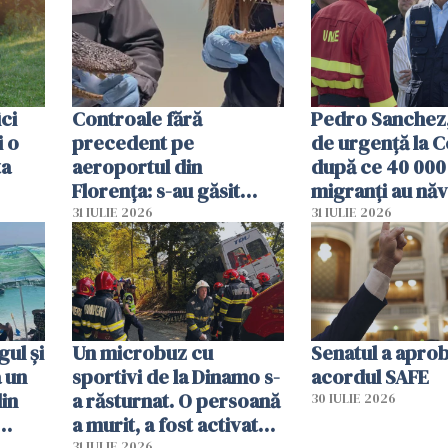
ici
Controale fără
Pedro Sanchez, 
i o
precedent pe
de urgență la C
ta
aeroportul din
după ce 40 000
Florența: s-au găsit
migranți au năv
capete de aligator și o
teritoriul spani
31 IULIE 2026
31 IULIE 2026
sumă imensă de bani
mobiliza toate
resursele"
ul și
Un microbuz cu
Senatul a apro
a un
sportivi de la Dinamo s-
acordul SAFE
din
a răsturnat. O persoană
30 IULIE 2026
a murit, a fost activat
31 IULIE 2026