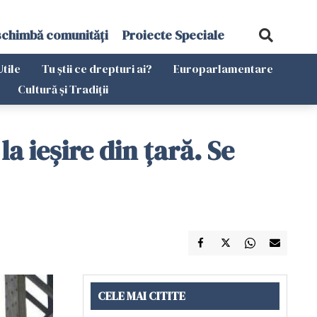
schimbă comunități
Proiecte Speciale
Utile
Tu știi ce drepturi ai?
Europarlamentare
Cultură și Tradiții
la ieşire din ţară. Se
CELE MAI CITITE