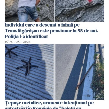
Individul care a desenat o inimă pe
Transfăgărășan este pensionar la 55 de ani.
Poliția l-a identificat
07 AUGUST 2026
Țepușe metalice, aruncate intenționat pe
autostrăzi în România de "baieții cu