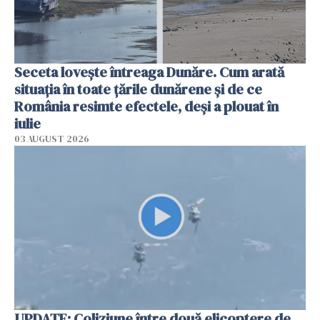
Seceta lovește întreaga Dunăre. Cum arată
situația în toate țările dunărene și de ce
România resimte efectele, deși a plouat în
iulie
03 AUGUST 2026
UPDATE: Coliziune între două elicoptere de