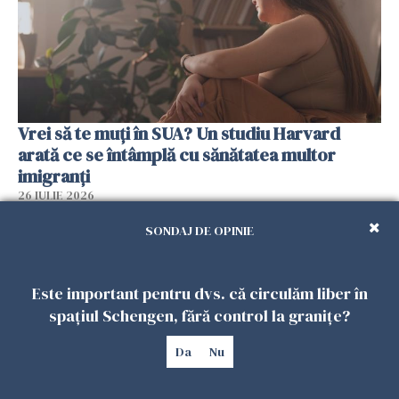
Vrei să te muți în SUA? Un studiu Harvard
arată ce se întâmplă cu sănătatea multor
imigranți
26 IULIE 2026
SONDAJ DE OPINIE
Este important pentru dvs. că circulăm liber în
spațiul Schengen, fără control la granițe?
Da
Nu