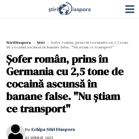
StiriDiaspora
›
Știri
›
Șofer român, prins în Germania cu 2,5 tone
de cocaină ascunsă în banane false. "Nu știam ce transport"
Șofer român, prins în
Germania cu 2,5 tone de
cocaină ascunsă în
banane false. "Nu știam
ce transport"
De
Echipa Stiri Diaspora
03 APRILIE 2025