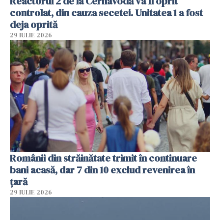
Reactorul 2 de la Cernavodă va fi oprit
controlat, din cauza secetei. Unitatea 1 a fost
deja oprită
29 IULIE 2026
Românii din străinătate trimit în continuare
bani acasă, dar 7 din 10 exclud revenirea în
țară
29 IULIE 2026