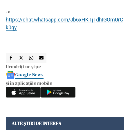
->
https://chat.whatsapp.com/Jb6xHKTjTdhIGOmUrC
k0qy
Urmăriți-ne și pe
Google News
și în aplicațiile mobile
ALTE ȘTIRI DE INTERES