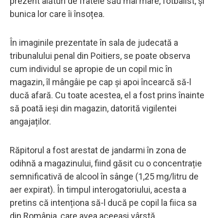
prezent alături de fratele său mai mare, fotbalist, și
bunica lor care îi însoțea.
În imaginile prezentate în sala de judecată a
tribunalului penal din Poitiers, se poate observa
cum individul se apropie de un copil mic în
magazin, îl mângâie pe cap și apoi încearcă să-l
ducă afară. Cu toate acestea, el a fost prins înainte
să poată ieși din magazin, datorită vigilentei
angajaților.
Răpitorul a fost arestat de jandarmi în zona de
odihnă a magazinului, fiind găsit cu o concentrație
semnificativă de alcool în sânge (1,25 mg/litru de
aer expirat). În timpul interogatoriului, acesta a
pretins că intenționa să-l ducă pe copil la fiica sa
din România, care avea aceeași vârstă.