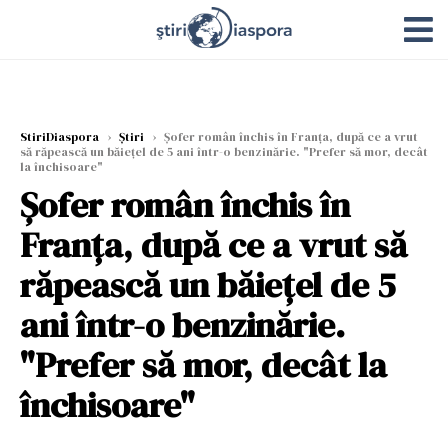
StiriDiaspora
›
Știri
›
Șofer român închis în Franța, după ce a vrut
să răpească un băiețel de 5 ani într-o benzinărie. "Prefer să mor, decât
la închisoare"
Șofer român închis în
Franța, după ce a vrut să
răpească un băiețel de 5
ani într-o benzinărie.
"Prefer să mor, decât la
închisoare"