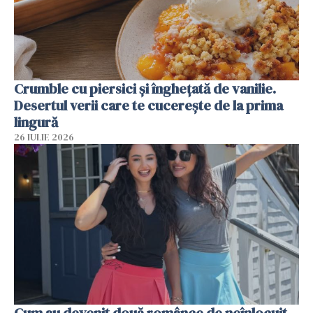
Crumble cu piersici și înghețată de vanilie.
Desertul verii care te cucerește de la prima
lingură
26 IULIE 2026
Cum au devenit două românce de neînlocuit