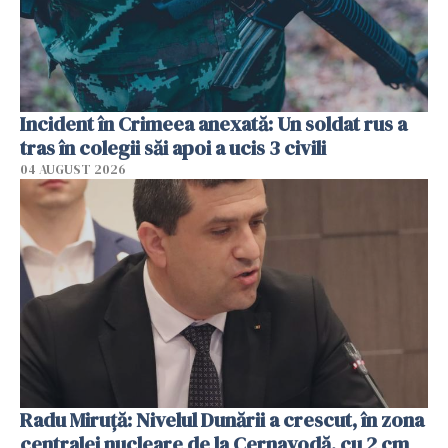
Incident în Crimeea anexată: Un soldat rus a
tras în colegii săi apoi a ucis 3 civili
04 AUGUST 2026
Radu Miruţă: Nivelul Dunării a crescut, în zona
centralei nucleare de la Cernavodă, cu 2 cm