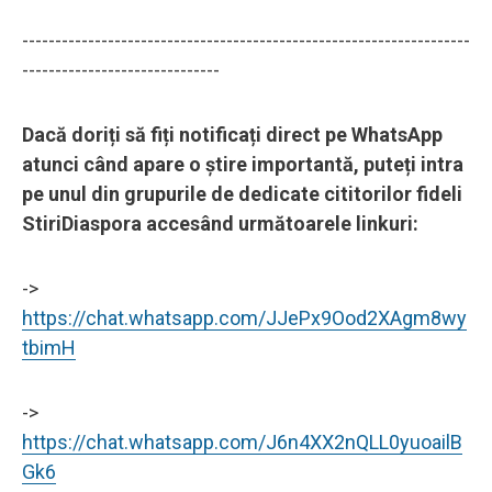
--------------------------------------------------------------------
------------------------------
Dacă doriți să fiți notificați direct pe WhatsApp
atunci când apare o știre importantă, puteți intra
pe unul din grupurile de dedicate cititorilor fideli
StiriDiaspora accesând următoarele linkuri:
->
https://chat.whatsapp.com/JJePx9Ood2XAgm8wy
tbimH
->
https://chat.whatsapp.com/J6n4XX2nQLL0yuoailB
Gk6