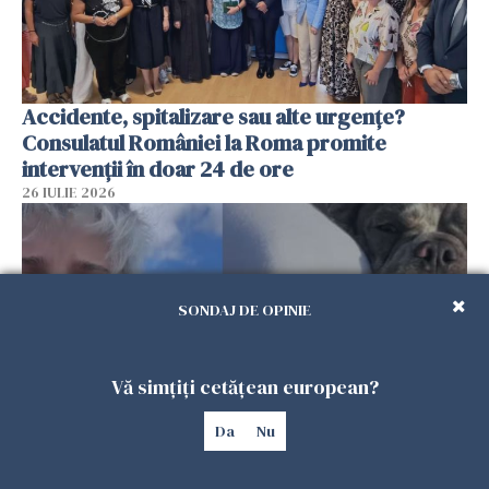
Accidente, spitalizare sau alte urgențe?
Consulatul României la Roma promite
intervenții în doar 24 de ore
26 IULIE 2026
SONDAJ DE OPINIE
Vă simțiți cetățean european?
Da
Nu
Ce a pățit o româncă în timp ce își plimba