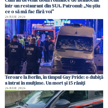
într-un restaurant din SUA. Patronul: „Nu știu
ce o să mă fac fără voi”
26 IULIE 2026
Teroare la Berlin, în timpul Gay Pride: o dubiță
a intrat în mulțime. Un mort și 15 răniți
26 IULIE 2026