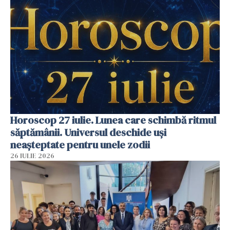
Horoscop 27 iulie. Lunea care schimbă ritmul
săptămânii. Universul deschide uși
neașteptate pentru unele zodii
26 IULIE 2026