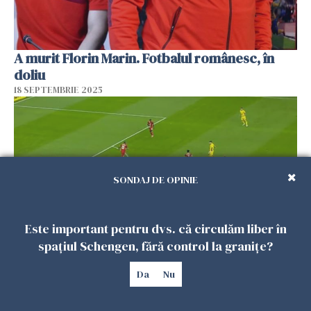
A murit Florin Marin. Fotbalul românesc, în
doliu
18 SEPTEMBRIE 2025
SONDAJ DE OPINIE
Este important pentru dvs. că circulăm liber în
spațiul Schengen, fără control la granițe?
România - Canada, rezultat final la fotbal.
Da
Nu
Naționala tricoloră, umilită pe Arena
Națională