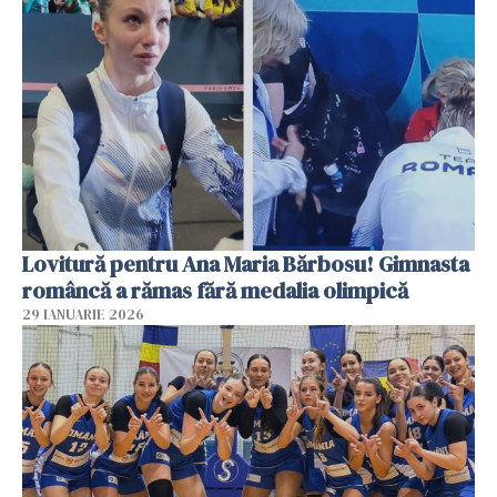
Lovitură pentru Ana Maria Bărbosu! Gimnasta
româncă a rămas fără medalia olimpică
29 IANUARIE 2026