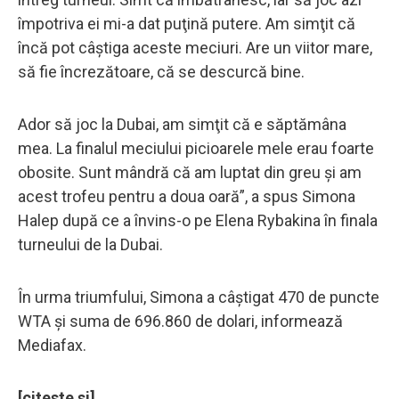
împotriva ei mi-a dat puţină putere. Am simţit că
încă pot câştiga aceste meciuri. Are un viitor mare,
să fie încrezătoare, că se descurcă bine.
Ador să joc la Dubai, am simţit că e săptămâna
mea. La finalul meciului picioarele mele erau foarte
obosite. Sunt mândră că am luptat din greu şi am
acest trofeu pentru a doua oară”, a spus Simona
Halep după ce a învins-o pe Elena Rybakina în finala
turneului de la Dubai.
În urma triumfului, Simona a câştigat 470 de puncte
WTA şi suma de 696.860 de dolari, informează
Mediafax.
[citeste si]