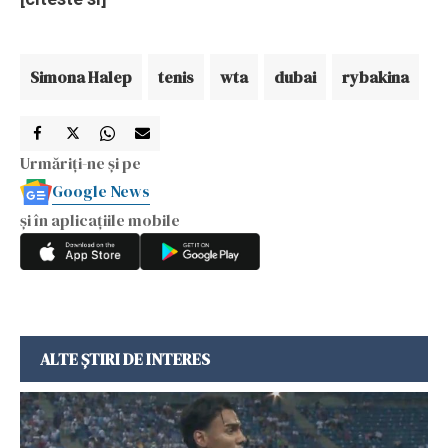
Simona Halep
tenis
wta
dubai
rybakina
Urmăriți-ne și pe
Google News
și în aplicațiile mobile
ALTE ȘTIRI DE INTERES