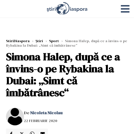
StiriDiaspora
›
Știri
›
Sport
›
Simona Halep, după ce a învins-o pe
Rybakina la Dubai: „Simt că îmbătrânesc“
Simona Halep, după ce a
învins-o pe Rybakina la
Dubai: „Simt că
îmbătrânesc“
De
Nicoleta Nicolau
22 FEBRUARIE 2020