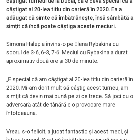
câștigat turneul de la Dubai, că e ceva special că a
câștigat al 20-lea titlu din carieră în 2020. Ea a
adăugat că simte că îmbătrânește, însă sâmbătă a
simțit că încă poate câștiga aceste meciuri.
Simona Halep a învins-o pe Elena Rybakina cu
scorul de 3-6, 6-3, 7-6. Meciul cu Rybakina a durat
aproximativ două ore şi 30 de minute.
„E special că am câştigat al 20-lea titlu din carieră în
2020. Mi-am dorit mult să câştig acest turneu, am
simţit că devin mai bună pe zi ce trece. Să joci cu o
adversară atât de tânără e o provocare mare
întotdeauna.
Vreau s-o felicit, a jucat fantastic şi acest meci, şi
întreg turneul. Simt că îmbătrânesc, iar să joc azi