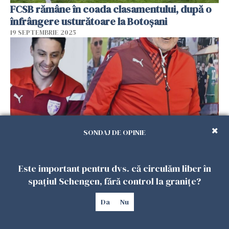
FCSB rămâne în coada clasamentului, după o
înfrângere usturătoare la Botoșani
19 SEPTEMBRIE 2025
SONDAJ DE OPINIE
A murit Florin Marin. Fotbalul românesc, în
Este important pentru dvs. că circulăm liber în
doliu
spațiul Schengen, fără control la granițe?
18 SEPTEMBRIE 2025
Da
Nu