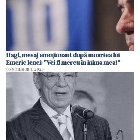
Hagi, mesaj emoționant după moartea lui
Emeric Ienei: "Vei fi mereu în inima mea!"
05 NOIEMBRIE 2025