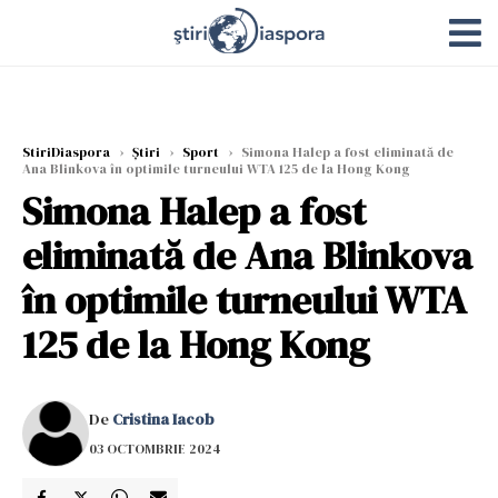
StiriDiaspora
›
Știri
›
Sport
›
Simona Halep a fost eliminată de
Ana Blinkova în optimile turneului WTA 125 de la Hong Kong
Simona Halep a fost
eliminată de Ana Blinkova
în optimile turneului WTA
125 de la Hong Kong
De
Cristina Iacob
03 OCTOMBRIE 2024