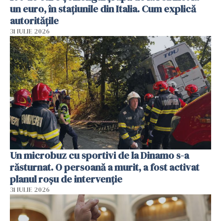
un euro, în stațiunile din Italia. Cum explică
autoritățile
31 IULIE 2026
Un microbuz cu sportivi de la Dinamo s-a
răsturnat. O persoană a murit, a fost activat
planul roșu de intervenție
31 IULIE 2026