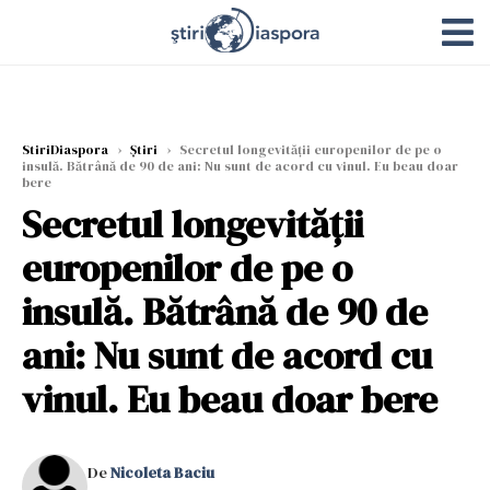
StiriDiaspora
›
Știri
›
Secretul longevităţii europenilor de pe o
insulă. Bătrână de 90 de ani: Nu sunt de acord cu vinul. Eu beau doar
bere
Secretul longevităţii
europenilor de pe o
insulă. Bătrână de 90 de
ani: Nu sunt de acord cu
vinul. Eu beau doar bere
De
Nicoleta Baciu