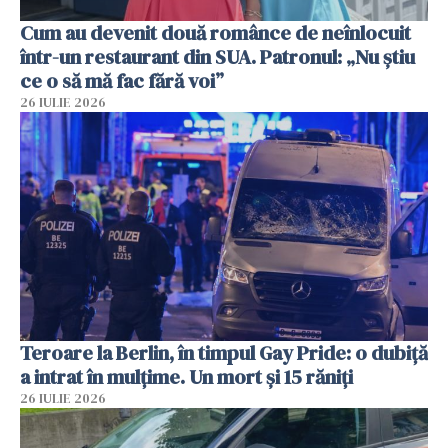
Cum au devenit două românce de neînlocuit
într-un restaurant din SUA. Patronul: „Nu știu
ce o să mă fac fără voi”
26 IULIE 2026
Teroare la Berlin, în timpul Gay Pride: o dubiță
a intrat în mulțime. Un mort și 15 răniți
26 IULIE 2026