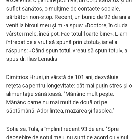
excelentă: o gândire pozitivă, un corp sănătos și un
suflet sănătos, o mulțime de contacte sociale,
sărbători non-stop. Recent, un bunic de 92 de ani a
venit la biroul meu și mi-a spus: «Doctore, în ciuda
vârstei mele, încă pot. Fac totul foarte bine». L-am
întrebat ce a vrut să spună prin «totul», iar el a
răspuns: «Când spun totul, vreau să spun totul», a
spus dr. Ilias Leriadis.
Dimitrios Hrusi, în vârstă de 101 ani, dezvăluie
rețeta sa pentru longevitate: cât mai puțin stres și o
alimentație sănătoasă. "Mănânc mult pește.
Mănânc carne nu mai mult de două ori pe
săptămână. Ador lintea, mazărea și fasolea."
Soția sa, Tula, a împlinit recent 93 de ani. "Spre
deosebire de soțul meu, nu sunt de acord cu vinul.