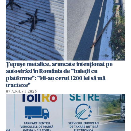
Țepușe metalice, aruncate intenționat pe
autostrăzi în România de "baieții cu
platforme": "Mi-au cerut 1200 lei să mă
tracteze"
07 AUGUST 2026