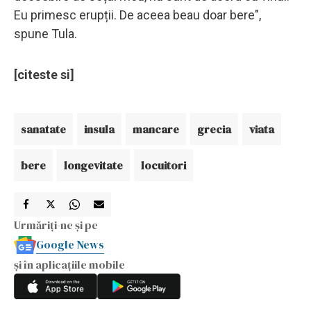
Eu primesc erupții. De aceea beau doar bere",
spune Tula.
[citeste si]
sanatate
insula
mancare
grecia
viata
bere
longevitate
locuitori
Urmăriți-ne și pe
Google News
și în aplicațiile mobile