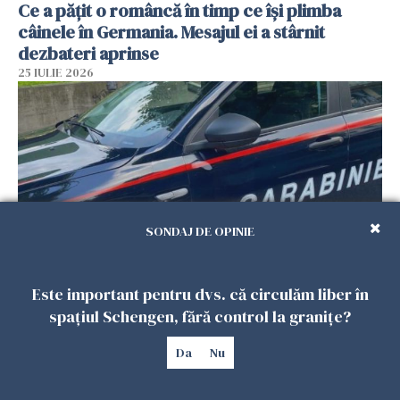
Ce a pățit o româncă în timp ce își plimba
câinele în Germania. Mesajul ei a stârnit
dezbateri aprinse
25 IULIE 2026
SONDAJ DE OPINIE
Este important pentru dvs. că circulăm liber în
Româncă din Italia, acuzată că și-a lăsat copiii
spațiul Schengen, fără control la granițe?
singuri în casă pentru a merge la mall. Vecinii
au dat alarma
Da
Nu
25 IULIE 2026