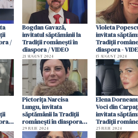
ata
Bogdan Gavază,
Violeta Popesc
ții
invitatul săptămânii la
invitata săptămâ
ora /
Tradiții românești în
Tradiții româneș
diaspora / VIDEO
diaspora - VID
21 AUGUST 2024
15 AUGUST 2024
Pictorița Narcisa
Elena Dorneanu,
Lungu, invitata
Voci din Carpaț
ții
săptămânii la Tradiții
invitata săptămâ
ora -
românești în diaspora/
Tradiții româneș
VIDEO
diaspora/ VIDE
29 IULIE 2024
25 IULIE 2024