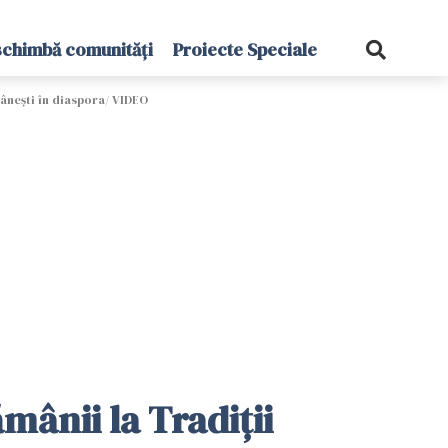
schimbă comunități
Proiecte Speciale
ânești în diaspora/ VIDEO
mânii la Tradiții