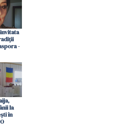
invitata
adiții
aspora -
ija,
nii la
ti în
EO