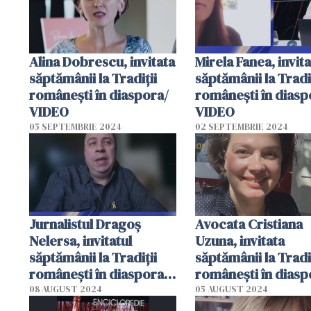
Alina Dobrescu, invitata
Mirela Fanea, invit
săptămânii la Tradiții
săptămânii la Tradi
românești în diaspora/
românești în diasp
VIDEO
VIDEO
05 SEPTEMBRIE 2024
02 SEPTEMBRIE 2024
Jurnalistul Dragoș
Avocata Cristiana
Nelersa, invitatul
Uzuna, invitata
săptămânii la Tradiții
săptămânii la Tradi
românești în diaspora /
românești în diasp
VIDEO
VIDEO
08 AUGUST 2024
05 AUGUST 2024