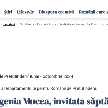
Știri
Lifestyle
Diaspora creativă
Românii care 
›
Emisiuni
›
Scriitoarea Eugenia Mucea, invitata săptămânii la Tradiții rom
de Pretutindeni" iunie - octombrie 2024
lă a Departamentului pentru Românii de Pretutindeni.
genia Mucea, invitata săptă