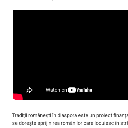
Tradiții românești în diaspora este un proiect finan
se dorește sprijinirea românilor care locuiesc în str