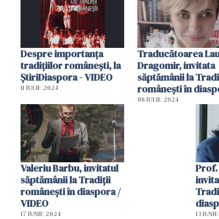
Despre importanța
Traducătoarea La
tradițiilor românești, la
Dragomir, invitata
ȘtiriDiaspora - VIDEO
săptămânii la Tradi
românești în diasp
11 IULIE 2024
VIDEO
08 IULIE 2024
Valeriu Barbu, invitatul
Prof.
săptămânii la Tradiții
invit
românești în diaspora /
Tradi
VIDEO
diasp
17 IUNIE 2024
13 IUNI