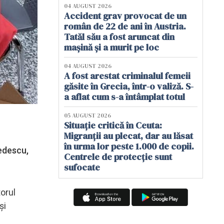
04 AUGUST 2026
Accident grav provocat de un
român de 22 de ani în Austria.
Tatăl său a fost aruncat din
mașină și a murit pe loc
04 AUGUST 2026
A fost arestat criminalul femeii
găsite în Grecia, într-o valiză. S-
a aflat cum s-a întâmplat totul
05 AUGUST 2026
Situație critică în Ceuta:
Migranții au plecat, dar au lăsat
în urma lor peste 1.000 de copii.
edescu,
Centrele de protecție sunt
sufocate
torul
și