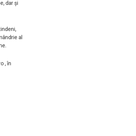
, dar și
indeni,
mândrie al
ne.
 , în