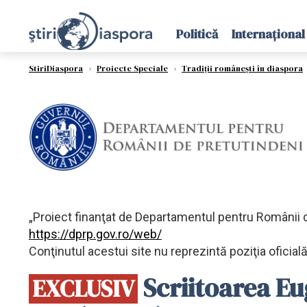
Politică
Internațional
StiriDiaspora
›
Proiecte Speciale
›
Tradiții românești în diaspora
„Proiect finanţat de Departamentul pentru Românii 
https://dprp.gov.ro/web/
Conţinutul acestui site nu reprezintă poziţia oficia
Scriitoarea Eu
EXCLUSIV