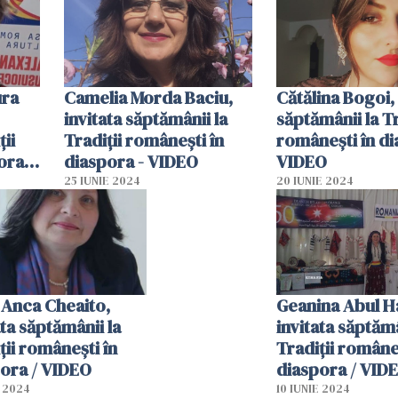
ura
Camelia Morda Baciu,
Cătălina Bogoi, 
invitata săptămânii la
săptămânii la Tr
ții
Tradiții românești în
românești în di
ora /
diaspora - VIDEO
VIDEO
25 IUNIE 2024
20 IUNIE 2024
 Anca Cheaito,
Geanina Abul Ha
ata săptămânii la
invitata săptămâ
ții românești în
Tradiții româneș
ora / VIDEO
diaspora / VID
E 2024
10 IUNIE 2024