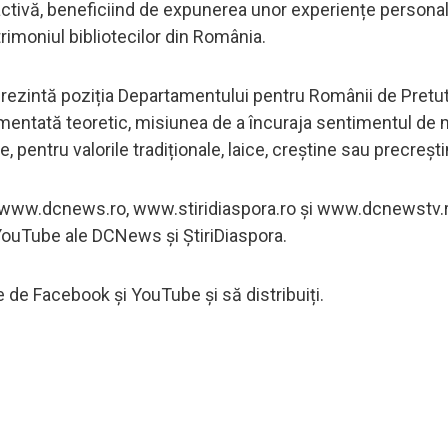
activă, beneficiind de expunerea unor experiențe personale
trimoniul bibliotecilor din România.
eprezintă poziția Departamentului pentru Românii de Pretut
ndamentată teoretic, misiunea de a încuraja sentimentul de 
e, pentru valorile tradiționale, laice, creștine sau precrești
e www.dcnews.ro, www.stiridiaspora.ro și www.dcnewstv.ro
 YouTube ale DCNews și ȘtiriDiaspora.
re de Facebook și YouTube și să distribuiți.