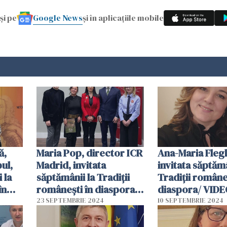
Google News
și pe
și în aplicațiile mobile
ă,
Maria Pop, director ICR
Ana-Maria Flegl
ul,
Madrid, invitata
invitata săptămâ
 la
săptămânii la Tradiții
Tradiții româneș
în
românești în diaspora/
diaspora/ VIDE
VIDEO
23 SEPTEMBRIE 2024
10 SEPTEMBRIE 2024