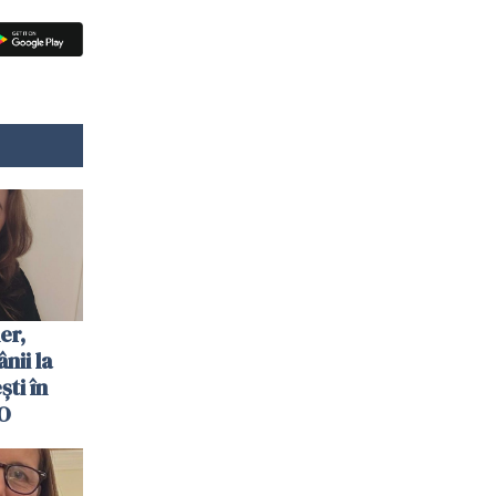
er,
nii la
ti în
O