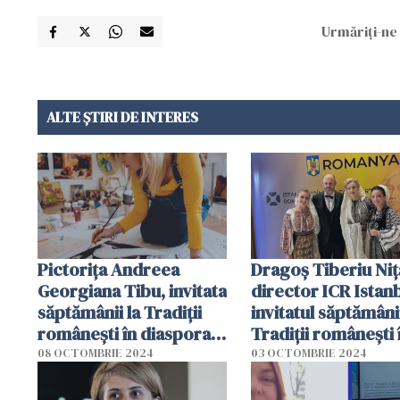
Urmăriți-ne 
ALTE ȘTIRI DE INTERES
Pictorița Andreea
Dragoș Tiberiu Niț
Georgiana Tibu, invitata
director ICR Istanb
săptămânii la Tradiții
invitatul săptămânii
românești în diaspora/
Tradiții românești 
VIDEO
diaspora / VIDEO
08 OCTOMBRIE 2024
03 OCTOMBRIE 2024