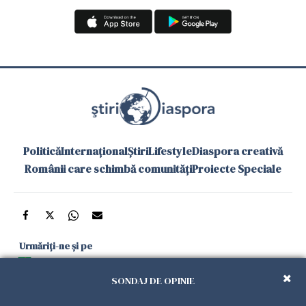
Politică
Internațional
Știri
Lifestyle
Diaspora creativă
Românii care schimbă comunități
Proiecte Speciale
Urmăriți-ne și pe
Google News
SONDAJ DE OPINIE
și în aplicațiile mobile