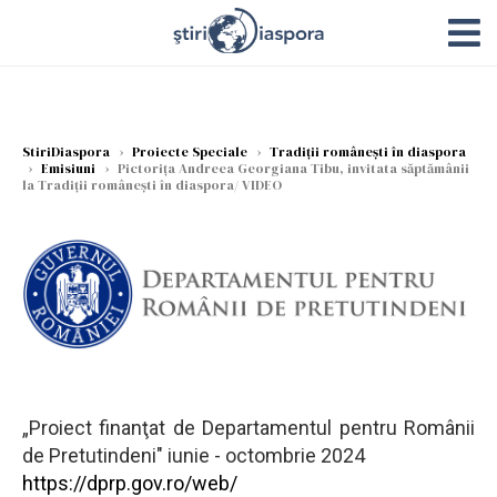
StiriDiaspora
›
Proiecte Speciale
›
Tradiții românești în diaspora
›
Emisiuni
›
Pictorița Andreea Georgiana Tibu, invitata săptămânii
la Tradiții românești în diaspora/ VIDEO
„Proiect finanţat de Departamentul pentru Românii
de Pretutindeni" iunie - octombrie 2024
https://dprp.gov.ro/web/