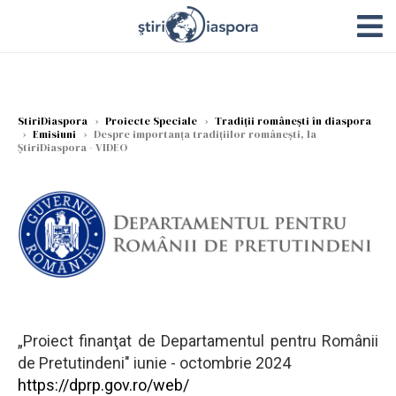
StiriDiaspora
›
Proiecte Speciale
›
Tradiții românești în diaspora
›
Emisiuni
›
Despre importanța tradițiilor românești, la
ȘtiriDiaspora - VIDEO
„Proiect finanţat de Departamentul pentru Românii
de Pretutindeni" iunie - octombrie 2024
https://dprp.gov.ro/web/