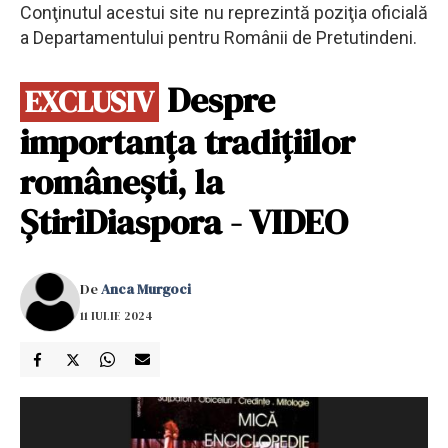
Conţinutul acestui site nu reprezintă poziţia oficială
a Departamentului pentru Românii de Pretutindeni.
Despre
EXCLUSIV
importanța tradițiilor
românești, la
ȘtiriDiaspora - VIDEO
De
Anca Murgoci
11 IULIE 2024