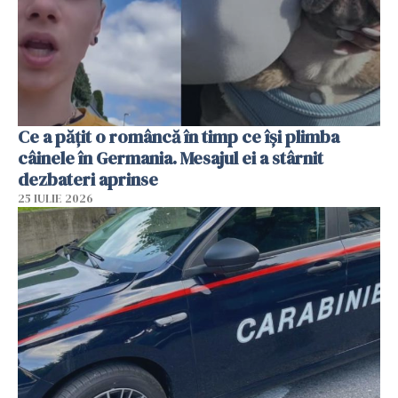
Ce a pățit o româncă în timp ce își plimba
câinele în Germania. Mesajul ei a stârnit
dezbateri aprinse
25 IULIE 2026