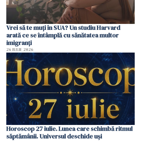
Vrei să te muți în SUA? Un studiu Harvard
arată ce se întâmplă cu sănătatea multor
imigranți
26 IULIE 2026
Horoscop 27 iulie. Lunea care schimbă ritmul
săptămânii. Universul deschide uși