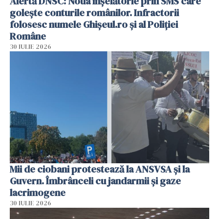
Alertă DNSC: Noua înșelătorie prin SMS care
golește conturile românilor. Infractorii
folosesc numele Ghișeul.ro și al Poliției
Române
30 IULIE 2026
Mii de ciobani protestează la ANSVSA și la
Guvern. Îmbrânceli cu jandarmii și gaze
lacrimogene
30 IULIE 2026