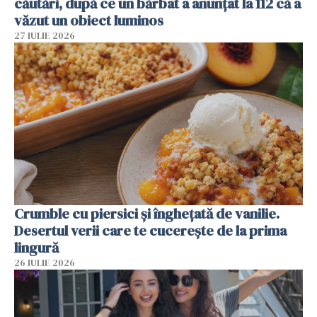
căutări, după ce un bărbat a anunțat la 112 că a
văzut un obiect luminos
27 IULIE 2026
Crumble cu piersici și înghețată de vanilie.
Desertul verii care te cucerește de la prima
lingură
26 IULIE 2026