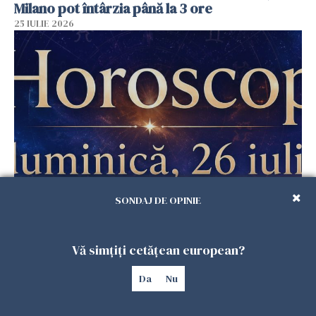
Milano pot întârzia până la 3 ore
25 IULIE 2026
Horoscop duminică, 26 iulie. Astrele
SONDAJ DE OPINIE
răstoarnă calculele pentru unele zodii
25 IULIE 2026
Vă simțiți cetățean european?
Da
Nu