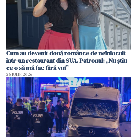
Cum au devenit două românce de neînlocuit
într-un restaurant din SUA. Patronul: „Nu știu
ce o să mă fac fără voi”
26 IULIE 2026