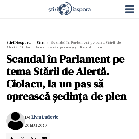
StiriDiaspora
›
Știri
›
Scandal în Parlament pe tema Stării de
Alertă. Ciolacu, la un pas să oprească ședința de plen
Scandal în Parlament pe
tema Stării de Alertă.
Ciolacu, la un pas să
oprească ședința de plen
De
Liviu Ludovic
20 MAI 2020