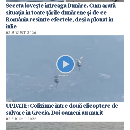
Seceta lovește întreaga Dunăre. Cum arată
situația în toate țările dunărene și de ce
România resimte efectele, deși a plouat în
iulie
03 AUGUST 2026
UPDATE: Coliziune între două elicoptere de
salvare în Grecia. Doi oameni au murit
02 AUGUST 2026