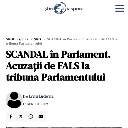
StiriDiaspora
›
Știri
›
SCANDAL în Parlament. Acuzații de FALS la
tribuna Parlamentului
SCANDAL în Parlament.
Acuzații de FALS la
tribuna Parlamentului
De
Liviu Ludovic
17 APRILIE 2019