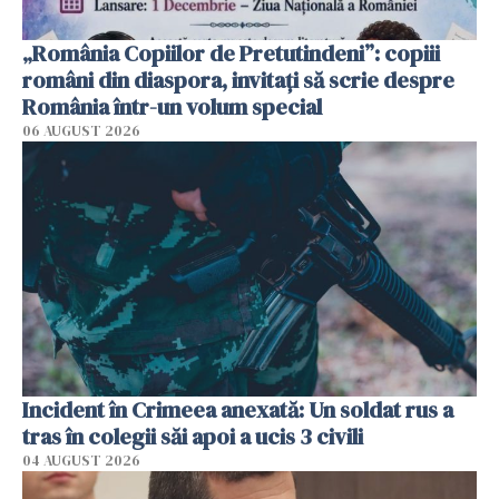
„România Copiilor de Pretutindeni”: copiii
români din diaspora, invitați să scrie despre
România într-un volum special
06 AUGUST 2026
Incident în Crimeea anexată: Un soldat rus a
tras în colegii săi apoi a ucis 3 civili
04 AUGUST 2026