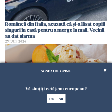
Româncă din Italia, acuzată că și-a lăsat copiii
singuri în casă pentru a merge la mall. Vecinii
au dat alarma
25 IULIE 2026
SONDAJ DE OPINIE
Vă simțiți cetățean european?
Da
Nu
Înghețata de casă cu nectarine care
cucerește vara. Rețeta fără aparat, gata din