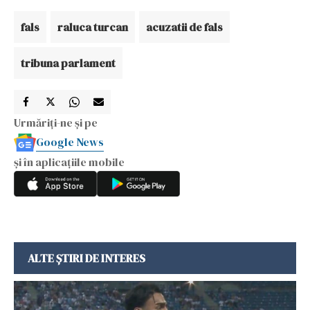
fals
raluca turcan
acuzatii de fals
tribuna parlament
Urmăriți-ne și pe
Google News
și în aplicațiile mobile
ALTE ȘTIRI DE INTERES