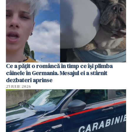
Ce a pățit o româncă în timp ce își plimba
câinele în Germania. Mesajul ei a stârnit
dezbateri aprinse
25 IULIE 2026