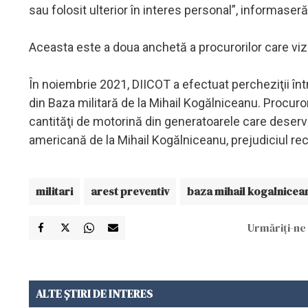
sau folosit ulterior în interes personal”, informaser
Aceasta este a doua anchetă a procurorilor care vi
În noiembrie 2021, DIICOT a efectuat percheziţii în
din Baza militară de la Mihail Kogălniceanu. Procur
cantităţi de motorină din generatoarele care deserve
americană de la Mihail Kogălniceanu, prejudiciul rec
militari
arest preventiv
baza mihail kogalnicea
Urmăriți-ne 
ALTE ȘTIRI DE INTERES