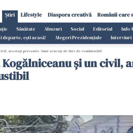
Știri
Lifestyle
Diaspora creativă
Românii care 
ație
Sănătate
Abuzuri
Social
Editorial
Info-
ti departe, ești acasă!
Alegeri Prezidențiale
Interviuri
ivil, arestaţi preventiv. Sunt acuzați de furt de combustibil
 Kogălniceanu şi un civil, a
stibil