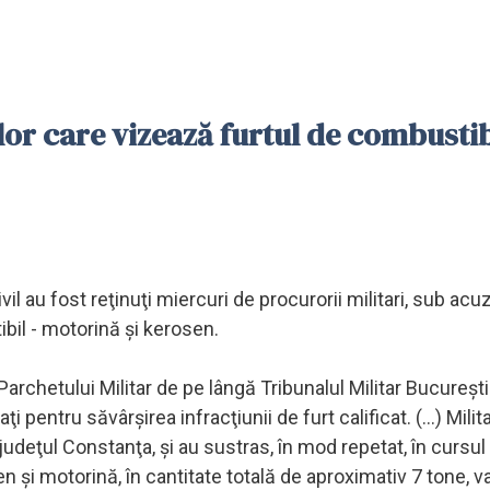
or care vizează furtul de combustib
vil au fost reţinuţi miercuri de procurorii militari, sub acu
ibil - motorină şi kerosen.
 Parchetului Militar de pe lângă Tribunalul Militar Bucureşti
i pentru săvârşirea infracţiunii de furt calificat. (...) Milita
udeţul Constanţa, şi au sustras, în mod repetat, în cursul
n şi motorină, în cantitate totală de aproximativ 7 tone, va