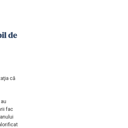
il de
zaţia că
 au
rii fac
 anului
lorificat