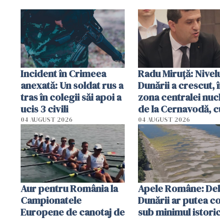
Incident în Crimeea
Radu Miruţă: Nivel
anexată: Un soldat rus a
Dunării a crescut, 
tras în colegii săi apoi a
zona centralei nuc
ucis 3 civili
de la Cernavodă, c
cm faţă de ziua tr
04 AUGUST 2026
04 AUGUST 2026
Aur pentru România la
Apele Române: Deb
Campionatele
Dunării ar putea c
Europene de canotaj de
sub minimul istoric