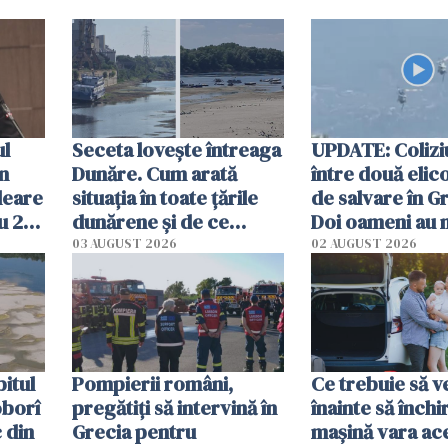
ul
Seceta lovește întreaga
UPDATE: Colizi
în
Dunăre. Cum arată
între două elic
leare
situația în toate țările
de salvare în Gr
u 2
dunărene și de ce
Doi oameni au 
ecută
România resimte
03 AUGUST 2026
02 AUGUST 2026
efectele, deși a plouat
în iulie
itul
Pompierii români,
Ce trebuie să ve
oborî
pregătiţi să intervină în
înainte să închi
 din
Grecia pentru
mașină vara ac