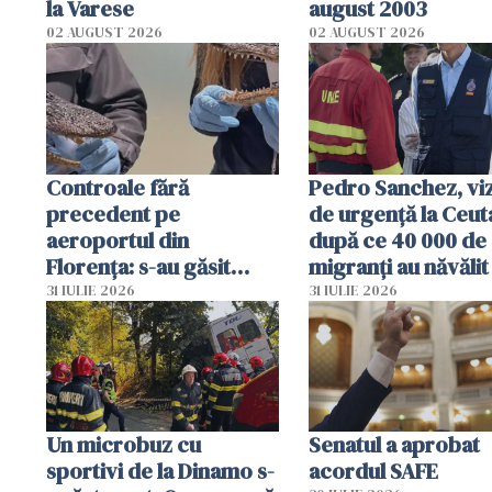
la Varese
august 2003
02 AUGUST 2026
02 AUGUST 2026
Controale fără
Pedro Sanchez, viz
precedent pe
de urgență la Ceut
aeroportul din
după ce 40 000 de
Florența: s-au găsit
migranți au năvălit
capete de aligator și o
teritoriul spaniol:
31 IULIE 2026
31 IULIE 2026
sumă imensă de bani
mobiliza toate
resursele"
Un microbuz cu
Senatul a aprobat
sportivi de la Dinamo s-
acordul SAFE