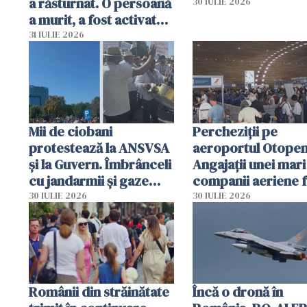
a răsturnat. O persoană
30 IULIE 2026
a murit, a fost activat
planul roșu de
31 IULIE 2026
intervenție
Mii de ciobani
Percheziții pe
protestează la ANSVSA
aeroportul Otopen
și la Guvern. Îmbrânceli
Angajații unei mari
cu jandarmii și gaze
companii aeriene 
lacrimogene
parfumuri, ceasuri 
30 IULIE 2026
30 IULIE 2026
mâncarea destinat
vânzării
Românii din străinătate
Încă o dronă în