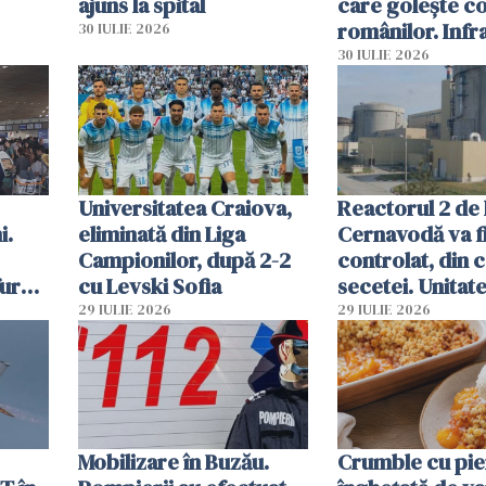
ajuns la spital
care golește co
românilor. Infr
30 IULIE 2026
folosesc numel
30 IULIE 2026
Ghișeul.ro și al 
Române
Universitatea Craiova,
Reactorul 2 de 
i.
eliminată din Liga
Cernavodă va fi
Campionilor, după 2-2
controlat, din 
furau
cu Levski Sofia
secetei. Unitate
și
deja oprită
29 IULIE 2026
29 IULIE 2026
ă
Mobilizare în Buzău.
Crumble cu pier