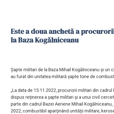
Este a doua anchetă a procuroril
la Baza Kogălniceanu
Şapte militari de la Baza Mihail Kogălniceanu şi un ci
au furat din unitatea militară şapte tone de combust
„La data de 15.11.2022, procurorii militari din cadrul
dispus reţinerea a şapte militari şi a unui civil cercetaţ
parte din cadrul Bazei Aeriene Mihail Kogălniceanu, j
2022, combustibil aparţinând unităţii militare, kerose