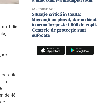
a aflat cum s-a întâmplat totul
05 AUGUST 2026
Situație critică în Ceuta:
Migranții au plecat, dar au lăsat
în urma lor peste 1.000 de copii.
 furat din
Centrele de protecție sunt
ile,
sufocate
ţare.
.
e cererile
i la
re
men de 48
 de