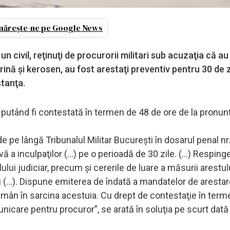
ărește-ne pe Google News
n civil, reţinuţi de procurorii militari sub acuzaţia că au
ină şi kerosen, au fost arestaţi preventiv pentru 30 de z
stanţa.
 putând fi contestată în termen de 48 de ore de la pronun
 pe lângă Tribunalul Militar Bucureşti în dosarul penal nr
a inculpaţilor (...) pe o perioadă de 30 zile. (...) Resping
lului judiciar, precum şi cererile de luare a măsurii arestulu
i (...). Dispune emiterea de îndată a mandatelor de aresta
rămân în sarcina acestuia. Cu drept de contestaţie în ter
unicare pentru procuror”, se arată în soluţia pe scurt dată