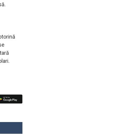
să.
otorină
se
tară
lari.