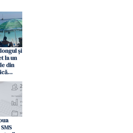
longul și
t la un
le din
ică
oua
n SMS