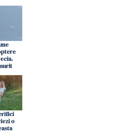
une
optere
ecia.
murit
rifici
riezi o
easta