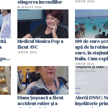
stingerea incendiilor
31 IULIE 2026
01 AUGUST 2026
ită
Medicul Monica Pop a
100 de euro șez
a
făcut AVC
apă de la robine
euro, în stațiuni
31 IULIE 2026
 pe
Italia. Cum expl
 „Vom
autoritățile
31 IULIE 2026
Diana Șoșoacă a făcut
Alertă DNSC: N
accident rutier și a
înșelătorie pri