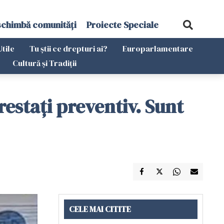
schimbă comunități
Proiecte Speciale
Utile
Tu știi ce drepturi ai?
Europarlamentare
Cultură și Tradiții
restaţi preventiv. Sunt
CELE MAI CITITE