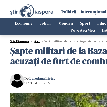
Politică
Internațional
Economie
Joburi
Monden
Sport
Educ
Povestea Mea
Eș
StiriDiaspora
›
Știri
›
Șapte militari de la Baza Kogălniceanu şi un c
Șapte militari de la Baza
acuzați de furt de combu
De
Loredana Iriciuc
17 NOIEMBRIE 2022