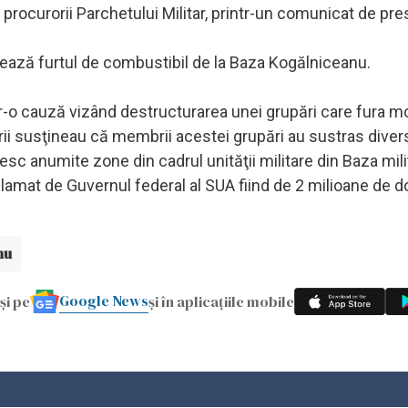
ă procurorii Parchetului Militar, printr-un comunicat de pre
zează furtul de combustibil de la Baza Kogălniceanu.
tr-o cauză vizând destructurarea unei grupări care fura m
orii susţineau că membrii acestei grupări au sustras diver
sc anumite zone din cadrul unităţii militare din Baza mili
lamat de Guvernul federal al SUA fiind de 2 milioane de do
nu
Google News
și pe
și în aplicațiile mobile