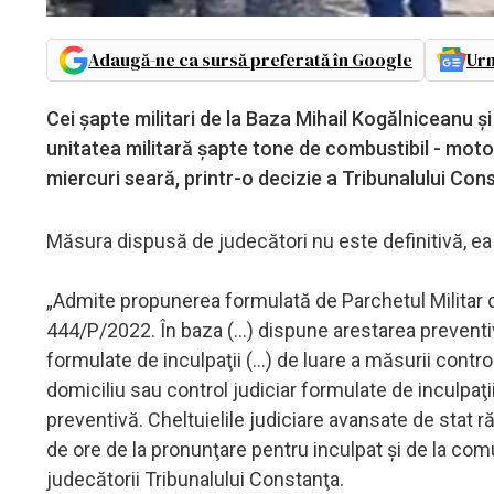
Adaugă-ne ca sursă preferată în Google
Urm
Cei şapte militari de la Baza Mihail Kogălniceanu şi u
unitatea militară şapte tone de combustibil - motor
miercuri seară, printr-o decizie a Tribunalului Con
Măsura dispusă de judecători nu este definitivă, ea
„Admite propunerea formulată de Parchetul Militar de
444/P/2022. În baza (...) dispune arestarea preventivă 
formulate de inculpaţii (...) de luare a măsurii contro
domiciliu sau control judiciar formulate de inculpaţi
preventivă. Cheltuielile judiciare avansate de stat 
de ore de la pronunţare pentru inculpat şi de la com
judecătorii Tribunalului Constanţa.