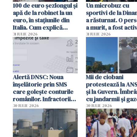
100 de euro șezlongul și
Un microbuz cu
apă de la robinet la un
sportivi de la Dina
euro, în stațiunile din
a răsturnat. O per
Italia. Cum explică
a murit, a fost acti
autoritățile
planul roșu de
31 IULIE 2026
31 IULIE 2026
intervenție
Alertă DNSC: Noua
Mii de ciobani
înșelătorie prin SMS
protestează la AN
care golește conturile
și la Guvern. Îmbrâ
românilor. Infractorii
cu jandarmii și gaz
folosesc numele
lacrimogene
30 IULIE 2026
30 IULIE 2026
Ghișeul.ro și al Poliției
Române