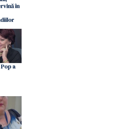
ervină în
diilor
 Pop a