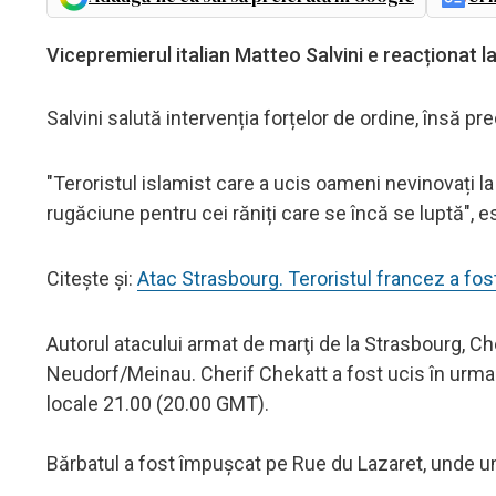
Vicepremierul italian Matteo Salvini e reacționat la
Salvini salută intervenția forțelor de ordine, însă 
"Teroristul islamist care a ucis oameni nevinovați la
rugăciune pentru cei răniți care se încă se luptă",
Citește și:
Atac Strasbourg. Teroristul francez a f
Autorul atacului armat de marţi de la Strasbourg, Che
Neudorf/Meinau. Cherif Chekatt a fost ucis în urma une
locale 21.00 (20.00 GMT).
Bărbatul a fost împuşcat pe Rue du Lazaret, unde un 