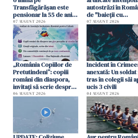
Transfăgărășan este
autostrăzi în Româ
pensionar la 55 de ani.
de "baieții cu
Poliția l-a identificat
platforme": "Mi-au
07 AUGUST 2026
07 AUGUST 2026
cerut 1200 lei să m
tracteze"
„România Copiilor de
Incident în Crimee
Pretutindeni”: copiii
anexată: Un soldat 
români din diaspora,
tras în colegii săi a
invitați să scrie despre
ucis 3 civili
România într-un volum
06 AUGUST 2026
04 AUGUST 2026
special
UPDATE: Coliziune
Aur pentru Români