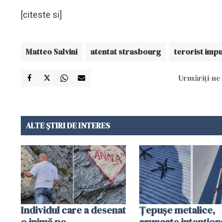
[citeste si]
Matteo Salvini
atentat strasbourg
terorist imp
Urmăriți-ne 
ALTE ȘTIRI DE INTERES
Individul care a desenat
Țepușe metalice,
o inimă pe
aruncate intențion