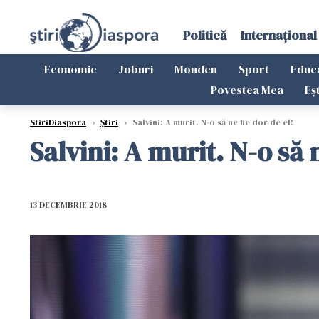
Politică
Internațional
Economie
Joburi
Monden
Sport
Educ
Povestea Mea
Eș
StiriDiaspora
›
Știri
›
Salvini: A murit. N-o să ne fie dor de el!
Salvini: A murit. N-o să n
13 DECEMBRIE 2018