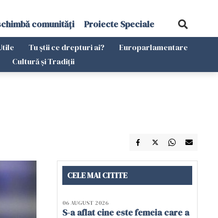
schimbă comunități
Proiecte Speciale
Utile
Tu știi ce drepturi ai?
Europarlamentare
Cultură și Tradiții
CELE MAI CITITE
06 AUGUST 2026
S-a aflat cine este femeia care a