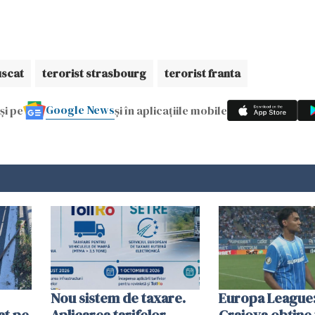
uscat
terorist strasbourg
terorist franta
Google News
și pe
și în aplicațiile mobile
Nou sistem de taxare.
Europa League:
at pe
Aplicarea tarifelor
Craiova obține