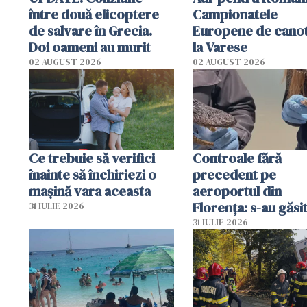
între două elicoptere
Campionatele
de salvare în Grecia.
Europene de canot
Doi oameni au murit
la Varese
02 AUGUST 2026
02 AUGUST 2026
Ce trebuie să verifici
Controale fără
înainte să închiriezi o
precedent pe
mașină vara aceasta
aeroportul din
Florența: s-au găsi
31 IULIE 2026
capete de aligator 
31 IULIE 2026
sumă imensă de ba