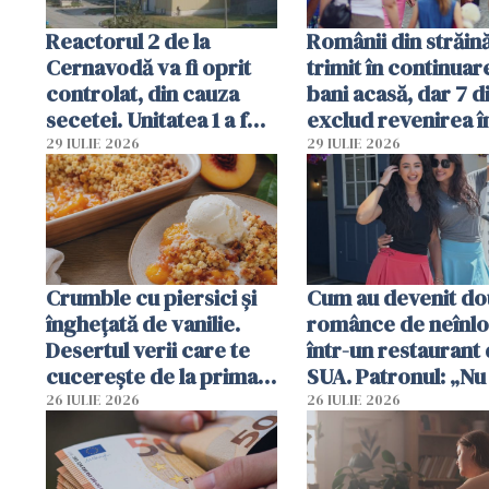
Reactorul 2 de la
Românii din străin
Cernavodă va fi oprit
trimit în continuar
controlat, din cauza
bani acasă, dar 7 d
secetei. Unitatea 1 a fost
exclud revenirea î
deja oprită
29 IULIE 2026
29 IULIE 2026
Crumble cu piersici și
Cum au devenit do
înghețată de vanilie.
românce de neînlo
Desertul verii care te
într-un restaurant 
cucerește de la prima
SUA. Patronul: „Nu 
lingură
ce o să mă fac fără
26 IULIE 2026
26 IULIE 2026