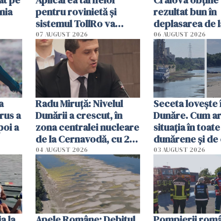
nia
pentru rovinietă şi
rezultat bun în
sistemul TollRo va
deplasarea de 
începe la 1 octombrie
07 AUGUST 2026
06 AUGUST 2026
ă
a
Radu Miruţă: Nivelul
Seceta lovește 
rus a
Dunării a crescut, în
Dunăre. Cum ar
poi a
zona centralei nucleare
situația în toate
de la Cernavodă, cu 2
dunărene și de
cm faţă de ziua trecută
România resim
04 AUGUST 2026
03 AUGUST 2026
efectele, deși a
în iulie
a la
Apele Române: Debitul
Pompierii româ