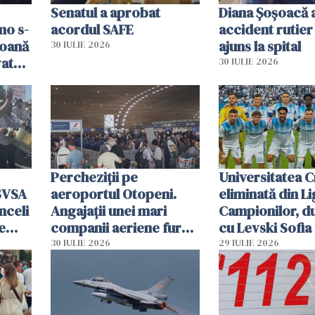
Senatul a aprobat
Diana Șoșoacă a
mo s-
acordul SAFE
accident rutier 
soană
ajuns la spital
30 IULIE 2026
vat
30 IULIE 2026
Percheziții pe
Universitatea C
SVSA
aeroportul Otopeni.
eliminată din Li
nceli
Angajații unei mari
Campionilor, d
e
companii aeriene furau
cu Levski Sofia
parfumuri, ceasuri și
30 IULIE 2026
29 IULIE 2026
mâncarea destinată
vânzării