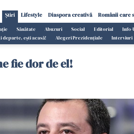
Știri
Lifestyle
Diaspora creativă
Românii care 
ație
Sănătate
Abuzuri
Social
Editorial
Info-
ti departe, ești acasă!
Alegeri Prezidențiale
Interviuri
e fie dor de el!