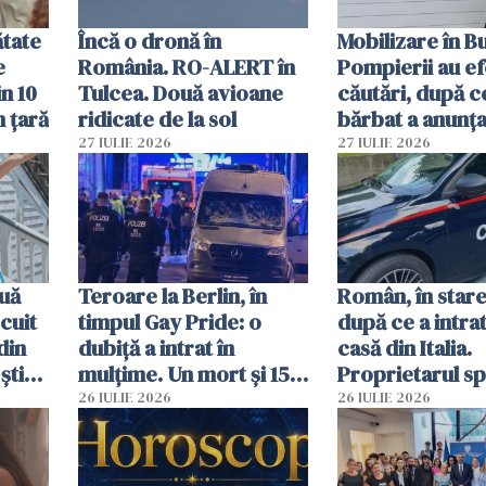
ătate
Încă o dronă în
Mobilizare în B
e
România. RO-ALERT în
Pompierii au ef
in 10
Tulcea. Două avioane
căutări, după c
n țară
ridicate de la sol
bărbat a anunțat
că a văzut un o
27 IULIE 2026
27 IULIE 2026
luminos
uă
Teroare la Berlin, în
Român, în stare
cuit
timpul Gay Pride: o
după ce a intrat
din
dubiță a intrat în
casă din Italia.
știu
mulțime. Un mort și 15
Proprietarul s
 voi”
răniți
s-a apărat cu un
26 IULIE 2026
26 IULIE 2026