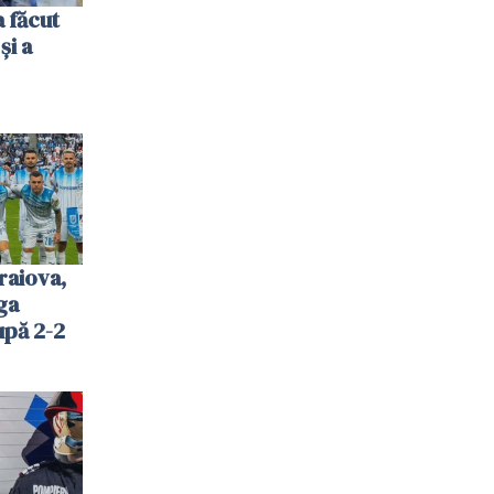
 făcut
și a
raiova,
ga
upă 2-2