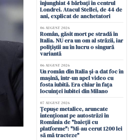
înjunghiat 4 bărbați în centrul
Londrei. Atacul Stellei, de 44 de
ani, explicat de anchetatori
06 AUGUST 2026
Român, găsit mort pe stradă în
Italia. NU era un om al străzii, iar
polițiștii au în lucru o singură
variantă
06 AUGUST 2026
Un român din Italia și-a dat foc în
mașină, într-un apel video cu
fosta iubită. Era chiar în fața
locuinței iubitei din Milano
07 AUGUST 2026
Țepușe metalice, aruncate
intenționat pe autostrăzi în
România de "baieții cu
platforme": "Mi-au cerut 1200 lei
să mă tracteze"