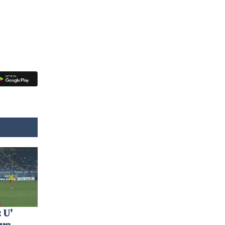
 U'
 un