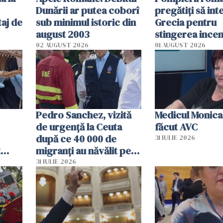
Dunării ar putea coborî
pregătiţi să int
aj de
sub minimul istoric din
Grecia pentru
august 2003
stingerea incen
02 AUGUST 2026
01 AUGUST 2026
Pedro Sanchez, vizită
Medicul Monica
de urgență la Ceuta
făcut AVC
după ce 40 000 de
31 IULIE 2026
t
migranți au năvălit pe
și o
teritoriul spaniol: „Vom
31 IULIE 2026
ni
mobiliza toate
resursele"