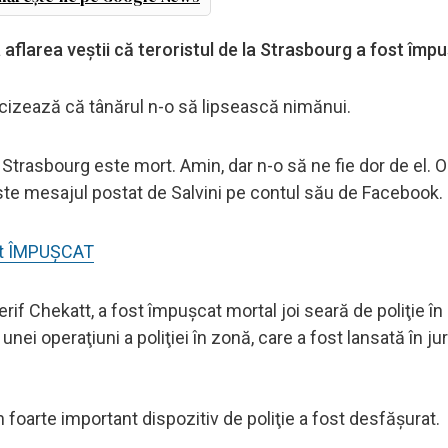
 aflarea veștii că teroristul de la Strasbourg a fost împ
precizează că tânărul n-o să lipsească nimănui.
 Strasbourg este mort. Amin, dar n-o să ne fie dor de el. O
 este mesajul postat de Salvini pe contul său de Facebook.
ost ÎMPUȘCAT
rif Chekatt, a fost împuşcat mortal joi seară de poliţie în
i operaţiuni a poliţiei în zonă, care a fost lansată în jur
foarte important dispozitiv de poliţie a fost desfăşurat.