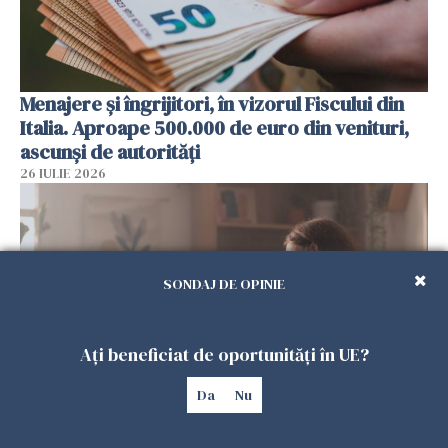
Menajere și îngrijitori, în vizorul Fiscului din
Italia. Aproape 500.000 de euro din venituri,
ascunși de autorități
26 IULIE 2026
SONDAJ DE OPINIE
Ați beneficiat de oportunități în UE?
Da
Nu
Vrei să te muți în SUA? Un studiu Harvard