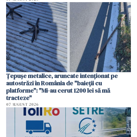
Țepușe metalice, aruncate intenționat pe
autostrăzi în România de "baieții cu
platforme": "Mi-au cerut 1200 lei să mă
tracteze"
07 AUGUST 2026