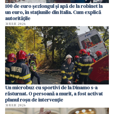
100 de euro șezlongul și apă de la robinet la
un euro, în stațiunile din Italia. Cum explică
autoritățile
31 IULIE 2026
Un microbuz cu sportivi de la Dinamo s-a
răsturnat. O persoană a murit, a fost activat
planul roșu de intervenție
31 IULIE 2026