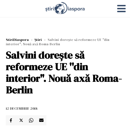
StiriDiaspora
›
Știri
›
Salvini doreşte să reformeze UE ''din
interior". Nouă axă Roma-Berlin
Salvini doreşte să
reformeze UE ''din
interior". Nouă axă Roma-
Berlin
12 DECEMBRIE 2018