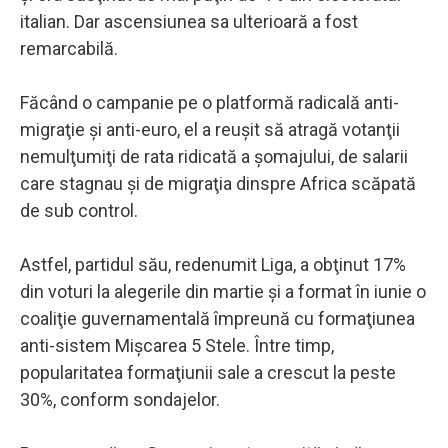
italian. Dar ascensiunea sa ulterioară a fost
remarcabilă.
Făcând o campanie pe o platformă radicală anti-
migraţie şi anti-euro, el a reuşit să atragă votanţii
nemulţumiţi de rata ridicată a şomajului, de salarii
care stagnau şi de migraţia dinspre Africa scăpată
de sub control.
Astfel, partidul său, redenumit Liga, a obţinut 17%
din voturi la alegerile din martie şi a format în iunie o
coaliţie guvernamentală împreună cu formaţiunea
anti-sistem Mişcarea 5 Stele. Între timp,
popularitatea formaţiunii sale a crescut la peste
30%, conform sondajelor.