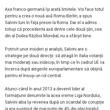
Axa franco-germană îşi arată limitele. Voi face totul
pentru a crea o nouă axă Roma-Berlin, a spus
Salvini luni în faţa presei la Roma. Dar el a admis
totuşi că precedenta axă dintre cele două ţări, cea
din al Doilea Război Mondial, nu a sfârşit bine.
Potrivit unor insideri şi analişti, Salvini are o
strategie pe două direcţii: să atragă în Italia votanţii
mai moderaţi sau indecişi, în timp ce în cadrul UE va
încerca după alegerile europarlamentare să obţină
pentru el însuşi un rol central.
Atunci când în anul 2013 a devenit lider al
formaţiunii denumite la acea vreme Liga Nordului,
Salvini abia îşi revenea după un scandal de corupţie
şi era susţinut de mai puţin de 4% din electoratul