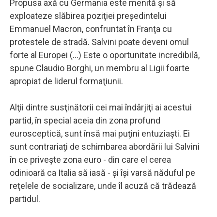
Propusa axă cu Germania este menită şi să
exploateze slăbirea poziţiei preşedintelui
Emmanuel Macron, confruntat în Franţa cu
protestele de stradă. Salvini poate deveni omul
forte al Europei (...) Este o oportunitate incredibilă,
spune Claudio Borghi, un membru al Ligii foarte
apropiat de liderul formaţiunii.
Alţii dintre susţinătorii cei mai îndârjiţi ai acestui
partid, în special aceia din zona profund
eurosceptică, sunt însă mai puţini entuziaşti. Ei
sunt contrariaţi de schimbarea abordării lui Salvini
în ce priveşte zona euro - din care el cerea
odinioară ca Italia să iasă - şi îşi varsă năduful pe
reţelele de socializare, unde îl acuză că trădează
partidul.