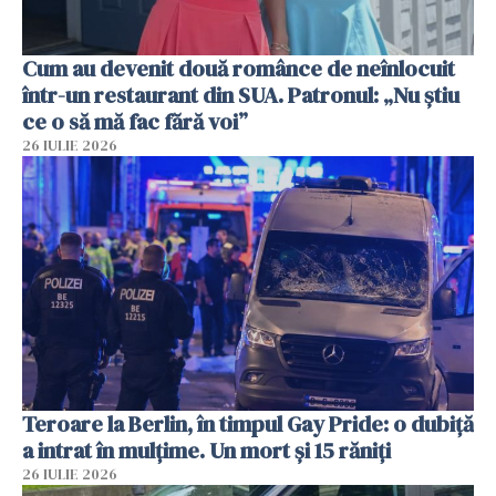
Cum au devenit două românce de neînlocuit
într-un restaurant din SUA. Patronul: „Nu știu
ce o să mă fac fără voi”
26 IULIE 2026
Teroare la Berlin, în timpul Gay Pride: o dubiță
a intrat în mulțime. Un mort și 15 răniți
26 IULIE 2026