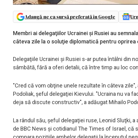
Adaugă-ne ca sursă preferată în Google
Urm
Membri ai delegaţiilor Ucrainei şi Rusiei au semnala
câteva zile la o soluţie diplomatică pentru oprire
Delegaţiile Ucrainei şi Rusiei s-ar putea întâlni din
sâmbătă, fără a oferi detalii, că între timp au loc c
"Cred că vom obţine unele rezultate în câteva zile",
Podoliak, şeful delegaţiei Kievului. "Ucraina nu va fa
deja să discute constructiv", a adăugat Mihailo Podo
La rândul său, şeful delegaţiei ruse, Leonid Sluţki, a 
de BBC News şi cotidianul The Times of Israel, că s
compara poziţiile ambelor delegaţii la începutul ne