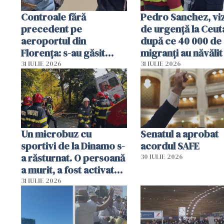
Controale fără
Pedro Sanchez, viz
precedent pe
de urgență la Ceut
aeroportul din
după ce 40 000 de
Florența: s-au găsit
migranți au năvălit
capete de aligator și o
teritoriul spaniol:
31 IULIE 2026
31 IULIE 2026
sumă imensă de bani
mobiliza toate
resursele"
Un microbuz cu
Senatul a aprobat
sportivi de la Dinamo s-
acordul SAFE
a răsturnat. O persoană
30 IULIE 2026
a murit, a fost activat
planul roșu de
31 IULIE 2026
intervenție