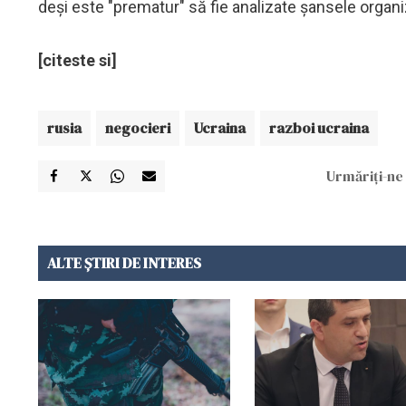
deşi este "prematur" să fie analizate şansele organiz
[citeste si]
rusia
negocieri
Ucraina
razboi ucraina
Urmăriți-ne 
ALTE ȘTIRI DE INTERES