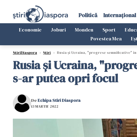
Politică
Internațional
Economie
Joburi
Monden
Sport
Educ
Povestea Mea
Eș
StiriDiaspora
›
Știri
›
Rusia și Ucraina, "progrese semnificative" în
Rusia și Ucraina, "progr
s-ar putea opri focul
De
Echipa Stiri Diaspora
13 MARTIE 2022