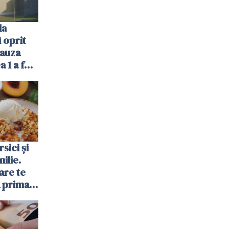
la
 oprit
cauza
a 1 a fost
sici și
ilie.
are te
a prima