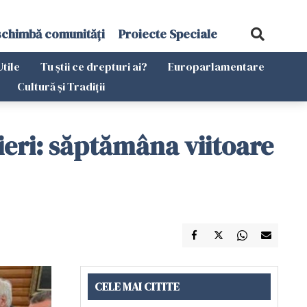
schimbă comunități
Proiecte Speciale
Utile
Tu știi ce drepturi ai?
Europarlamentare
Cultură și Tradiții
ieri: săptămâna viitoare
CELE MAI CITITE