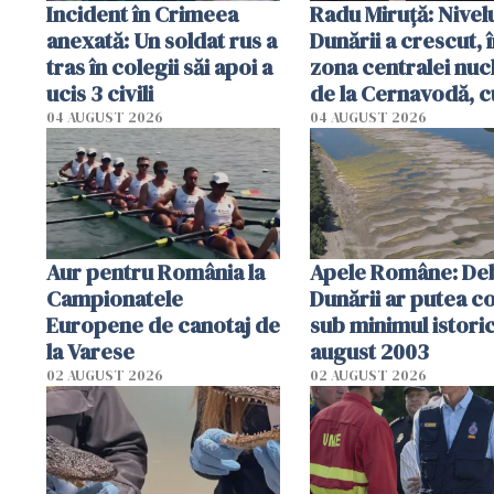
Incident în Crimeea
Radu Miruţă: Nivel
anexată: Un soldat rus a
Dunării a crescut, 
tras în colegii săi apoi a
zona centralei nuc
ucis 3 civili
de la Cernavodă, c
cm faţă de ziua tr
04 AUGUST 2026
04 AUGUST 2026
Aur pentru România la
Apele Române: Deb
Campionatele
Dunării ar putea c
Europene de canotaj de
sub minimul istoric
la Varese
august 2003
02 AUGUST 2026
02 AUGUST 2026