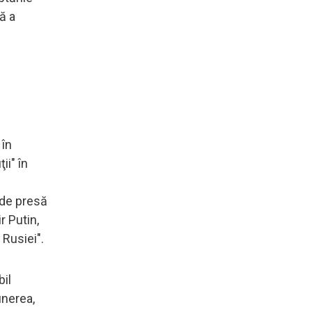
ă a
 în
ii" în
 de presă
r Putin,
 Rusiei".
bil
unerea,