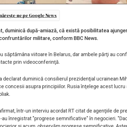
ărește-ne pe Google News
t, duminică după-amiază, că există posibilitatea ajungeri
a confruntărilor militare, conform BBC News.
 nou săptămâna viitoare în Belarus, dar ambele părţi au con
ontacte prin videoconferinţă.
 a declarat duminică consilierul prezidenţial ucrainean Mih
ce concesii asupra principiilor. Rusia înţelege acest lucru
liak.
afirmat, într-un interviu acordat RT citat de agenţiile de pr
-au înregistrat "progrese semnificative" în negocieri. "D
gocierior şi acum, observăm progrese semnificative. Aştep