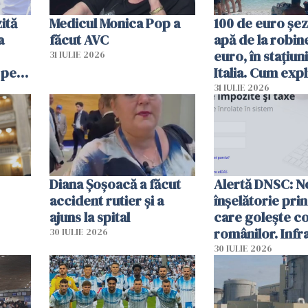
ită
Medicul Monica Pop a
100 de euro șez
a
făcut AVC
apă de la robine
euro, în stațiuni
31 IULIE 2026
 pe
Italia. Cum expl
 „Vom
autoritățile
31 IULIE 2026
Diana Șoșoacă a făcut
Alertă DNSC: N
accident rutier și a
înșelătorie pri
ajuns la spital
care golește co
românilor. Infr
30 IULIE 2026
folosesc numel
30 IULIE 2026
Ghișeul.ro și al 
Române