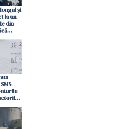
longul și
t la un
le din
ică
oua
n SMS
nturile
actorii
e
Poliției