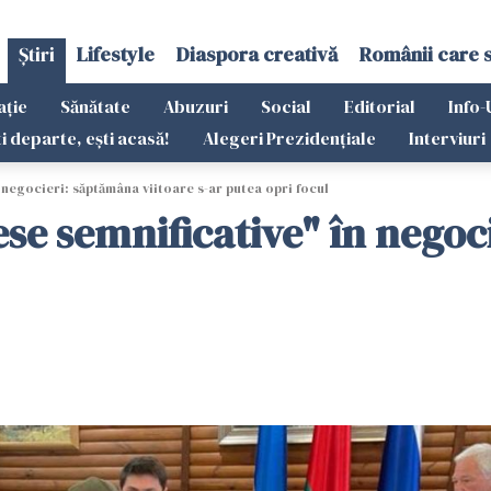
Știri
Lifestyle
Diaspora creativă
Românii care 
ație
Sănătate
Abuzuri
Social
Editorial
Info-
ti departe, ești acasă!
Alegeri Prezidențiale
Interviuri
 negocieri: săptămâna viitoare s-ar putea opri focul
ese semnificative" în negoc