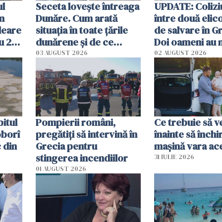
ul
Seceta lovește întreaga
UPDATE: Colizi
în
Dunăre. Cum arată
între două elic
leare
situația în toate țările
de salvare în Gr
u 2
dunărene și de ce
Doi oameni au 
ecută
România resimte
03 AUGUST 2026
02 AUGUST 2026
efectele, deși a plouat
în iulie
itul
Pompierii români,
Ce trebuie să ve
oborî
pregătiţi să intervină în
înainte să închi
 din
Grecia pentru
mașină vara ac
stingerea incendiilor
31 IULIE 2026
01 AUGUST 2026