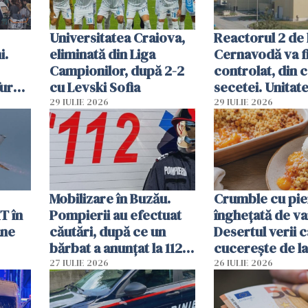
Universitatea Craiova,
Reactorul 2 de 
i.
eliminată din Liga
Cernavodă va fi
Campionilor, după 2-2
controlat, din 
furau
cu Levski Sofia
secetei. Unitate
și
deja oprită
29 IULIE 2026
29 IULIE 2026
ă
Mobilizare în Buzău.
Crumble cu pier
T în
Pompierii au efectuat
înghețată de van
ane
căutări, după ce un
Desertul verii c
bărbat a anunțat la 112
cucerește de l
că a văzut un obiect
lingură
27 IULIE 2026
26 IULIE 2026
luminos