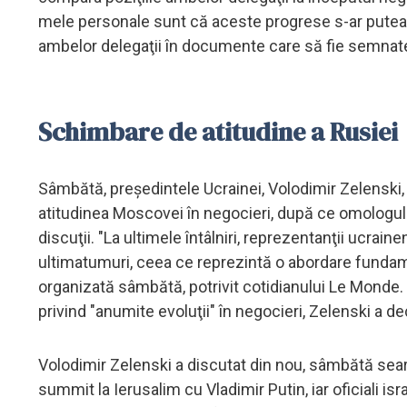
mele personale sunt că aceste progrese s-ar putea d
ambelor delegaţii în documente care să fie semnate",
Schimbare de atitudine a Rusiei
Sâmbătă, preşedintele Ucrainei, Volodimir Zelenski, 
atitudinea Moscovei în negocieri, după ce omologul s
discuţii. "La ultimele întâlniri, reprezentanţii ucrain
ultimatumuri, ceea ce reprezintă o abordare fundame
organizată sâmbătă, potrivit cotidianului Le Monde. 
privind "anumite evoluţii" în negocieri, Zelenski a d
Volodimir Zelenski a discutat din nou, sâmbătă seară
summit la Ierusalim cu Vladimir Putin, iar oficiali i