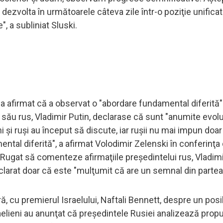
ezvolta în următoarele câteva zile într-o poziţie unificat
 a subliniat Sluski.
a afirmat că a observat o "abordare fundamental diferită"
ău rus, Vladimir Putin, declarase că sunt "anumite evoluţ
eni şi ruşi au început să discute, iar ruşii nu mai impun doar
ntal diferită", a afirmat Volodimir Zelenski în conferinţa
Rugat să comenteze afirmaţiile preşedintelui rus, Vladimi
eclarat doar că este "mulţumit că are un semnal din partea
, cu premierul Israelului, Naftali Bennett, despre un posi
sraelieni au anunţat că preşedintele Rusiei analizează prop