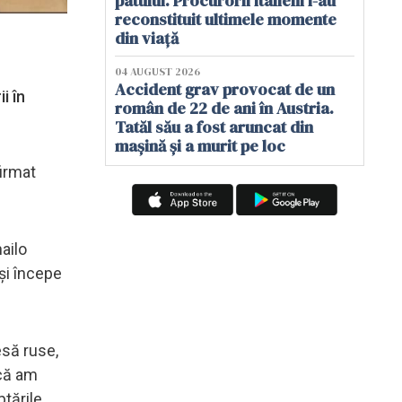
patului. Procurorii italieni i-au
reconstituit ultimele momente
din viață
04 AUGUST 2026
Accident grav provocat de un
i în
român de 22 de ani în Austria.
Tatăl său a fost aruncat din
mașină și a murit pe loc
firmat
ailo
 şi începe
esă ruse,
acă am
tările