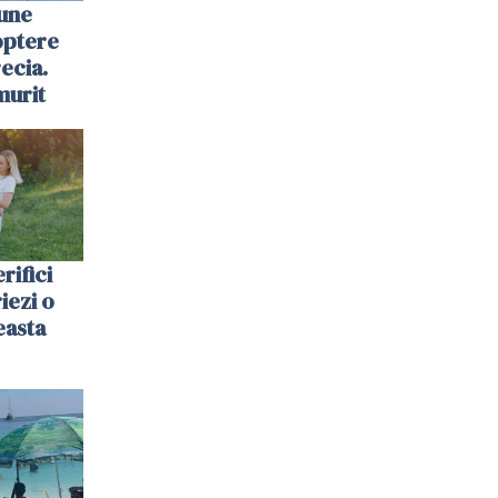
une
optere
ecia.
murit
rifici
riezi o
easta