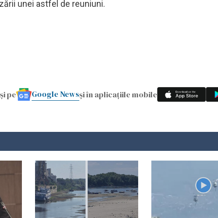
ării unei astfel de reuniuni.
Google News
și pe
și în aplicațiile mobile