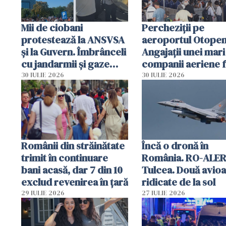
Mii de ciobani
Percheziții pe
protestează la ANSVSA
aeroportul Otopen
și la Guvern. Îmbrânceli
Angajații unei mari
cu jandarmii și gaze
companii aeriene 
lacrimogene
parfumuri, ceasuri 
30 IULIE 2026
30 IULIE 2026
mâncarea destinat
vânzării
Românii din străinătate
Încă o dronă în
trimit în continuare
România. RO-ALER
bani acasă, dar 7 din 10
Tulcea. Două avio
exclud revenirea în țară
ridicate de la sol
29 IULIE 2026
27 IULIE 2026