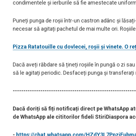
condimentele și ierburile să fie amestecate unifor
Puneți punga de roșii într-un castron adânc și lăsaț
necesar să agitați pachetul de mai multe ori. Roșiile
Pizza Ratatouille cu dovlecei, roșii și vinete. O r
Dacă aveți răbdare să țineți roșiile în pungă o zi sa
să le agitați periodic. Desfaceți punga și transferați r
----------------------------------------------------------
Dacă doriți să fiți notificați direct pe WhatsApp a
de WhatsApp ale cititorilor fideli StiriDiaspora 
-
https://chat.whatsapp.com/HZdY3L7PpzjEubm