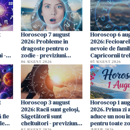
t
Horoscop 7 august
Horoscop 6 au
2026: Probleme în
2026: Fecioarel
dragoste pentru o
nevoie de famil
i -
zodie - previziuni
Capricornii tre
te
complete
gestioneze bani
06 AUGUST 2026
05 AUGUST 2026
previziuni com
t
Horoscop 3 august
Horoscop 1 aug
2026: Racii sunt geloși,
2026. Prima zi a
 fie
Săgetătorii sunt
aduce un nou î
le
cheltuitori - previziuni
pentru toate zo
02 AUGUST 2026
31 IULIE 2026