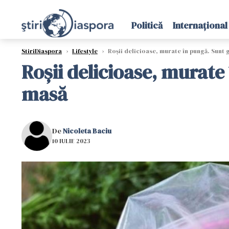
Politică
Internațional
StiriDiaspora
›
Lifestyle
›
Roșii delicioase, murate în pungă. Sunt g
Roșii delicioase, murate
masă
De
Nicoleta Baciu
10 IULIE 2023