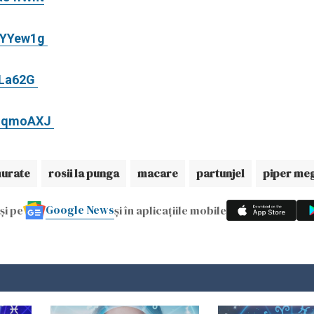
PaYYew1g
FLa62G
adqmoAXJ
murate
rosii la punga
macare
partunjel
piper me
Google News
și pe
și în aplicațiile mobile