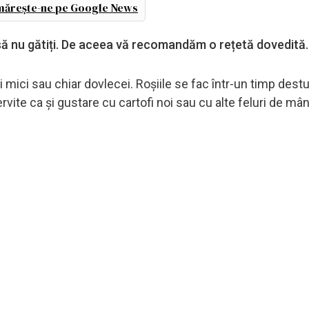
ărește-ne pe Google News
l să nu gătiți. De aceea vă recomandăm o rețetă dovedită.
ii mici sau chiar dovlecei. Roșiile se fac într-un timp destu
ervite ca și gustare cu cartofi noi sau cu alte feluri de mâ