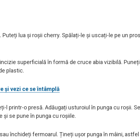
 Puteți lua și roșii cherry. Spălați-le și uscați-le pe un pr
incizie superficială în formă de cruce abia vizibilă. Puneți 
e plastic.
re și vezi ce se întâmplă
eți-l printr-o presă. Adăugați usturoiul în punga cu roșii. S
e și se pune în punga cu roșiile.
sau închideți fermoarul. Țineți ușor punga în mâini, astfel