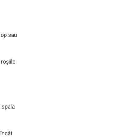
osop sau
roșiile
e spală
 încât