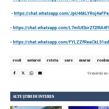
-
https://chat.whatsapp.com/JpU46kLYRoj4aF
-
https://chat.whatsapp.com/L7mlUEbirZf2lRA4
-
https://chat.whatsapp.com/FYLZZfReaCkL51
rosii
usturoi
reteta
sare
marar
rosii 
Urmăriți-ne 
ALTE ȘTIRI DE INTERES