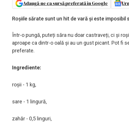
Adaugă-ne ca sursă preferată în Google
Urm
Roșiile sărate sunt un hit de vară și este imposibi
Într-o pungă, puteți săra nu doar castraveți, ci și roș
aproape ca dintr-o oală și au un gust picant. Pot fi s
preferate.
Ingrediente:
roșii - 1 kg,
sare - 1 lingură,
zahăr - 0,5 linguri,