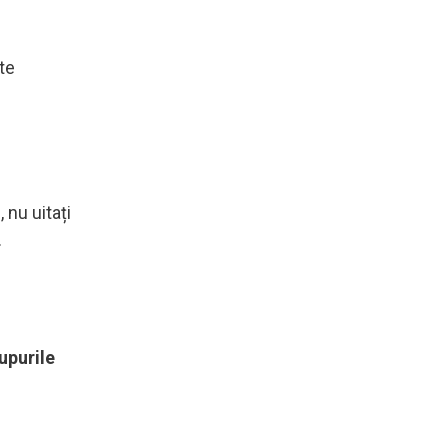
te
 nu uitați
.
upurile