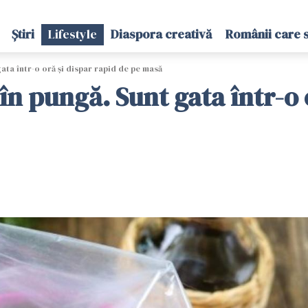
Știri
Lifestyle
Diaspora creativă
Românii care 
ata într-o oră și dispar rapid de pe masă
 în pungă. Sunt gata într-o 