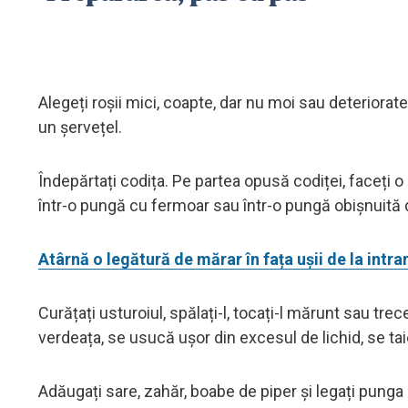
Alegeți roșii mici, coapte, dar nu moi sau deteriorate.
un șervețel.
Îndepărtați codița. Pe partea opusă codiței, faceți o 
într-o pungă cu fermoar sau într-o pungă obișnuită d
Atârnă o legătură de mărar în fața ușii de la intra
Curățați usturoiul, spălați-l, tocați-l mărunt sau trec
verdeața, se usucă ușor din excesul de lichid, se tai
Adăugați sare, zahăr, boabe de piper și legați punga 