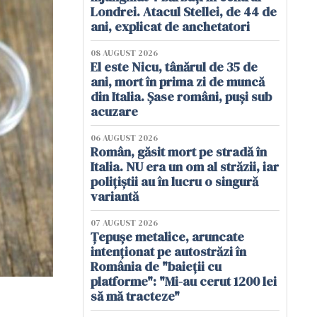
Londrei. Atacul Stellei, de 44 de
ani, explicat de anchetatori
08 AUGUST 2026
El este Nicu, tânărul de 35 de
ani, mort în prima zi de muncă
din Italia. Șase români, puși sub
acuzare
06 AUGUST 2026
Român, găsit mort pe stradă în
Italia. NU era un om al străzii, iar
polițiștii au în lucru o singură
variantă
07 AUGUST 2026
Țepușe metalice, aruncate
intenționat pe autostrăzi în
România de "baieții cu
platforme": "Mi-au cerut 1200 lei
să mă tracteze"