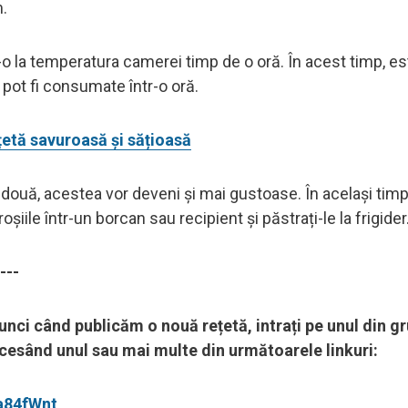
m.
i-o la temperatura camerei timp de o oră. În acest timp, es
 pot fi consumate într-o oră.
ețetă savuroasă și sățioasă
u două, acestea vor deveni și mai gustoase. În același timp,
oșiile într-un borcan sau recipient și păstrați-le la frigider
---
tunci când publicăm o nouă rețetă, intrați pe unul din gr
accesând unul sau mai multe din următoarele linkuri:
a84fWnt