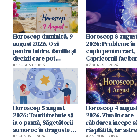
Horoscop duminică, 9
Horoscop 8 augus
august 2026. O zi
2026: Probleme în
pentru iubire, familie și
cuplu pentru raci,
decizii care pot
Capricornii fac ban
schimba direcția
previziuni comple
08 AUGUST 2026
07 AUGUST 2026
următoarelor
săptămâni
Horoscop 5 august
Horoscop 4 augus
2026: Taurii trebuie să
2026. Ziua în care
ia o pauză, Săgetătorii
răbdarea începe să
au noroc în dragoste -
răsplătită, iar astre
04 AUGUST 2026
03 AUGUST 2026