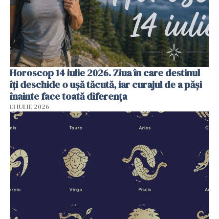
Horoscop 14 iulie 2026. Ziua în care destinul
îți deschide o ușă tăcută, iar curajul de a păși
înainte face toată diferența
13 IULIE 2026