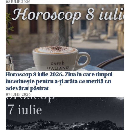
08 IULIE 2026
Horoscop 8 iulie 2026. Ziua în care timpul
încetinește pentru a-ți arăta ce merită cu
adevărat păstrat
07 IULIE 2026