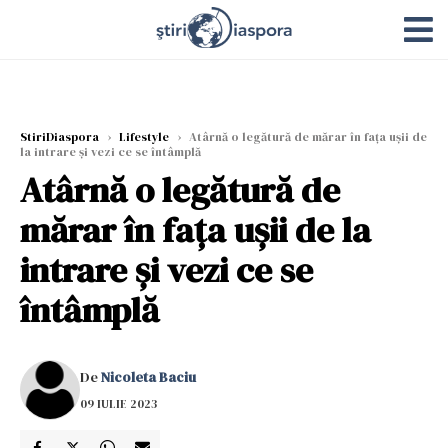
StiriDiaspora
›
Lifestyle
›
Atârnă o legătură de mărar în fața ușii de
la intrare și vezi ce se întâmplă
Atârnă o legătură de
mărar în fața ușii de la
intrare și vezi ce se
întâmplă
De
Nicoleta Baciu
09 IULIE 2023