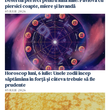
Desertul perfect pentru luna iulie: Pavlova cu
piersici coapte, miere și lavandă
05 IULIE 2026
Horoscop luni, 6 iulie: Unele zodii încep
săptămâna în forță și câteva trebuie să fie
prudente
05 IULIE 2026