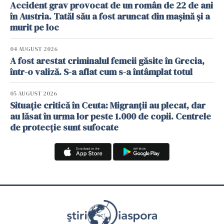
Accident grav provocat de un român de 22 de ani
în Austria. Tatăl său a fost aruncat din mașină și a
murit pe loc
04 AUGUST 2026
A fost arestat criminalul femeii găsite în Grecia,
într-o valiză. S-a aflat cum s-a întâmplat totul
05 AUGUST 2026
Situație critică în Ceuta: Migranții au plecat, dar
au lăsat în urma lor peste 1.000 de copii. Centrele
de protecție sunt sufocate