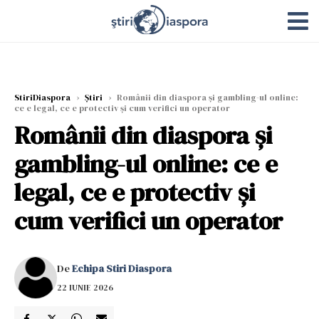
StiriDiaspora
›
Știri
›
Românii din diaspora și gambling-ul online:
ce e legal, ce e protectiv și cum verifici un operator
Românii din diaspora și
gambling-ul online: ce e
legal, ce e protectiv și
cum verifici un operator
De
Echipa Stiri Diaspora
22 IUNIE 2026