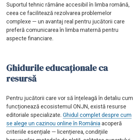
Suportul tehnic rămâne accesibil în limba română,
ceea ce facilitează rezolvarea problemelor
complexe — un avantaj real pentru jucătorii care
preferă comunicarea în limba maternă pentru
aspecte financiare.
Ghidurile educaționale ca
resursă
Pentru jucătorii care vor să înțeleagă în detaliu cum
funcționează ecosistemul ONJN, există resurse
editoriale specializate.
Ghidul complet despre cum
se alege un cazinou online în România
acoperă
criteriile esențiale — licențierea, condițiile