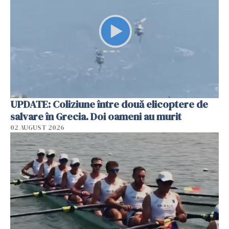
UPDATE: Coliziune între două elicoptere de
salvare în Grecia. Doi oameni au murit
02 AUGUST 2026