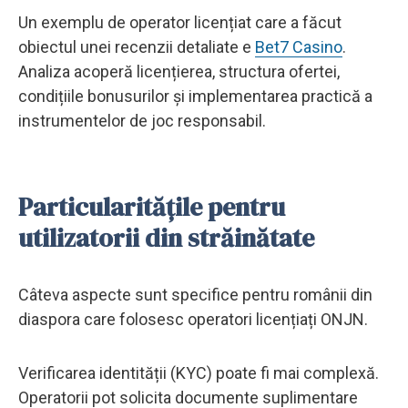
Un exemplu de operator licențiat care a făcut
obiectul unei recenzii detaliate e
Bet7 Casino
.
Analiza acoperă licențierea, structura ofertei,
condițiile bonusurilor și implementarea practică a
instrumentelor de joc responsabil.
Particularitățile pentru
utilizatorii din străinătate
Câteva aspecte sunt specifice pentru românii din
diaspora care folosesc operatori licențiați ONJN.
Verificarea identității (KYC) poate fi mai complexă.
Operatorii pot solicita documente suplimentare