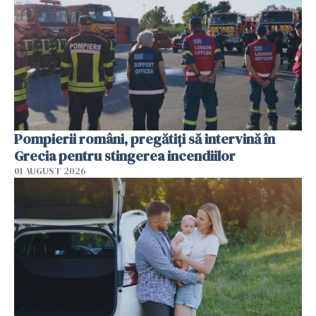
Pompierii români, pregătiţi să intervină în
Grecia pentru stingerea incendiilor
01 AUGUST 2026