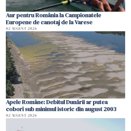
Aur pentru România la Campionatele
Europene de canotaj de la Varese
02 AUGUST 2026
Apele Române: Debitul Dunării ar putea
coborî sub minimul istoric din august 2003
02 AUGUST 2026