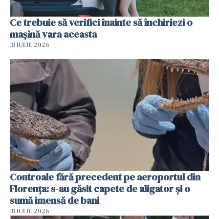
Ce trebuie să verifici înainte să închiriezi o
mașină vara aceasta
31 IULIE 2026
Controale fără precedent pe aeroportul din
Florența: s-au găsit capete de aligator și o
sumă imensă de bani
31 IULIE 2026