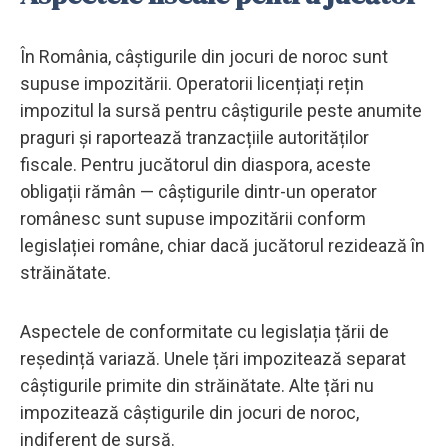
În România, câștigurile din jocuri de noroc sunt
supuse impozitării. Operatorii licențiați rețin
impozitul la sursă pentru câștigurile peste anumite
praguri și raportează tranzacțiile autorităților
fiscale. Pentru jucătorul din diaspora, aceste
obligații rămân — câștigurile dintr-un operator
românesc sunt supuse impozitării conform
legislației române, chiar dacă jucătorul rezidează în
străinătate.
Aspectele de conformitate cu legislația țării de
reședință variază. Unele țări impozitează separat
câștigurile primite din străinătate. Alte țări nu
impozitează câștigurile din jocuri de noroc,
indiferent de sursă.