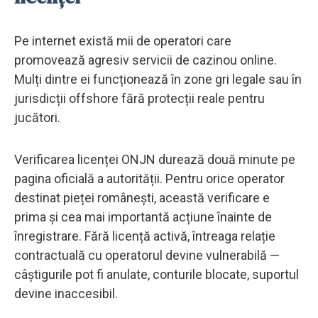
Pe internet există mii de operatori care
promovează agresiv servicii de cazinou online.
Mulți dintre ei funcționează în zone gri legale sau în
jurisdicții offshore fără protecții reale pentru
jucători.
Verificarea licenței ONJN durează două minute pe
pagina oficială a autorității. Pentru orice operator
destinat pieței românești, această verificare e
prima și cea mai importantă acțiune înainte de
înregistrare. Fără licență activă, întreaga relație
contractuală cu operatorul devine vulnerabilă —
câștigurile pot fi anulate, conturile blocate, suportul
devine inaccesibil.