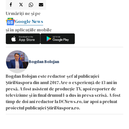
Urmăriți-ne și pe
Google News
și în aplicațiile mobile
Bogdan Bolojan
Bogdan Bolojan este redactor-șef al publicației
ȘtiriDiaspora din anul 2017.Are o experiență de 13 ani în
presă. A fost asistent de producție TV, apoi reporter de
televiziune și în final drumul l-a dus în presa scrisă. A fost
timp de doi ani redactor la DCNews.ro, iar apoi a preluat
proiectul publicației ȘtiriDiaspora.ro.