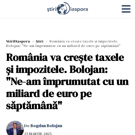
StiriDiaspora
›
Știri
›
România va crește taxele și impozitele.
Bolojan: "Ne-am împrumutat cu un miliard de euro pe săptămână"
România va crește taxele
și impozitele. Bolojan:
"Ne-am împrumutat cu un
miliard de euro pe
săptămână"
De
Bogdan Bolojan
25 MARTIE 2025