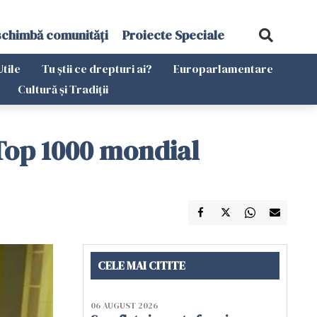
schimbă comunități
Proiecte Speciale
Utile
Tu știi ce drepturi ai?
Europarlamentare
Cultură și Tradiții
 Top 1000 mondial
CELE MAI CITITE
06 AUGUST 2026