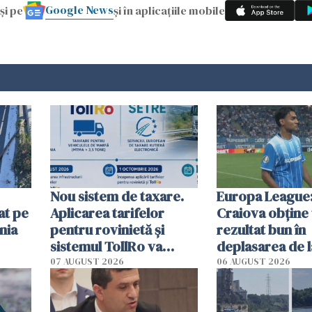
Google News
și pe
și în aplicațiile mobile
Nou sistem de taxare.
Europa League:
at pe
Aplicarea tarifelor
Craiova obține
nia
pentru rovinietă şi
rezultat bun în
sistemul TollRo va
deplasarea de 
începe la 1 octombrie
07 AUGUST 2026
06 AUGUST 2026
ă