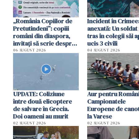
„România Copiilor de
Incident în Crimee
Pretutindeni”: copiii
anexată: Un soldat 
români din diaspora,
tras în colegii săi a
invitați să scrie despre
ucis 3 civili
România într-un volum
06 AUGUST 2026
04 AUGUST 2026
special
UPDATE: Coliziune
Aur pentru Români
între două elicoptere
Campionatele
de salvare în Grecia.
Europene de canot
Doi oameni au murit
la Varese
02 AUGUST 2026
02 AUGUST 2026