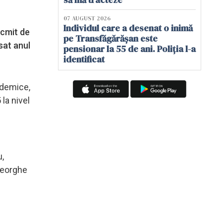
07 AUGUST 2026
Individul care a desenat o inimă
ocmit de
pe Transfăgărășan este
sat anul
pensionar la 55 de ani. Poliția l-a
identificat
ademice,
la nivel
u,
heorghe