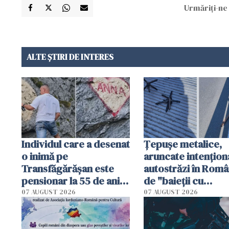
Urmăriți-ne 
ALTE ȘTIRI DE INTERES
Individul care a desenat
Țepușe metalice,
o inimă pe
aruncate intențion
Transfăgărășan este
autostrăzi în Româ
pensionar la 55 de ani.
de "baieții cu
Poliția l-a identificat
platforme": "Mi-au
07 AUGUST 2026
07 AUGUST 2026
cerut 1200 lei să m
tracteze"