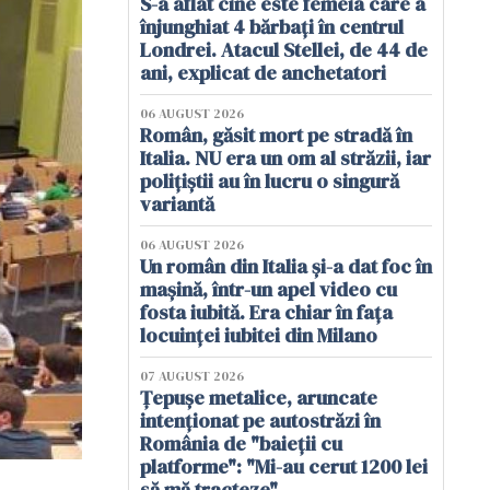
S-a aflat cine este femeia care a
înjunghiat 4 bărbați în centrul
Londrei. Atacul Stellei, de 44 de
ani, explicat de anchetatori
06 AUGUST 2026
Român, găsit mort pe stradă în
Italia. NU era un om al străzii, iar
polițiștii au în lucru o singură
variantă
06 AUGUST 2026
Un român din Italia și-a dat foc în
mașină, într-un apel video cu
fosta iubită. Era chiar în fața
locuinței iubitei din Milano
07 AUGUST 2026
Țepușe metalice, aruncate
intenționat pe autostrăzi în
România de "baieții cu
platforme": "Mi-au cerut 1200 lei
să mă tracteze"