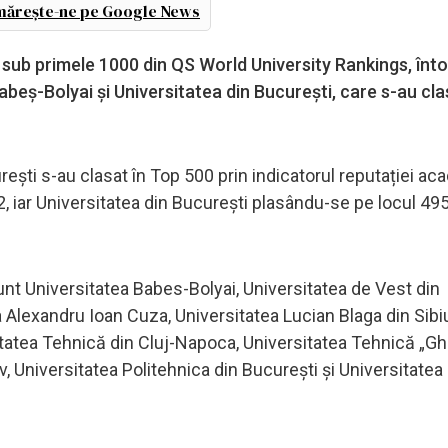
ărește-ne pe Google News
ă sub primele 1000 din QS World University Rankings, înt
beș-Bolyai și Universitatea din București, care s-au cla
rești s-au clasat în Top 500 prin indicatorul reputației ac
 iar Universitatea din București plasându-se pe locul 495 
nt Universitatea Babes-Bolyai, Universitatea de Vest din
a Alexandru Ioan Cuza, Universitatea Lucian Blaga din Sibi
itatea Tehnică din Cluj-Napoca, Universitatea Tehnică „G
v, Universitatea Politehnica din București și Universitatea