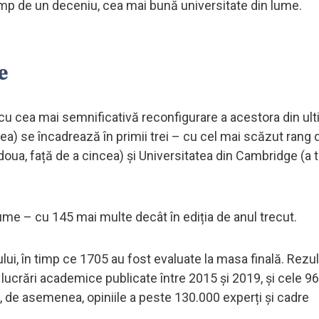
imp de un deceniu, cea mai bună universitate din lume.
e
ă cu cea mai semnificativă reconfigurare a acestora din ul
a) se încadrează în primii trei – cu cel mai scăzut rang d
 doua, față de a cincea) și Universitatea din Cambridge (a tr
ume – cu 145 mai multe decât în ediția de anul trecut.
ului, în timp ce 1705 au fost evaluate la masa finală. Rezul
 lucrări academice publicate între 2015 și 2019, și cele 9
că, de asemenea, opiniile a peste 130.000 experți și cadre