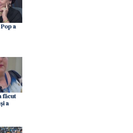
 Pop a
 făcut
și a