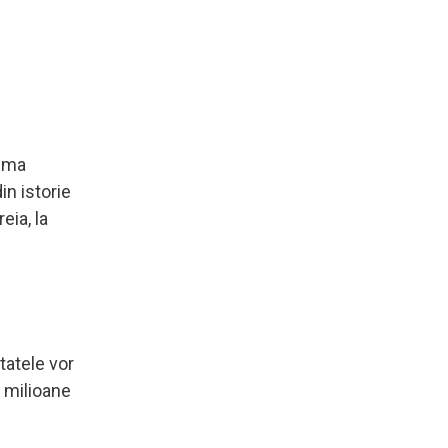
tima
in istorie
eia, la
tatele vor
6 milioane