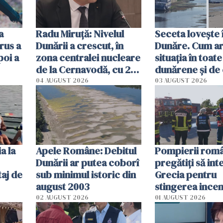
a
Radu Miruţă: Nivelul
Seceta lovește 
rus a
Dunării a crescut, în
Dunăre. Cum ar
poi a
zona centralei nucleare
situația în toate
de la Cernavodă, cu 2
dunărene și de
cm faţă de ziua trecută
România resim
04 AUGUST 2026
03 AUGUST 2026
efectele, deși a
în iulie
a la
Apele Române: Debitul
Pompierii româ
Dunării ar putea coborî
pregătiţi să int
aj de
sub minimul istoric din
Grecia pentru
august 2003
stingerea incen
02 AUGUST 2026
01 AUGUST 2026