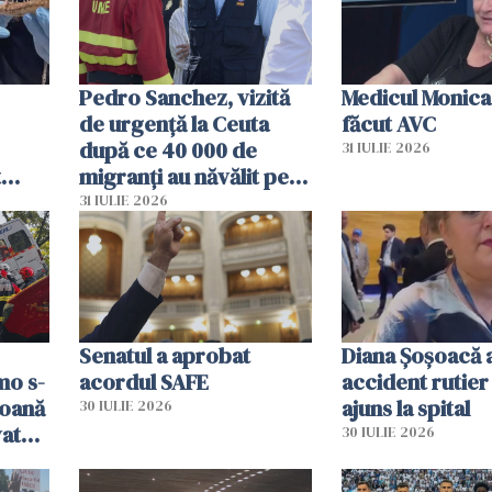
Pedro Sanchez, vizită
Medicul Monica
de urgență la Ceuta
făcut AVC
după ce 40 000 de
31 IULIE 2026
t
migranți au năvălit pe
și o
teritoriul spaniol: „Vom
31 IULIE 2026
ni
mobiliza toate
resursele"
Senatul a aprobat
Diana Șoșoacă a
mo s-
acordul SAFE
accident rutier 
soană
ajuns la spital
30 IULIE 2026
vat
30 IULIE 2026