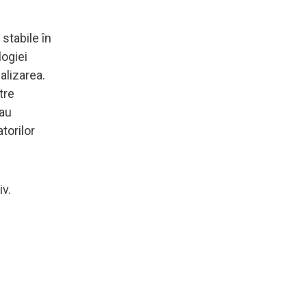
stabile în
logiei
alizarea.
tre
 au
torilor
v.