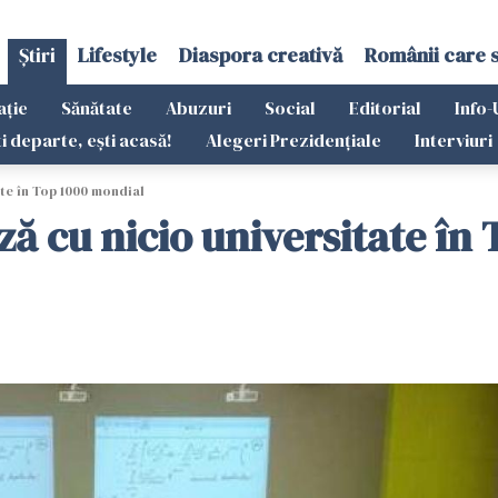
Știri
Lifestyle
Diaspora creativă
Românii care 
ație
Sănătate
Abuzuri
Social
Editorial
Info-
ti departe, ești acasă!
Alegeri Prezidențiale
Interviuri
te în Top 1000 mondial
ă cu nicio universitate în