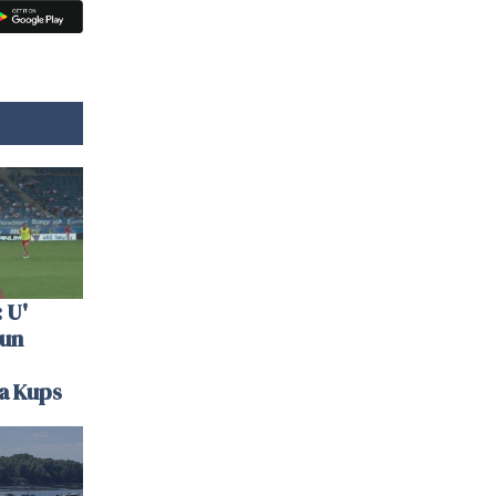
 U'
 un
la Kups