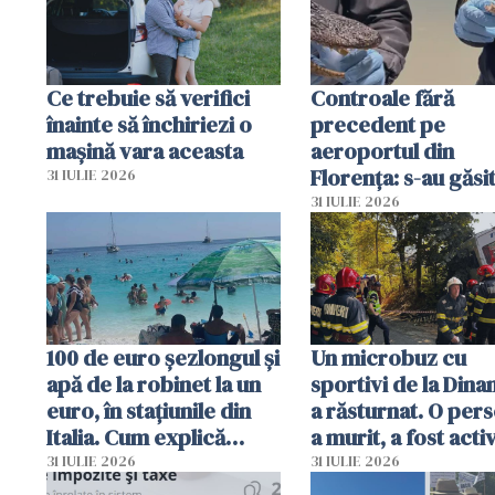
Ce trebuie să verifici
Controale fără
înainte să închiriezi o
precedent pe
mașină vara aceasta
aeroportul din
Florența: s-au găsi
31 IULIE 2026
capete de aligator 
31 IULIE 2026
sumă imensă de ba
100 de euro șezlongul și
Un microbuz cu
apă de la robinet la un
sportivi de la Dina
euro, în stațiunile din
a răsturnat. O per
Italia. Cum explică
a murit, a fost acti
autoritățile
planul roșu de
31 IULIE 2026
31 IULIE 2026
intervenție