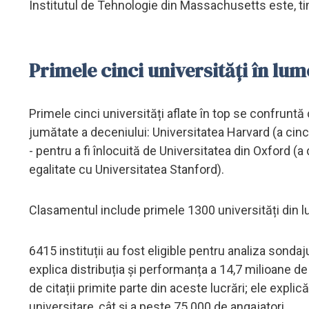
Institutul de Tehnologie din Massachusetts este, t
Primele cinci universități în lum
Primele cinci universități aflate în top se confrunt
jumătate a deceniului: Universitatea Harvard (a cince
- pentru a fi înlocuită de Universitatea din Oxford (a
egalitate cu Universitatea Stanford).
Clasamentul include primele 1300 universități din l
6415 instituții au fost eligible pentru analiza sondaj
explica distribuția și performanța a 14,7 milioane de
de citații primite parte din aceste lucrări; ele expli
universitare, cât și a peste 75.000 de angajatori.