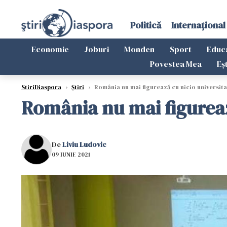
Politică
Internațional
Economie
Joburi
Monden
Sport
Educ
Povestea Mea
Eș
StiriDiaspora
›
Știri
›
România nu mai figurează cu nicio universita
România nu mai figureaz
De
Liviu Ludovic
09 IUNIE 2021