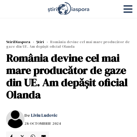
StiriDiaspora
›
Știri
›
România devine cel mai mare producător de
gaze din UE. Am depășit oficial Olanda
România devine cel mai
mare producător de gaze
din UE. Am depășit oficial
Olanda
De
Liviu Ludovic
28 OCTOMBRIE 2024