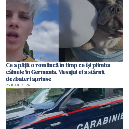
Ce a pățit o româncă în timp ce își plimba
câinele în Germania. Mesajul ei a stârnit
dezbateri aprinse
25 IULIE 2026