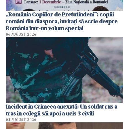
„România Copiilor de Pretutindeni”: copiii
români din diaspora, invitați să scrie despre
România într-un volum special
06 AUGUST 2026
Incident în Crimeea anexată: Un soldat rus a
tras în colegii săi apoi a ucis 3 civili
04 AUGUST 2026