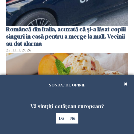
Româncă din Italia, acuzată că și-a lăsat copiii
singuri în casă pentru a merge la mall. Vecinii
au dat alarma
25 IULIE 2026
SONDAJ DE OPINIE
Vă simțiți cetățean european?
Da
Nu
Înghețata de casă cu nectarine care
cucerește vara. Rețeta fără aparat, gata din