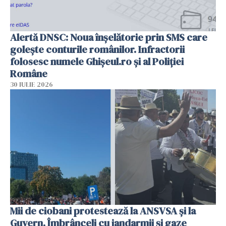
Alertă DNSC: Noua înșelătorie prin SMS care
golește conturile românilor. Infractorii
folosesc numele Ghișeul.ro și al Poliției
Române
30 IULIE 2026
Mii de ciobani protestează la ANSVSA și la
Guvern. Îmbrânceli cu jandarmii și gaze