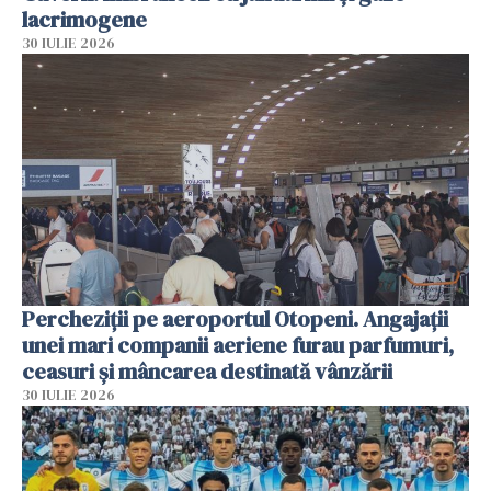
lacrimogene
30 IULIE 2026
Percheziții pe aeroportul Otopeni. Angajații
unei mari companii aeriene furau parfumuri,
ceasuri și mâncarea destinată vânzării
30 IULIE 2026