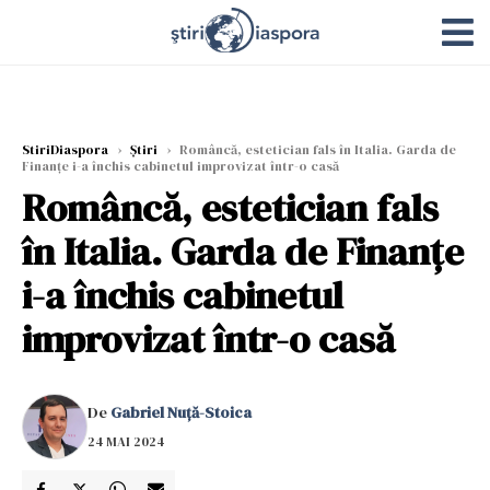
StiriDiaspora
›
Știri
›
Româncă, estetician fals în Italia. Garda de
Finanțe i-a închis cabinetul improvizat într-o casă
Româncă, estetician fals
în Italia. Garda de Finanțe
i-a închis cabinetul
improvizat într-o casă
De
Gabriel Nuță-Stoica
24 MAI 2024