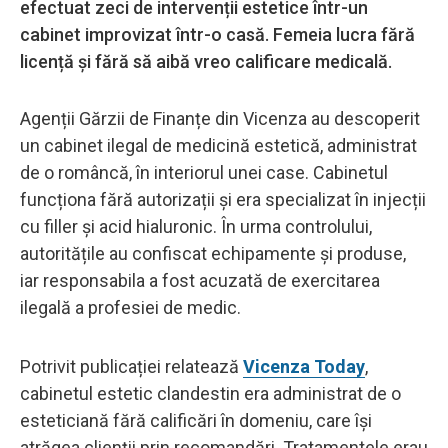
efectuat zeci de intervenții estetice într-un
cabinet improvizat într-o casă. Femeia lucra fără
licență și fără să aibă vreo calificare medicală.
Agenții Gărzii de Finanțe din Vicenza au descoperit
un cabinet ilegal de medicină estetică, administrat
de o româncă, în interiorul unei case. Cabinetul
funcționa fără autorizații și era specializat în injecții
cu filler și acid hialuronic. În urma controlului,
autoritățile au confiscat echipamente și produse,
iar responsabila a fost acuzată de exercitarea
ilegală a profesiei de medic.
Potrivit publicației relatează
Vicenza Today
,
cabinetul estetic clandestin era administrat de o
esteticiană fără calificări în domeniu, care își
atrăgea clienții prin recomandări. Tratamentele erau