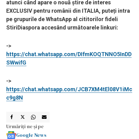
atunci când apare o nouă știre de interes
EXCLUSIV pentru românii din ITALIA, puteți intra
pe grupurile de WhatsApp al cititorilor fideli
StiriDiaspora accesând următoarele linkuri:
->
https://chat.whatsapp.com/DIfmKOQTNNO5InDD
SWwifG
->
https://chat.whatsapp.com/JCB7XM4tEl08V1iMc
c9g8N
Urmăriți-ne și pe
Google News