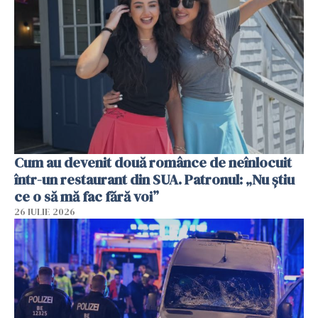
Cum au devenit două românce de neînlocuit
într-un restaurant din SUA. Patronul: „Nu știu
ce o să mă fac fără voi”
26 IULIE 2026