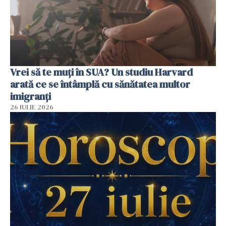
Vrei să te muți în SUA? Un studiu Harvard
arată ce se întâmplă cu sănătatea multor
imigranți
26 IULIE 2026