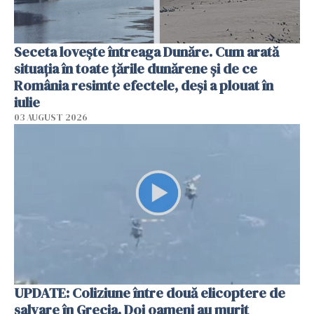
Seceta lovește întreaga Dunăre. Cum arată
situația în toate țările dunărene și de ce
România resimte efectele, deși a plouat în
iulie
03 AUGUST 2026
UPDATE: Coliziune între două elicoptere de
salvare în Grecia. Doi oameni au murit