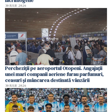
lacrimogene
30 IULIE 2026
Percheziții pe aeroportul Otopeni. Angajații
unei mari companii aeriene furau parfumuri,
ceasuri și mâncarea destinată vânzării
30 IULIE 2026