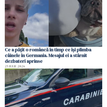
Ce a pățit o româncă în timp ce își plimba
câinele în Germania. Mesajul ei a stârnit
dezbateri aprinse
25 IULIE 2026