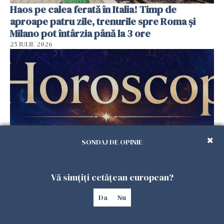
Haos pe calea ferată în Italia! Timp de
aproape patru zile, trenurile spre Roma și
Milano pot întârzia până la 3 ore
25 IULIE 2026
SONDAJ DE OPINIE
Horoscop duminică, 26 iulie. Astrele
Vă simțiți cetățean european?
răstoarnă calculele pentru unele zodii
25 IULIE 2026
Da
Nu