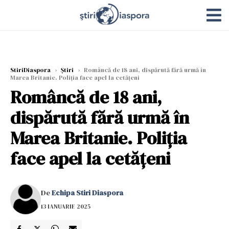
StiriDiaspora
›
Știri
›
Româncă de 18 ani, dispărută fără urmă în
Marea Britanie. Poliția face apel la cetățeni
Româncă de 18 ani,
dispărută fără urmă în
Marea Britanie. Poliția
face apel la cetățeni
De
Echipa Stiri Diaspora
13 IANUARIE 2025