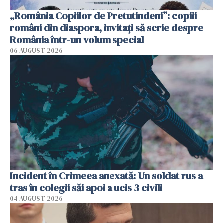
„România Copiilor de Pretutindeni”: copiii
români din diaspora, invitați să scrie despre
România într-un volum special
06 AUGUST 2026
Incident în Crimeea anexată: Un soldat rus a
tras în colegii săi apoi a ucis 3 civili
04 AUGUST 2026