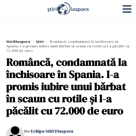
StiriDiaspora
›
Știri
›
Româncă, condamnată la închisoare în
Spania. I-a promis iubire unui bărbat în scaun cu rotile și l-a păcălit cu
72.000 de euro
Româncă, condamnată la
închisoare în Spania. I-a
promis iubire unui bărbat
în scaun cu rotile și l-a
păcălit cu 72.000 de euro
De
Echipa Stiri Diaspora