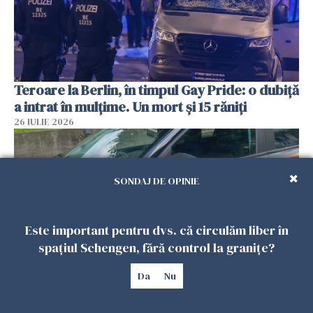
Teroare la Berlin, în timpul Gay Pride: o dubiță
a intrat în mulțime. Un mort și 15 răniți
26 IULIE 2026
SONDAJ DE OPINIE
Este important pentru dvs. că circulăm liber în
spațiul Schengen, fără control la granițe?
Da
Nu
Român, în stare critică după ce a intrat într-o