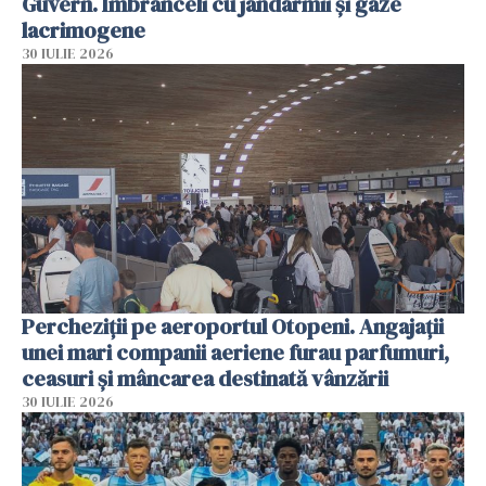
Guvern. Îmbrânceli cu jandarmii și gaze
lacrimogene
30 IULIE 2026
Percheziții pe aeroportul Otopeni. Angajații
unei mari companii aeriene furau parfumuri,
ceasuri și mâncarea destinată vânzării
30 IULIE 2026