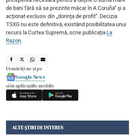
de bani fără să se prezinte măcar în A Coruña” și a
acționat exclusiv din „dorința de profit”. Decizia
TSXG nu este definitivă, existând posibilitatea unui
recurs la Curtea Supremă, scrie publicația
La
Razon
.
Urmăriți-ne și pe
Google News
și în aplicațiile mobile
ALTE ȘTIRI DE INTERES