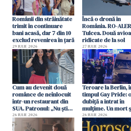
Românii din străinătate
Încă o dronă în
trimit în continuare
România. RO-ALER
bani acasă, dar 7 din 10
Tulcea. Două avio
exclud revenirea în țară
ridicate de la sol
29 IULIE 2026
27 IULIE 2026
Cum au devenit două
Teroare la Berlin, î
românce de neînlocuit
timpul Gay Pride: 
într-un restaurant din
dubiță a intrat în
SUA. Patronul: „Nu știu
mulțime. Un mort ș
ce o să mă fac fără voi”
răniți
26 IULIE 2026
26 IULIE 2026