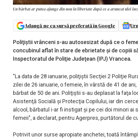
Un bărbat ar putea ajunge din nou în libertate după ce a aruncat ulei înci
Adaugă-ne ca sursă preferată în Google
Urm
Poliţiştii vrânceni s-au autosesizat după ce o femeie
concubinul aflat în stare de ebrietate şi de copiii săi
Inspectoratul de Poliţie Judeţean (IPJ) Vrancea.
"La data de 28 ianuarie, poliţiştii Secţiei 2 Poliţie Ru
zilei de 26 ianuarie, o femeie, în vârstă de 41 de ani,
bărbat de 50 de ani. Poliţiştii s-au deplasat la faţa 
Asistenţă Socială şi Protecţia Copilului, iar din cerc
alcool, bărbatul i-ar fi instigat şi pe cei doi minori a
femeii", a declarat, pentru Agerpres, purtătorul de 
Potrivit unor surse apropiate anchetei, toată întâmpl