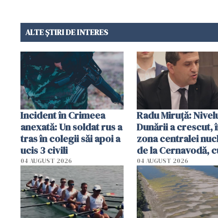
ALTE ȘTIRI DE INTERES
Incident în Crimeea
Radu Miruţă: Nivel
anexată: Un soldat rus a
Dunării a crescut, 
tras în colegii săi apoi a
zona centralei nuc
ucis 3 civili
de la Cernavodă, c
cm faţă de ziua tr
04 AUGUST 2026
04 AUGUST 2026