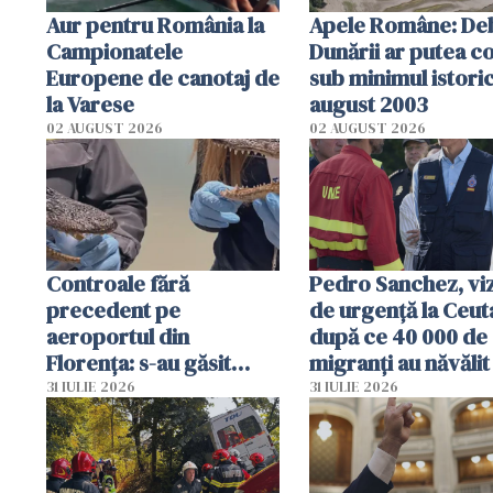
Aur pentru România la
Apele Române: Deb
Campionatele
Dunării ar putea c
Europene de canotaj de
sub minimul istoric
la Varese
august 2003
02 AUGUST 2026
02 AUGUST 2026
Controale fără
Pedro Sanchez, viz
precedent pe
de urgență la Ceut
aeroportul din
după ce 40 000 de
Florența: s-au găsit
migranți au năvălit
capete de aligator și o
teritoriul spaniol:
31 IULIE 2026
31 IULIE 2026
sumă imensă de bani
mobiliza toate
resursele"