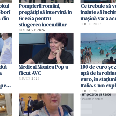
itul
Pompierii români,
Ce trebuie să ve
oborî
pregătiţi să intervină în
înainte să închi
 din
Grecia pentru
mașină vara ac
stingerea incendiilor
31 IULIE 2026
01 AUGUST 2026
ită
Medicul Monica Pop a
100 de euro șez
a
făcut AVC
apă de la robine
euro, în stațiuni
31 IULIE 2026
 pe
Italia. Cum expl
 „Vom
autoritățile
31 IULIE 2026