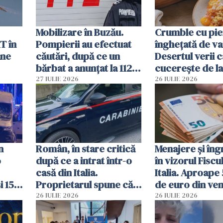
Mobilizare în Buzău.
Crumble cu pier
T în
Pompierii au efectuat
înghețată de van
ane
căutări, după ce un
Desertul verii c
bărbat a anunțat la 112
cucerește de l
că a văzut un obiect
lingură
27 IULIE 2026
26 IULIE 2026
luminos
n
Român, în stare critică
Menajere și îngr
o
după ce a intrat într-o
în vizorul Fiscu
casă din Italia.
Italia. Aproape
i 15
Proprietarul spune că
de euro din veni
s-a apărat cu un cuțit
ascunși de autor
26 IULIE 2026
26 IULIE 2026