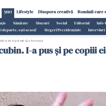
Știri
Lifestyle
Diaspora creativă
Românii care 
ație
Sănătate
Abuzuri
Social
Editorial
Info-
ti departe, ești acasă!
Alegeri Prezidențiale
Interviuri
i ei de 8 şi 11 ani să o lovească
n. I-a pus şi pe copiii ei d