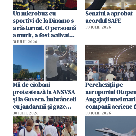
Un microbuz cu
Senatul a aprobat
sportivi de la Dinamo s-
acordul SAFE
a răsturnat. O persoană
30 IULIE 2026
a murit, a fost activat
planul roșu de
31 IULIE 2026
intervenție
Mii de ciobani
Percheziții pe
protestează la ANSVSA
aeroportul Otopen
și la Guvern. Îmbrânceli
Angajații unei mari
cu jandarmii și gaze
companii aeriene 
lacrimogene
parfumuri, ceasuri 
30 IULIE 2026
30 IULIE 2026
mâncarea destinat
vânzării