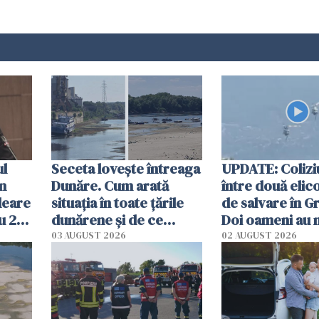
ul
Seceta lovește întreaga
UPDATE: Colizi
în
Dunăre. Cum arată
între două elic
leare
situația în toate țările
de salvare în Gr
u 2
dunărene și de ce
Doi oameni au 
ecută
România resimte
03 AUGUST 2026
02 AUGUST 2026
efectele, deși a plouat
în iulie