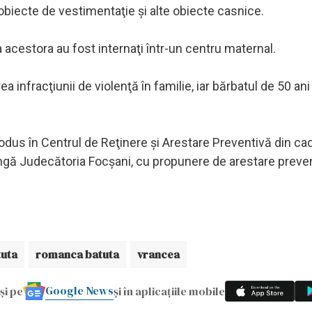
u obiecte de vestimentaţie şi alte obiecte casnice.
a acestora au fost internaţi într-un centru maternal.
 infracţiunii de violenţă în familie, iar bărbatul de 50 ani
ntrodus în Centrul de Reţinere şi Arestare Preventivă din cad
ângă Judecătoria Focşani, cu propunere de arestare preven
tuta
romanca batuta
vrancea
Google News
și pe
și în aplicațiile mobile