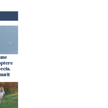
une
optere
ecia.
murit