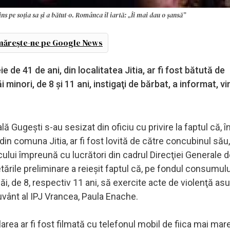
ns pe soția sa și a bătut-o. Românca îl iartă: „Îi mai dau o șansă”
ărește-ne pe Google News
 de 41 de ani, din localitatea Jitia, ar fi fost bătută de
 minori, de 8 şi 11 ani, instigaţi de bărbat, a informat, vin
rală Gugeşti s-au sesizat din oficiu cu privire la faptul că, î
 din comuna Jitia, ar fi fost lovită de către concubinul său
locului împreună cu lucrători din cadrul Direcţiei Generale 
etările preliminare a reieşit faptul că, pe fondul consumul
i săi, de 8, respectiv 11 ani, să exercite acte de violenţă as
cuvânt al IPJ Vrancea, Paula Enache.
area ar fi fost filmată cu telefonul mobil de fiica mai mar