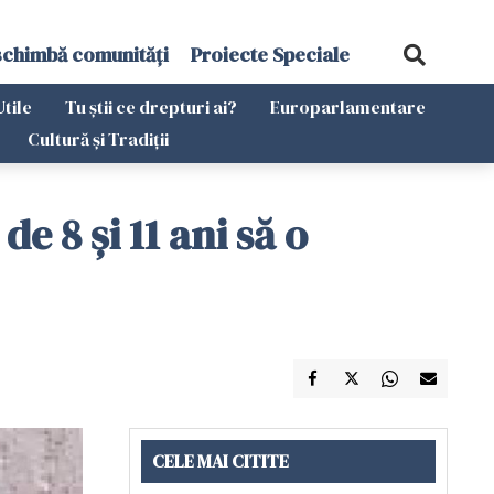
schimbă comunități
Proiecte Speciale
Utile
Tu știi ce drepturi ai?
Europarlamentare
Cultură și Tradiții
e 8 şi 11 ani să o
CELE MAI CITITE