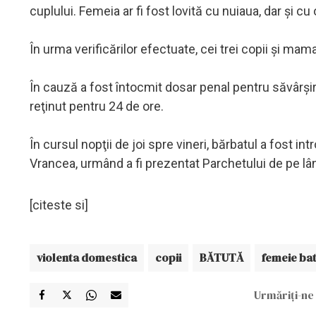
cuplului. Femeia ar fi fost lovită cu nuiaua, dar şi c
În urma verificărilor efectuate, cei trei copii şi mam
În cauză a fost întocmit dosar penal pentru săvârşirea
reţinut pentru 24 de ore.
În cursul nopţii de joi spre vineri, bărbatul a fost i
Vrancea, urmând a fi prezentat Parchetului de pe l
[citeste si]
violenta domestica
copii
BĂTUTĂ
femeie ba
Urmăriți-ne 