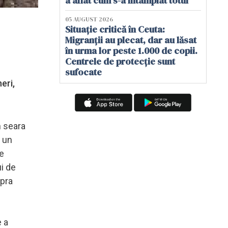
a aflat cum s-a întâmplat totul
05 AUGUST 2026
Situație critică în Ceuta:
Migranții au plecat, dar au lăsat
în urma lor peste 1.000 de copii.
Centrele de protecție sunt
sufocate
eri,
n seara
, un
de
ui de
upra
e a