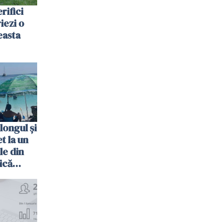
rifici
riezi o
easta
longul și
t la un
le din
ică