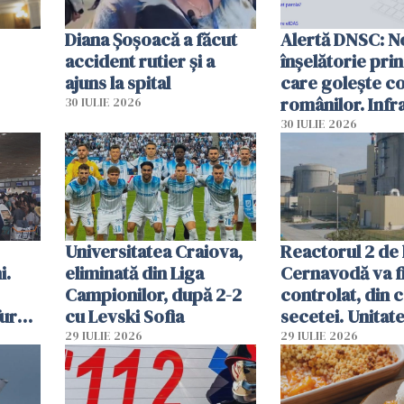
Diana Șoșoacă a făcut
Alertă DNSC: N
accident rutier și a
înșelătorie pri
ajuns la spital
care golește co
românilor. Infr
30 IULIE 2026
folosesc numel
30 IULIE 2026
Ghișeul.ro și al 
Române
Universitatea Craiova,
Reactorul 2 de 
i.
eliminată din Liga
Cernavodă va fi
Campionilor, după 2-2
controlat, din 
furau
cu Levski Sofia
secetei. Unitate
și
deja oprită
29 IULIE 2026
29 IULIE 2026
ă