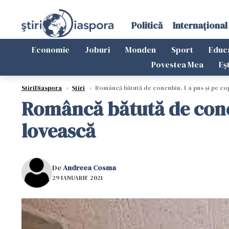
Politică
Internațional
Economie
Joburi
Monden
Sport
Educ
Povestea Mea
Eș
StiriDiaspora
›
Știri
›
Româncă bătută de concubin. I-a pus şi pe copii
Româncă bătută de concubi
lovească
De
Andreea Cosma
29 IANUARIE 2021