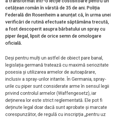
a transformat într-o lecție costisitoare pentru un
cetățean român în vârstă de 35 de ani. Poliția
Federală din Rosenheim a anunțat că, în urma unei
verificări de rutină efectuate săptămâna trecută,
a fost descoperit asupra bărbatului un spray cu
piper ilegal, lipsit de orice semn de omologare
oficială.
Deși pentru mulți un astfel de obiect pare banal,
legislația germană tratează cu maximă seriozitate
posesia și utilizarea armelor de autoapărare,
inclusiv a spray-urilor iritante. În Germania, spray-
urile cu piper sunt considerate arme în sensul legii
privind controlul armelor (Waffengesetz), iar
deținerea lor este strict reglementată. Ele pot fi
deținute legal doar dacă sunt aprobate și marcate
corespunzător, de regulă cu inscripția „pentru uz