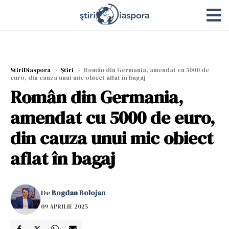
StiriDiaspora
›
Știri
›
Român din Germania, amendat cu 5000 de
euro, din cauza unui mic obiect aflat în bagaj
Român din Germania,
amendat cu 5000 de euro,
din cauza unui mic obiect
aflat în bagaj
De
Bogdan Bolojan
09 APRILIE 2025