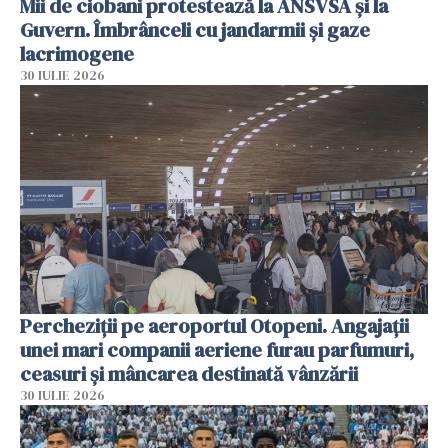
Mii de ciobani protestează la ANSVSA și la
Guvern. Îmbrânceli cu jandarmii și gaze
lacrimogene
30 IULIE 2026
Percheziții pe aeroportul Otopeni. Angajații
unei mari companii aeriene furau parfumuri,
ceasuri și mâncarea destinată vânzării
30 IULIE 2026