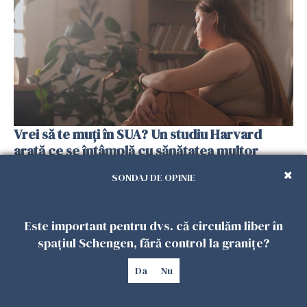
Vrei să te muți în SUA? Un studiu Harvard
arată ce se întâmplă cu sănătatea multor
imigranți
SONDAJ DE OPINIE
26 IULIE 2026
Este important pentru dvs. că circulăm liber în
spațiul Schengen, fără control la granițe?
Da
Nu