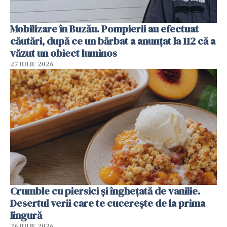
Mobilizare în Buzău. Pompierii au efectuat
căutări, după ce un bărbat a anunțat la 112 că a
văzut un obiect luminos
27 IULIE 2026
Crumble cu piersici și înghețată de vanilie.
Desertul verii care te cucerește de la prima
lingură
26 IULIE 2026