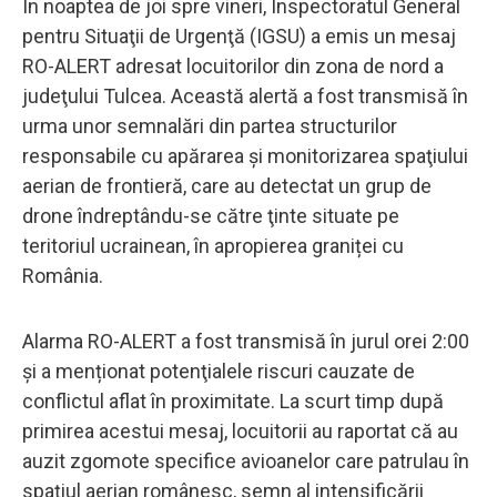
În noaptea de joi spre vineri, Inspectoratul General
pentru Situaţii de Urgenţă (IGSU) a emis un mesaj
RO-ALERT adresat locuitorilor din zona de nord a
judeţului Tulcea. Această alertă a fost transmisă în
urma unor semnalări din partea structurilor
responsabile cu apărarea şi monitorizarea spaţiului
aerian de frontieră, care au detectat un grup de
drone îndreptându-se către ţinte situate pe
teritoriul ucrainean, în apropierea graniței cu
România.
Alarma RO-ALERT a fost transmisă în jurul orei 2:00
și a menționat potenţialele riscuri cauzate de
conflictul aflat în proximitate. La scurt timp după
primirea acestui mesaj, locuitorii au raportat că au
auzit zgomote specifice avioanelor care patrulau în
spaţiul aerian românesc, semn al intensificării