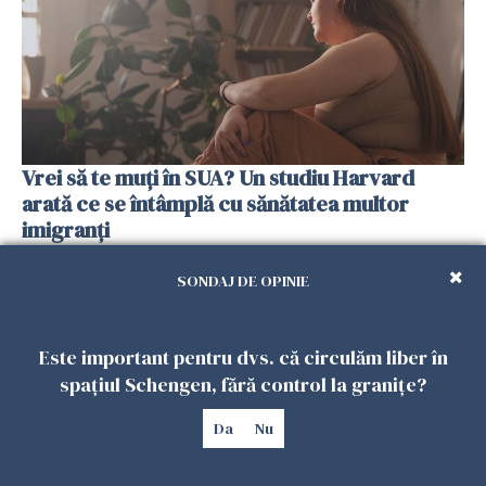
Vrei să te muți în SUA? Un studiu Harvard
arată ce se întâmplă cu sănătatea multor
imigranți
26 IULIE 2026
SONDAJ DE OPINIE
Este important pentru dvs. că circulăm liber în
spațiul Schengen, fără control la granițe?
Da
Nu