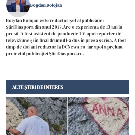
Bogdan Bolojan
Bogdan Bolojan este redactor-șef al publicației
ȘtiriDiaspora din anul 2017.Are o experiență de 13 ani în
presă. A fost asistent de producție TV, apoi reporter de
televiziune și în final drumul l-a dus în presa scrisă. A fost
timp de doi ani redactor la DCNews.ro, iar apoi a preluat
proiectul publicației ȘtiriDiaspora.ro.
ALTE ȘTIRI DE INTERES