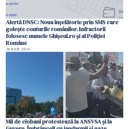
Alertă DNSC: Noua înșelătorie prin SMS care
golește conturile românilor. Infractorii
folosesc numele Ghișeul.ro și al Poliției
Române
30 IULIE 2026
Mii de ciobani protestează la ANSVSA și la
Guvern. Îmbrânceli cu jandarmii și gaze