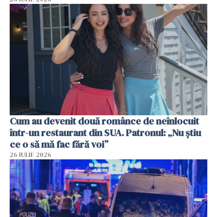
Cum au devenit două românce de neînlocuit
într-un restaurant din SUA. Patronul: „Nu știu
ce o să mă fac fără voi”
26 IULIE 2026