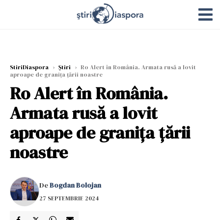
StiriDiaspora
›
Știri
›
Ro Alert în România. Armata rusă a lovit
aproape de granița țării noastre
Ro Alert în România.
Armata rusă a lovit
aproape de granița țării
noastre
De
Bogdan Bolojan
27 SEPTEMBRIE 2024