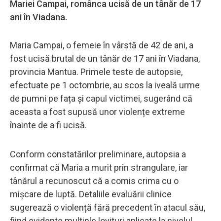
Mariei Campai, românca ucisă de un tânăr de 17
ani în Viadana.
Maria Campai, o femeie în vârstă de 42 de ani, a
fost ucisă brutal de un tânăr de 17 ani în Viadana,
provincia Mantua. Primele teste de autopsie,
efectuate pe 1 octombrie, au scos la iveală urme
de pumni pe fața și capul victimei, sugerând că
aceasta a fost supusă unor violențe extreme
înainte de a fi ucisă.
Conform constatărilor preliminare, autopsia a
confirmat că Maria a murit prin strangulare, iar
tânărul a recunoscut că a comis crima cu o
mișcare de luptă. Detaliile evaluării clinice
sugerează o violență fără precedent în atacul său,
fiind evidente multiple lovituri aplicate la nivelul