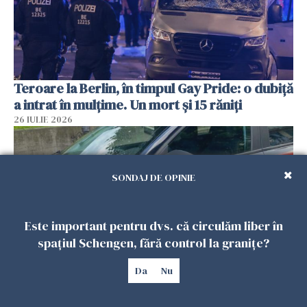
Teroare la Berlin, în timpul Gay Pride: o dubiță
a intrat în mulțime. Un mort și 15 răniți
26 IULIE 2026
SONDAJ DE OPINIE
Este important pentru dvs. că circulăm liber în
spațiul Schengen, fără control la granițe?
Da
Nu
Român, în stare critică după ce a intrat într-o