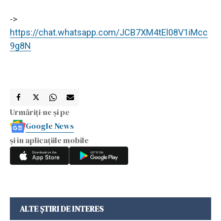
->
https://chat.whatsapp.com/JCB7XM4tEl08V1iMcc
9g8N
Urmăriți-ne și pe
Google News
și în aplicațiile mobile
ALTE ȘTIRI DE INTERES