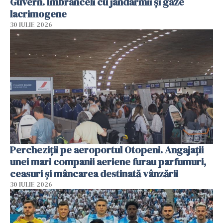
Guvern. Îmbrânceli cu jandarmii și gaze
lacrimogene
30 IULIE 2026
Percheziții pe aeroportul Otopeni. Angajații
unei mari companii aeriene furau parfumuri,
ceasuri și mâncarea destinată vânzării
30 IULIE 2026