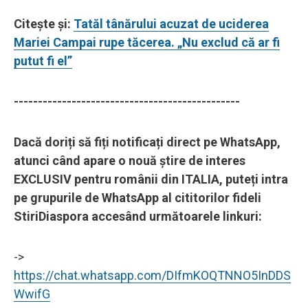
Citește și:
Tatăl tânărului acuzat de uciderea
Mariei Campai rupe tăcerea. „Nu exclud că ar fi
putut fi el”
-----------------------------------------------
Dacă doriți să fiți notificați direct pe WhatsApp,
atunci când apare o nouă știre de interes
EXCLUSIV pentru românii din ITALIA, puteți intra
pe grupurile de WhatsApp al cititorilor fideli
StiriDiaspora accesând următoarele linkuri:
->
https://chat.whatsapp.com/DIfmKOQTNNO5InDDS
WwifG