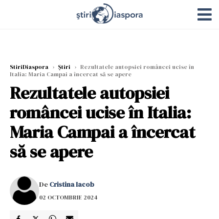
StiriDiaspora
›
Știri
›
Rezultatele autopsiei româncei ucise în
Italia: Maria Campai a încercat să se apere
Rezultatele autopsiei
româncei ucise în Italia:
Maria Campai a încercat
să se apere
De
Cristina Iacob
02 OCTOMBRIE 2024