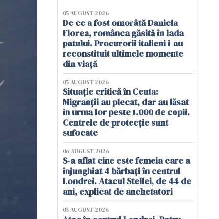
05 AUGUST 2026
De ce a fost omorâtă Daniela
Florea, românca găsită în lada
patului. Procurorii italieni i-au
reconstituit ultimele momente
din viață
05 AUGUST 2026
Situație critică în Ceuta:
Migranții au plecat, dar au lăsat
în urma lor peste 1.000 de copii.
Centrele de protecție sunt
sufocate
06 AUGUST 2026
S-a aflat cine este femeia care a
înjunghiat 4 bărbați în centrul
Londrei. Atacul Stellei, de 44 de
ani, explicat de anchetatori
05 AUGUST 2026