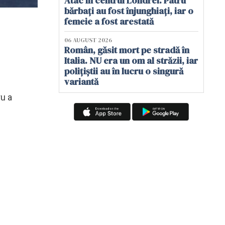
Atac în centrul Londrei. Patru
bărbați au fost înjunghiați, iar o
femeie a fost arestată
06 AUGUST 2026
Român, găsit mort pe stradă în
Italia. NU era un om al străzii, iar
.
polițiștii au în lucru o singură
variantă
ru a