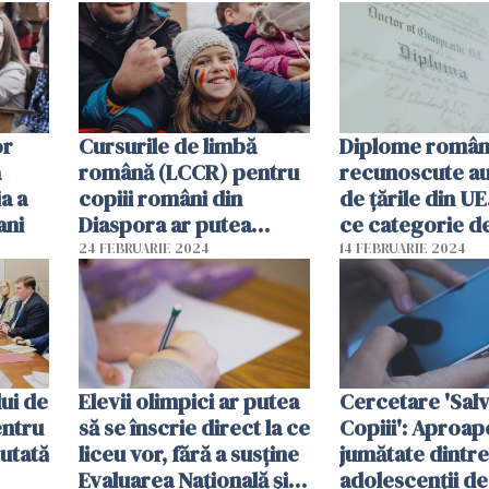
stat
or
Cursurile de limbă
Diplome române
ă
română (LCCR) pentru
recunoscute a
a a
copiii români din
de țările din U
ani
Diaspora ar putea
ce categorie d
deveni program
lucrători e vor
24 FEBRUARIE 2024
14 FEBRUARIE 2024
permanent
ui de
Elevii olimpici ar putea
Cercetare 'Salv
entru
să se înscrie direct la ce
Copiii': Aproap
cutată
liceu vor, fără a susține
jumătate dintre
Evaluarea Națională și
adolescenţii de