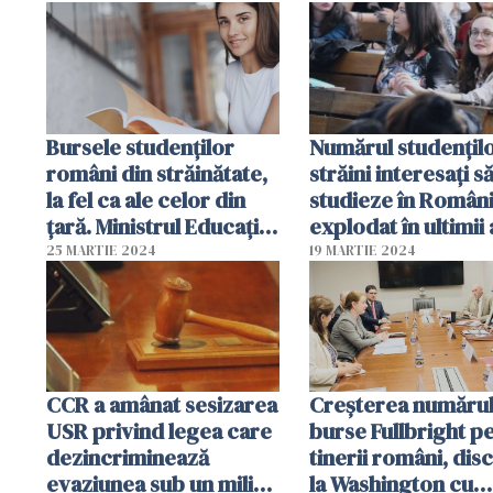
Matematică de la Varna
apel pentru cei
interesați
Bursele studenților
Numărul studențil
români din străinătate,
străini interesați s
la fel ca ale celor din
studieze în Români
țară. Ministrul Educației
explodat în ultimii 
a anunțat schimbarea
25 MARTIE 2024
19 MARTIE 2024
legii
CCR a amânat sesizarea
Creșterea numărul
USR privind legea care
burse Fullbright p
dezincriminează
tinerii români, dis
evaziunea sub un milion
la Washington cu