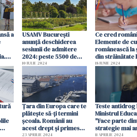
nsă a
USAMV București
Ce cred români
e
anunță deschiderea
Elemente de cu
sesiunii de admitere
românească la 
a.
2024: peste 5500 de
din străinătate 
mai
locuri la cele 64 de
învață copiii lor
10 IULIE 2024
18 IUNIE 2024
,
programe universitare
Rezultat sondaj
are
de licență și master
ice"
tură
Țara din Europa care te
Teste antidrog î
plătește să-ți termini
Ministrul Educaț
lile
școala. Românii au
"Face parte din
acest drept și primesc
strategie mai 
i,
și un împrumut de la
23 APRILIE 2024
11 APRILIE 2024