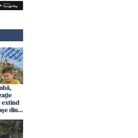
mbă,
zație
 extind
așe din