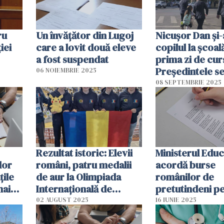
ru
Un învățător din Lugoj
Nicușor Dan și-
iei
care a lovit două eleve
copilul la școală
a fost suspendat
prima zi de cur
Președintele se
06 NOIEMBRIE 2025
întâlni și cu pro
08 SEPTEMBRIE 2025
Cotroceni
Rezultat istoric: Elevii
Ministerul Educ
lor
români, patru medalii
acordă burse
ţile
de aur la Olimpiada
românilor de
mai
Internaţională de
pretutindeni pe
 şi
Informatică
studia în Român
02 AUGUST 2025
16 IUNIE 2025
anul școlar 20