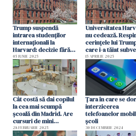
Trump suspendă
Universitatea Har
intrarea studenților
nu cedează. Respi
internaționali la
cerinţele lui Trum
Harvard: decizie fără
care i-a tăiat subve
precedent, pe fondul
de 2 miliarde de do
05 IUNIE 2025
15 APRILIE 2025
unui conflict escaladat
Cât costă să dai copilul
Țara în care se do
la cea mai scumpă
interzicerea
școală din Madrid. Are
telefoanelor mobil
cursuri de mini
școli
MasterChef, yoga sau
28 FEBRUARIE 2025
30 DECEMBRIE 2024
grădinărit