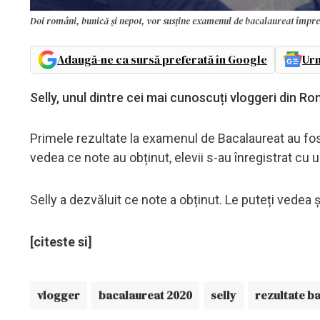
Doi români, bunică și nepot, vor susține examenul de bacalaureat împreu
Adaugă-ne ca sursă preferată în Google
Urm
Selly, unul dintre cei mai cunoscuți vloggeri din R
Primele rezultate la examenul de Bacalaureat au fost 
vedea ce note au obținut, elevii s-au înregistrat cu u
Selly a dezvăluit ce note a obținut. Le puteți vedea 
[citeste si]
vlogger
bacalaureat 2020
selly
rezultate b