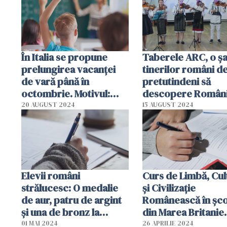
În Italia se propune
Taberele ARC, o șa
prelungirea vacanței
tinerilor români d
de vară până în
pretutindeni să
octombrie. Motivul:
descopere Români
temperaturile extrem
Din ce țări vin cei 
20 AUGUST 2024
15 AUGUST 2024
de ridicate
mulți. Radu Cosma
DRP: "Sunt copii c
au povești dramat
Elevii români
Curs de Limbă, Cul
strălucesc: O medalie
și Civilizație
de aur, patru de argint
Românească în șco
şi una de bronz la
din Marea Britanie.
Olimpiada Balcanică de
Ambasada Românie
01 MAI 2024
26 APRILIE 2024