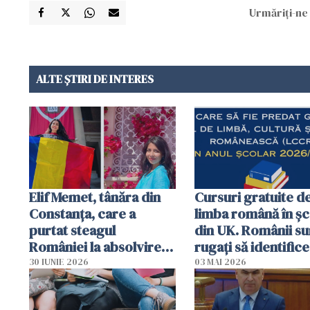
Urmăriți-ne 
ALTE ȘTIRI DE INTERES
Elif Memet, tânăra din
Cursuri gratuite d
Constanța, care a
limba română în șc
purtat steagul
din UK. Românii su
României la absolvirea
rugați să identifice
de la Harvard: „Nu a
pentru găzduirea l
30 IUNIE 2026
03 MAI 2026
uitat niciodată de
România"