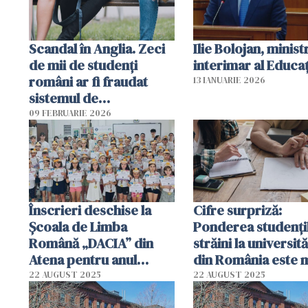
Scandal în Anglia. Zeci
Ilie Bolojan, minist
de mii de studenți
interimar al Educaţ
români ar fi fraudat
13 IANUARIE 2026
sistemul de
împrumuturi
09 FEBRUARIE 2026
universitare. Paguba: 13
miliarde de lire
Înscrieri deschise la
Cifre surpriză:
Școala de Limba
Ponderea studenţi
Română „DACIA” din
străini la universită
Atena pentru anul
din România este 
școlar 2025–2026
mare decât în Italia
22 AUGUST 2025
22 AUGUST 2025
Spania