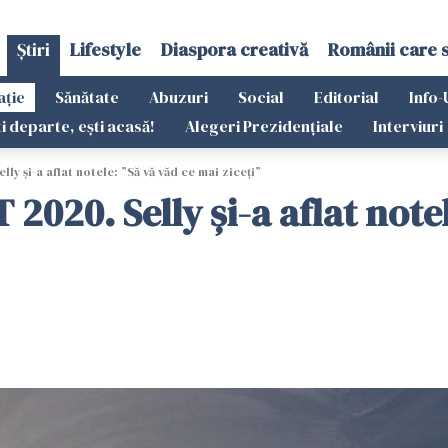
Știri
Lifestyle
Diaspora creativă
Românii care 
ație
Sănătate
Abuzuri
Social
Editorial
Info-
ti departe, ești acasă!
Alegeri Prezidențiale
Interviuri
 și-a aflat notele: ”Să vă văd ce mai ziceți”
020. Selly și-a aflat notel