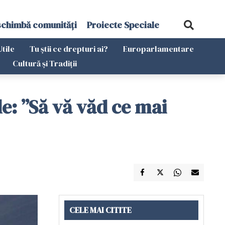
schimbă comunități
Proiecte Speciale
Utile
Tu știi ce drepturi ai?
Europarlamentare
Cultură și Tradiții
e: ”Să vă văd ce mai
CELE MAI CITITE