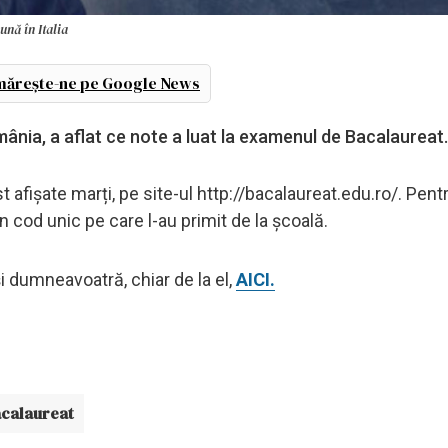
nă în Italia
ărește-ne pe Google News
omânia, a aflat ce note a luat la examenul de Bacalaureat
afișate marți, pe site-ul http://bacalaureat.edu.ro/. Pent
n cod unic pe care l-au primit de la școală.
și dumneavoatră, chiar de la el,
AICI.
acalaureat