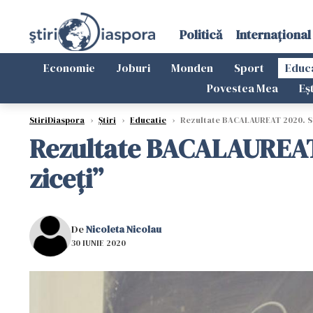
Politică
Internațional
Economie
Joburi
Monden
Sport
Educ
Povestea Mea
Eș
StiriDiaspora
›
Știri
›
Educatie
›
Rezultate BACALAUREAT 2020. Selly
Rezultate BACALAUREAT 2
ziceți”
De
Nicoleta Nicolau
30 IUNIE 2020