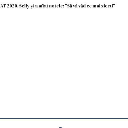
2020. Selly și-a aflat notele: ”Să vă văd ce mai ziceți”