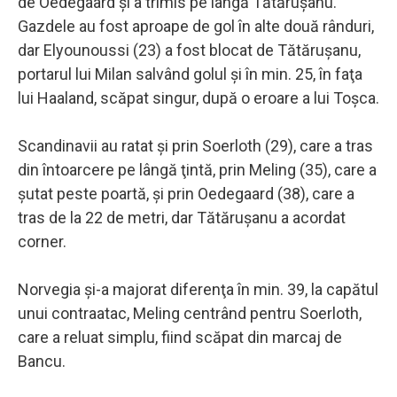
de Oedegaard şi a trimis pe lângă Tătăruşanu.
Gazdele au fost aproape de gol în alte două rânduri,
dar Elyounoussi (23) a fost blocat de Tătăruşanu,
portarul lui Milan salvând golul şi în min. 25, în faţa
lui Haaland, scăpat singur, după o eroare a lui Toşca.
Scandinavii au ratat şi prin Soerloth (29), care a tras
din întoarcere pe lângă ţintă, prin Meling (35), care a
şutat peste poartă, şi prin Oedegaard (38), care a
tras de la 22 de metri, dar Tătăruşanu a acordat
corner.
Norvegia şi-a majorat diferenţa în min. 39, la capătul
unui contraatac, Meling centrând pentru Soerloth,
care a reluat simplu, fiind scăpat din marcaj de
Bancu.