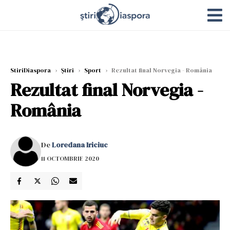
StiriDiaspora
›
Știri
›
Sport
›
Rezultat final Norvegia - România
Rezultat final Norvegia -
România
De
Loredana Iriciuc
11 OCTOMBRIE 2020