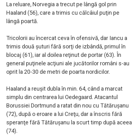
La reluare, Norvegia a trecut pe lângă gol prin
Haaland (56), care a trimis cu călcâiul puţin pe
lângă poartă.
Tricolorii au încercat ceva în ofensivă, dar Iancu a
trimis două şuturi fără sorţi de izbândă, primul în
blocaj (61), iar al doilea reţinut de portar (63). În
general puţinele acţiuni ale jucătorilor români s-au
oprit la 20-30 de metri de poarta nordicilor.
Haaland a reuşit dubla în min. 64, când a marcat
simplu din centrarea lui Oedegaard. Atacantul
Borussiei Dortmund a ratat din nou cu Tătăruşanu
(72), după o eroare a lui Creţu, dar a înscris fără
speranţe fără Tătăruşanu la scurt timp după aceea
(74).