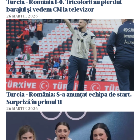
Turcia - România 1-0. Tricolorii au pierdut
barajul și vedem CM la televizor
26 MARTIE 2026
Turcia - România: S-a anunțat echipa de start.
Surpriză în primul 11
26 MARTIE 2026