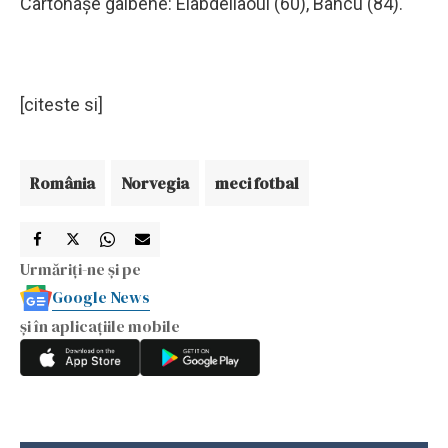
Cartonaşe galbene: Elabdellaoui (60), Bancu (84).
[citeste si]
România
Norvegia
meci fotbal
Urmăriți-ne și pe
Google News
și în aplicațiile mobile