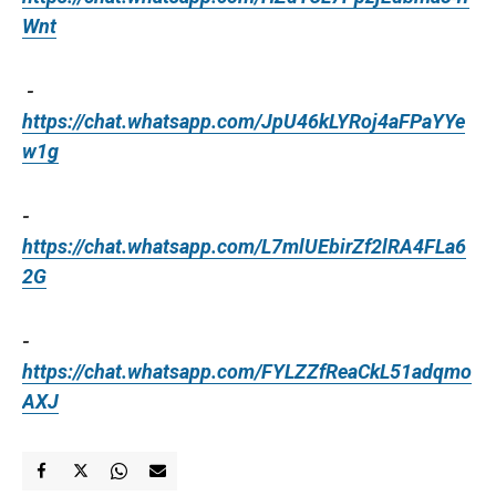
Wnt
-
https://chat.whatsapp.com/JpU46kLYRoj4aFPaYYe
w1g
-
https://chat.whatsapp.com/L7mlUEbirZf2lRA4FLa6
2G
-
https://chat.whatsapp.com/FYLZZfReaCkL51adqmo
AXJ