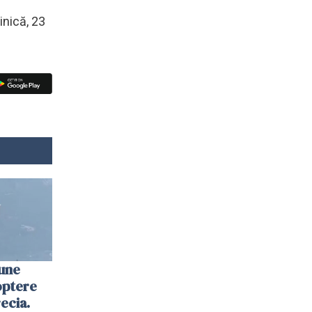
inică, 23
une
optere
ecia.