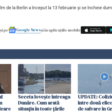
ilm de la Berlin a început la 13 februarie şi se încheie dum
Google News
și pe
și în aplicațiile mobile
ul
Seceta lovește întreaga
UPDATE: Colizi
în
Dunăre. Cum arată
între două elic
leare
situația în toate țările
de salvare în Gr