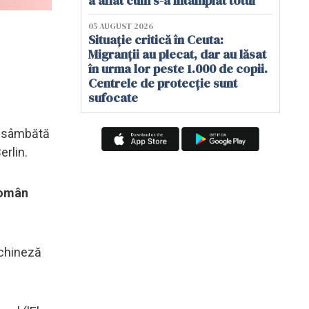
a aflat cum s-a întâmplat totul
05 AUGUST 2026
Situație critică în Ceuta:
Migranții au plecat, dar au lăsat
în urma lor peste 1.000 de copii.
Centrele de protecție sunt
sufocate
ă sâmbătă
erlin.
 român
a chineză