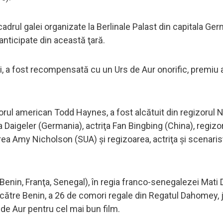
cadrul galei organizate la Berlinale Palast din capitala Ger
anticipate din această ţară.
ani, a fost recompensată cu un Urs de Aur onorific, premiu
torul american Todd Haynes, a fost alcătuit din regizorul N
aigeler (Germania), actriţa Fan Bingbing (China), regizo
area Amy Nicholson (SUA) şi regizoarea, actriţa şi scenaris
(Benin, Franţa, Senegal), în regia franco-senegalezei Mati 
ătre Benin, a 26 de comori regale din Regatul Dahomey, j
 de Aur pentru cel mai bun film.