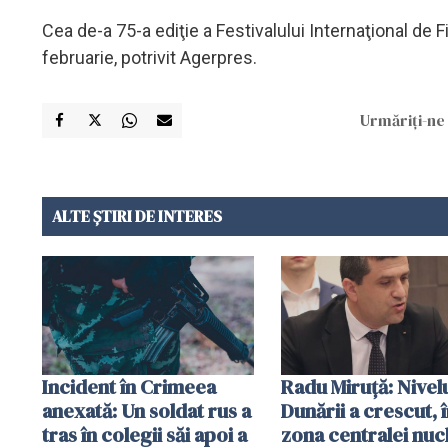
Cea de-a 75-a ediţie a Festivalului Internaţional de F
februarie, potrivit Agerpres.
Urmăriți-ne 
ALTE ȘTIRI DE INTERES
Incident în Crimeea
Radu Miruţă: Nivel
anexată: Un soldat rus a
Dunării a crescut, 
tras în colegii săi apoi a
zona centralei nuc