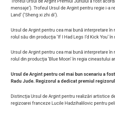
Trofeul Ursul de Argint Premiul Juriului a fost acor
mensaje'). Trofeul Ursul de Argint pentru regie i-a
Land' ('Sheng xi zhi di').
Ursul de Argint pentru cea mai bună interpretare în r
rolul său din producţia 'If I Had Legs I'd Kick You' î
Ursul de Argint pentru cea mai bună interpretare în
rolul din producţia 'Blue Moon' în regia cineastului 
Ursul de Argint pentru cel mai bun scenariu a fost
Radu Jude. Regizorul a dedicat premiul regizorul
Distincţia Ursul de Argint pentru realizări artistice
regizoarei franceze Lucile Hadzihalilovic pentru peli