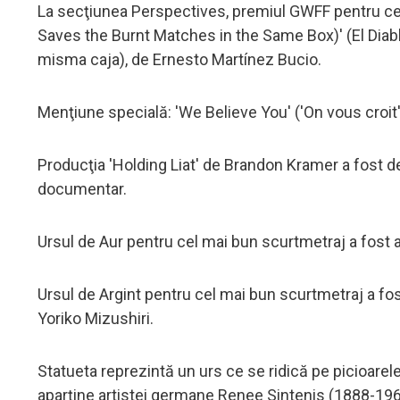
La secţiunea Perspectives, premiul GWFF pentru cel
Saves the Burnt Matches in the Same Box)' (El Diab
misma caja), de Ernesto Martínez Bucio.
Menţiune specială: 'We Believe You' ('On vous croit'
Producţia 'Holding Liat' de Brandon Kramer a fost 
documentar.
Ursul de Aur pentru cel mai bun scurtmetraj a fost 
Ursul de Argint pentru cel mai bun scurtmetraj a fost
Yoriko Mizushiri.
Statueta reprezintă un urs ce se ridică pe picioarele d
aparţine artistei germane Renee Sintenis (1888-196