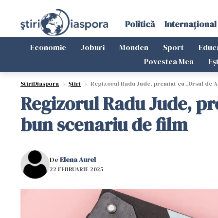
Politică
Internațional
Economie
Joburi
Monden
Sport
Educ
Povestea Mea
Eș
StiriDiaspora
›
Știri
›
Regizorul Radu Jude, premiat cu „Ursul de Arg
Regizorul Radu Jude, pre
bun scenariu de film
De
Elena Aurel
22 FEBRUARIE 2025