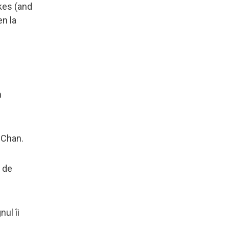
kes (and
n la
m
 Chan.
, de
nul îi