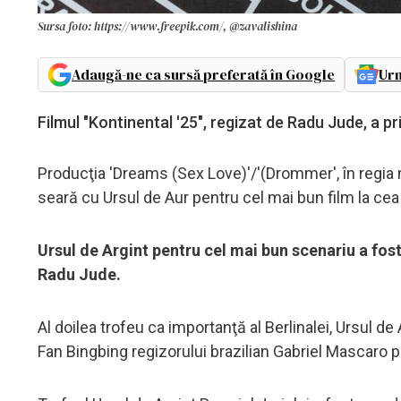
Sursa foto: https://www.freepik.com/, @zavalishina
Adaugă-ne ca sursă preferată în Google
Urm
Filmul "Kontinental '25", regizat de Radu Jude, a pr
Producţia 'Dreams (Sex Love)'/'(Drommer', în regi
seară cu Ursul de Aur pentru cel mai bun film la cea d
Ursul de Argint pentru cel mai bun scenariu a fost
Radu Jude.
Al doilea trofeu ca importanţă al Berlinalei, Ursul de
Fan Bingbing regizorului brazilian Gabriel Mascaro pe