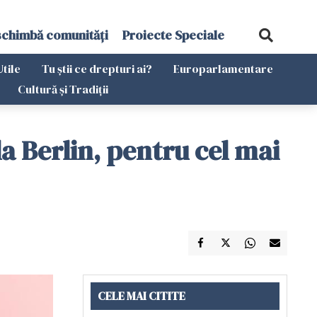
schimbă comunități
Proiecte Speciale
Utile
Tu știi ce drepturi ai?
Europarlamentare
Cultură și Tradiții
a Berlin, pentru cel mai
CELE MAI CITITE