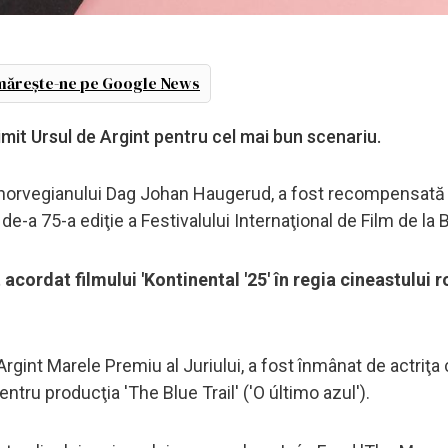
ărește-ne pe Google News
imit Ursul de Argint pentru cel mai bun scenariu.
a norvegianului Dag Johan Haugerud, a fost recompensat
e-a 75-a ediţie a Festivalului Internaţional de Film de la B
 acordat filmului 'Kontinental '25' în regia cineastului
 Argint Marele Premiu al Juriului, a fost înmânat de actriţ
ntru producţia 'The Blue Trail' ('O último azul').