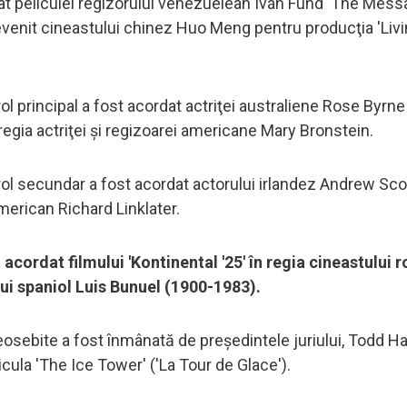
dat peliculei regizorului venezuelean Iván Fund 'The Messa
 revenit cineastului chinez Huo Meng pentru producţia 'Liv
ol principal a fost acordat actriţei australiene Rose Byrn
n regia actriţei şi regizoarei americane Mary Bronstein.
 rol secundar a fost acordat actorului irlandez Andrew Sco
american Richard Linklater.
 acordat filmului 'Kontinental '25' în regia cineastului
ui spaniol Luis Bunuel (1900-1983).
 deosebite a fost înmânată de preşedintele juriului, Todd H
cula 'The Ice Tower' ('La Tour de Glace').