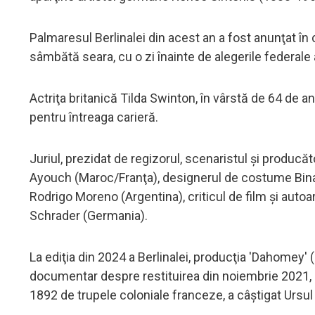
Palmaresul Berlinalei din acest an a fost anunţat în 
sâmbătă seara, cu o zi înainte de alegerile federale 
Actriţa britanică Tilda Swinton, în vârstă de 64 de 
pentru întreaga carieră.
Juriul, prezidat de regizorul, scenaristul şi producă
Ayouch (Maroc/Franţa), designerul de costume Bina D
Rodrigo Moreno (Argentina), criticul de film şi auto
Schrader (Germania).
La ediţia din 2024 a Berlinalei, producţia 'Dahomey' 
documentar despre restituirea din noiembrie 2021, c
1892 de trupele coloniale franceze, a câştigat Ursul