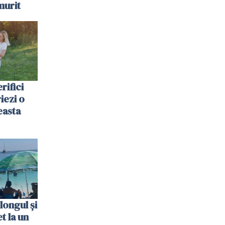
murit
rifici
riezi o
easta
longul și
t la un