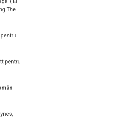
ge' ('El
ing The
e pentru
tt pentru
 român
aynes,