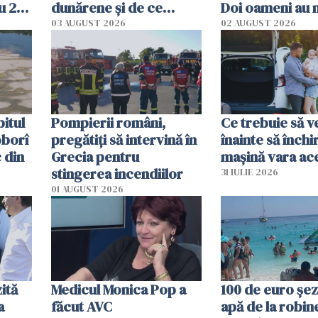
u 2
dunărene și de ce
Doi oameni au 
ecută
România resimte
03 AUGUST 2026
02 AUGUST 2026
efectele, deși a plouat
în iulie
itul
Pompierii români,
Ce trebuie să ve
oborî
pregătiţi să intervină în
înainte să închi
 din
Grecia pentru
mașină vara ac
stingerea incendiilor
31 IULIE 2026
01 AUGUST 2026
ită
Medicul Monica Pop a
100 de euro șez
a
făcut AVC
apă de la robine