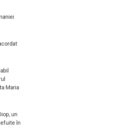
maniei
 acordat
abil
rul
ta Maria
Diop, un
efuite în