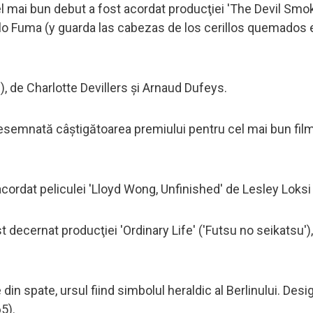
 mai bun debut a fost acordat producţiei 'The Devil Smo
lo Fuma (y guarda las cabezas de los cerillos quemados e
), de Charlotte Devillers şi Arnaud Dufeys.
desemnată câştigătoarea premiului pentru cel mai bun fil
acordat peliculei 'Lloyd Wong, Unfinished' de Lesley Loksi
 decernat producţiei 'Ordinary Life' ('Futsu no seikatsu')
in spate, ursul fiind simbolul heraldic al Berlinului. Desig
5).