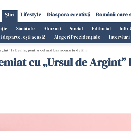
Știri
Lifestyle
Diaspora creativă
Românii care 
ație
Sănătate
Abuzuri
Social
Editorial
Info-
ti departe, ești acasă!
Alegeri Prezidențiale
Interviuri
int” la Berlin, pentru cel mai bun scenariu de film
miat cu „Ursul de Argint” l