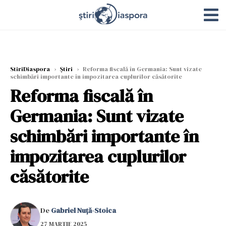
StiriDiaspora
›
Știri
›
Reforma fiscală în Germania: Sunt vizate
schimbări importante în impozitarea cuplurilor căsătorite
Reforma fiscală în
Germania: Sunt vizate
schimbări importante în
impozitarea cuplurilor
căsătorite
De
Gabriel Nuță-Stoica
27 MARTIE 2025