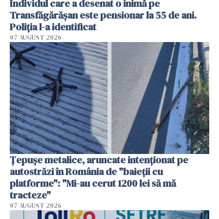
Individul care a desenat o inimă pe
Transfăgărășan este pensionar la 55 de ani.
Poliția l-a identificat
07 AUGUST 2026
Țepușe metalice, aruncate intenționat pe
autostrăzi în România de "baieții cu
platforme": "Mi-au cerut 1200 lei să mă
tracteze"
07 AUGUST 2026