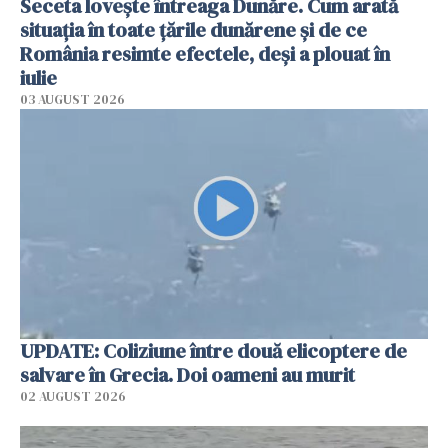
Seceta lovește întreaga Dunăre. Cum arată
situația în toate țările dunărene și de ce
România resimte efectele, deși a plouat în
iulie
03 AUGUST 2026
UPDATE: Coliziune între două elicoptere de
salvare în Grecia. Doi oameni au murit
02 AUGUST 2026