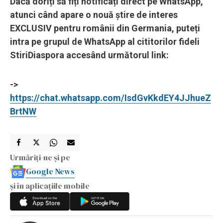
Dacă doriți să fiți notificați direct pe WhatsApp,
atunci când apare o nouă știre de interes
EXCLUSIV pentru românii din Germania, puteți
intra pe grupul de WhatsApp al cititorilor fideli
StiriDiaspora accesând următorul link:
->
https://chat.whatsapp.com/IsdGvKkdEY4JJhueZ
BrtNW
Urmăriți-ne și pe
Google News
și în aplicațiile mobile