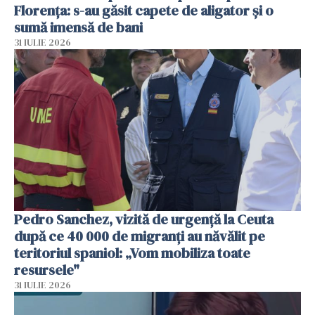
Florența: s-au găsit capete de aligator și o
sumă imensă de bani
31 IULIE 2026
Pedro Sanchez, vizită de urgență la Ceuta
după ce 40 000 de migranți au năvălit pe
teritoriul spaniol: „Vom mobiliza toate
resursele"
31 IULIE 2026