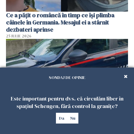
Ce a pățit o româncă în timp ce își plimba
câinele în Germania. Mesajul ei a stârnit
dezbateri aprinse
25 IULIE 2026
SONDAJ DE OPINIE
Este important pentru dvs. că circulăm liber în
spațiul Schengen, fără control la granițe?
Româncă din Italia, acuzată că și-a lăsat copiii
singuri în casă pentru a merge la mall. Vecinii
Da
Nu
au dat alarma
25 IULIE 2026