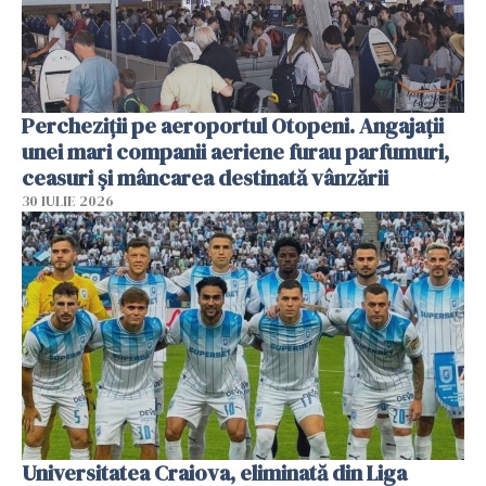
Percheziții pe aeroportul Otopeni. Angajații
unei mari companii aeriene furau parfumuri,
ceasuri și mâncarea destinată vânzării
30 IULIE 2026
Universitatea Craiova, eliminată din Liga