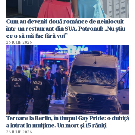
Cum au devenit două românce de neînlocuit
într-un restaurant din SUA. Patronul: „Nu știu
ce o să mă fac fără voi”
26 IULIE 2026
Teroare la Berlin, în timpul Gay Pride: o dubiță
a intrat în mulțime. Un mort și 15 răniți
26 IULIE 2026