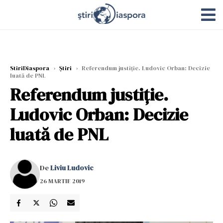
StiriDiaspora
›
Știri
›
Referendum justiție. Ludovic Orban: Decizie
luată de PNL
Referendum justiție.
Ludovic Orban: Decizie
luată de PNL
De
Liviu Ludovic
26 MARTIE 2019