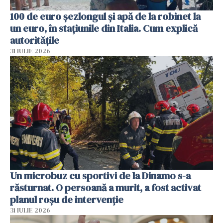
100 de euro șezlongul și apă de la robinet la
un euro, în stațiunile din Italia. Cum explică
autoritățile
31 IULIE 2026
Un microbuz cu sportivi de la Dinamo s-a
răsturnat. O persoană a murit, a fost activat
planul roșu de intervenție
31 IULIE 2026