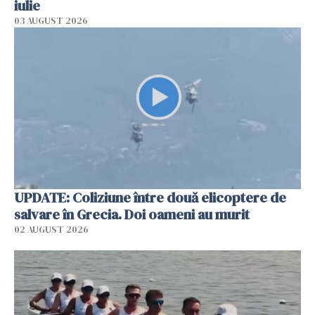
iulie
03 AUGUST 2026
UPDATE: Coliziune între două elicoptere de
salvare în Grecia. Doi oameni au murit
02 AUGUST 2026