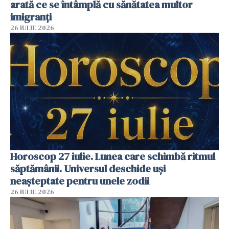
arată ce se întâmplă cu sănătatea multor
imigranți
26 IULIE 2026
Horoscop 27 iulie. Lunea care schimbă ritmul
săptămânii. Universul deschide uși
neașteptate pentru unele zodii
26 IULIE 2026