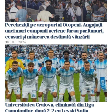
Percheziții pe aeroportul Otopeni. Angajații
unei mari companii aeriene furau parfumuri,
ceasuri și mâncarea destinată vânzării
30 IULIE 2026
Universitatea Craiova, eliminată din Liga
Campionilor, după 2-2 cu Levski Sofia