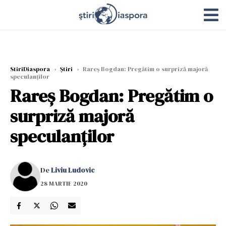
StiriDiaspora
›
Știri
›
Rareș Bogdan: Pregătim o surpriză majoră
speculanților
Rareș Bogdan: Pregătim o
surpriză majoră
speculanților
De
Liviu Ludovic
28 MARTIE 2020