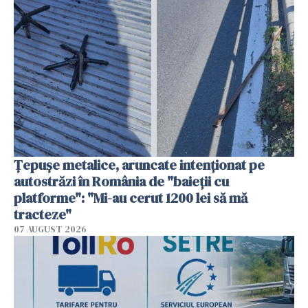
Țepușe metalice, aruncate intenționat pe
autostrăzi în România de "baieții cu
platforme": "Mi-au cerut 1200 lei să mă
tracteze"
07 AUGUST 2026