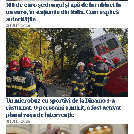
100 de euro șezlongul și apă de la robinet la
un euro, în stațiunile din Italia. Cum explică
autoritățile
31 IULIE 2026
Un microbuz cu sportivi de la Dinamo s-a
răsturnat. O persoană a murit, a fost activat
planul roșu de intervenție
31 IULIE 2026