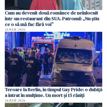
Cum au devenit două românce de neînlocuit
într-un restaurant din SUA. Patronul: „Nu știu
ce o să mă fac fără voi”
26 IULIE 2026
Teroare la Berlin, în timpul Gay Pride: o dubiță
a intrat în mulțime. Un mort și 15 răniți
26 IULIE 2026