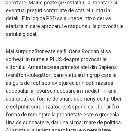
aprozare. Maine poate și Gostat'uri, alimentare și
eventual prețuri controlate de stat. Nu intru in
detalii. E in logica PSD sa alunece intr-o deriva
etatista in care aprozarul e răspunsul la provocările
satului global.
Mai surprinzător este sa fii Oana Bogdan și sa
vorbești in numele PLUS despre provocările
viitorului. Amestecarea primelor idei din Sapiens
(vânători-culegători, care viețuiau in grup care le
asigura de fapt supraviețuirea prin optimizarea
accesului la resurse necesare in imediat - hrana,
apărarea), cu forme de share ecomony de tip Uber
e cel puțin surprinzătoare. A spune ca Uber ar fi o
forma de renunțare la proprietate este o greșeală.
Una de cunoaștere, dar una și mai mare de politica.
A insista și a repeta acest lucru e o persistare