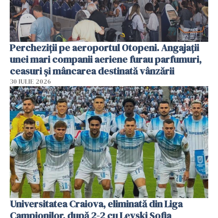
Percheziții pe aeroportul Otopeni. Angajații
unei mari companii aeriene furau parfumuri,
ceasuri și mâncarea destinată vânzării
30 IULIE 2026
Universitatea Craiova, eliminată din Liga
Campionilor, după 2-2 cu Levski Sofia