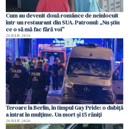
Cum au devenit două românce de neînlocuit
într-un restaurant din SUA. Patronul: „Nu știu
ce o să mă fac fără voi”
26 IULIE 2026
Teroare la Berlin, în timpul Gay Pride: o dubiță
a intrat în mulțime. Un mort și 15 răniți
26 IULIE 2026