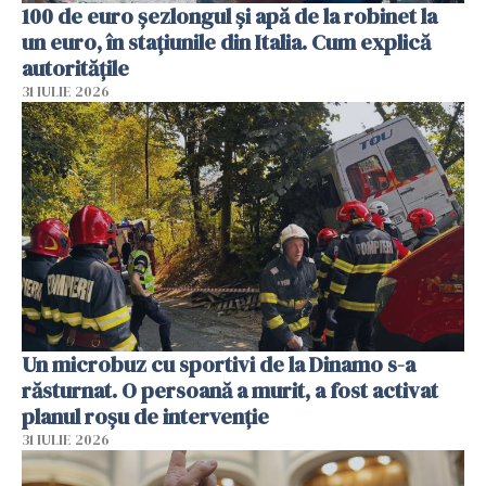
100 de euro șezlongul și apă de la robinet la
un euro, în stațiunile din Italia. Cum explică
autoritățile
31 IULIE 2026
Un microbuz cu sportivi de la Dinamo s-a
răsturnat. O persoană a murit, a fost activat
planul roșu de intervenție
31 IULIE 2026