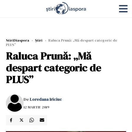
StiriDiaspora
›
Știri
›
Raluca Prună: „Mă despart categoric de
PLUS”
Raluca Prună: „Mă
despart categoric de
PLUS”
De
Loredana Iriciuc
12 MARTIE 2019