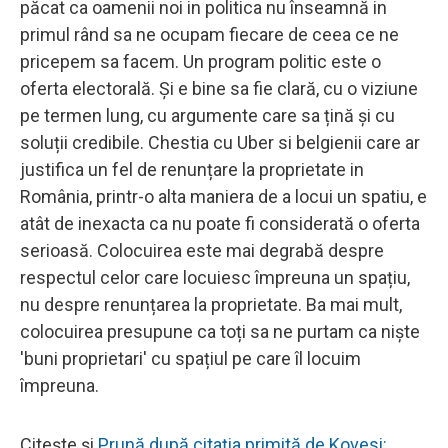
păcat ca oamenii noi in politica nu înseamnă in
primul rând sa ne ocupam fiecare de ceea ce ne
pricepem sa facem. Un program politic este o
oferta electorală. Și e bine sa fie clară, cu o viziune
pe termen lung, cu argumente care sa țină și cu
soluții credibile. Chestia cu Uber si belgienii care ar
justifica un fel de renunțare la proprietate in
România, printr-o alta maniera de a locui un spatiu, e
atât de inexacta ca nu poate fi considerată o oferta
serioasă. Colocuirea este mai degrabă despre
respectul celor care locuiesc împreuna un spațiu,
nu despre renunțarea la proprietate. Ba mai mult,
colocuirea presupune ca toți sa ne purtam ca niște
'buni proprietari' cu spațiul pe care îl locuim
împreuna.
Citește și
Prună după citația primită de Kovesi: