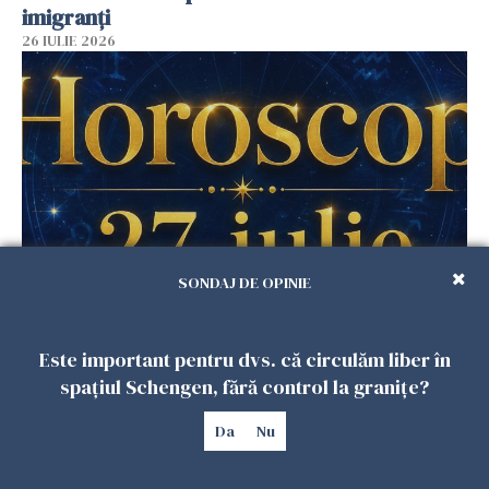
imigranți
26 IULIE 2026
SONDAJ DE OPINIE
Horoscop 27 iulie. Lunea care schimbă ritmul
săptămânii. Universul deschide uși
Este important pentru dvs. că circulăm liber în
neașteptate pentru unele zodii
spațiul Schengen, fără control la granițe?
26 IULIE 2026
Da
Nu