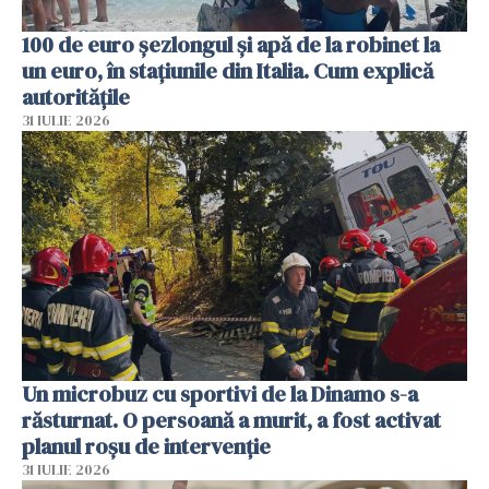
100 de euro șezlongul și apă de la robinet la
un euro, în stațiunile din Italia. Cum explică
autoritățile
31 IULIE 2026
Un microbuz cu sportivi de la Dinamo s-a
răsturnat. O persoană a murit, a fost activat
planul roșu de intervenție
31 IULIE 2026