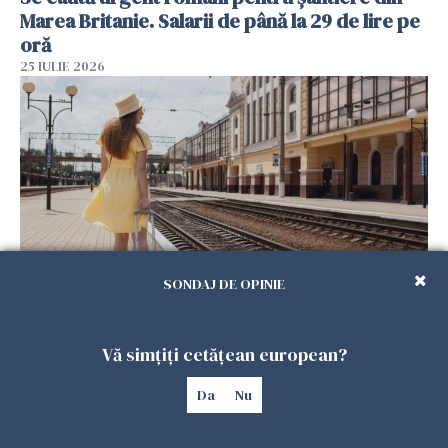
Marea Britanie. Salarii de până la 29 de lire pe
oră
25 IULIE 2026
SONDAJ DE OPINIE
Haos pe calea ferată în Italia! Timp de
aproape patru zile, trenurile spre Roma și
Vă simțiți cetățean european?
Milano pot întârzia până la 3 ore
25 IULIE 2026
Da
Nu