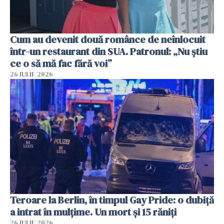
Cum au devenit două românce de neînlocuit
într-un restaurant din SUA. Patronul: „Nu știu
ce o să mă fac fără voi”
26 IULIE 2026
Teroare la Berlin, în timpul Gay Pride: o dubiță
a intrat în mulțime. Un mort și 15 răniți
26 IULIE 2026