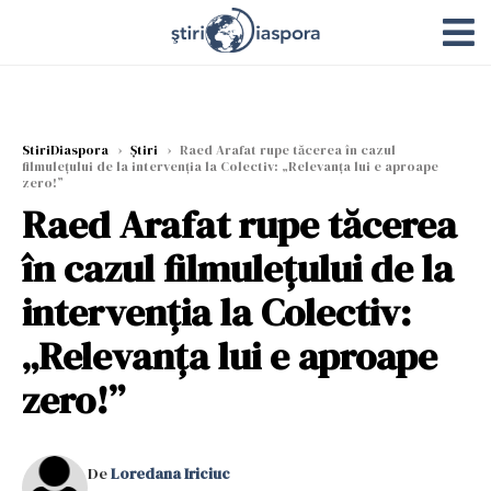
StiriDiaspora
›
Știri
›
Raed Arafat rupe tăcerea în cazul
filmulețului de la intervenția la Colectiv: „Relevanța lui e aproape
zero!”
Raed Arafat rupe tăcerea
în cazul filmulețului de la
intervenția la Colectiv:
„Relevanța lui e aproape
zero!”
De
Loredana Iriciuc