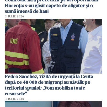
Florența: s-au găsit capete de aligator și o
sumă imensă de bani
31 IULIE 2026
Pedro Sanchez, vizită de urgență la Ceuta
după ce 40 000 de migranți au năvălit pe
teritoriul spaniol: „Vom mobiliza toate
resursele"
31 IULIE 2026