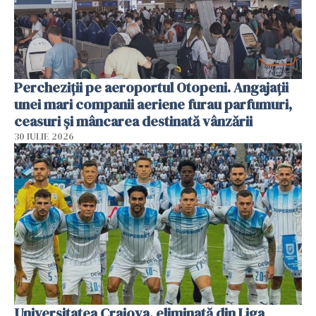
Percheziții pe aeroportul Otopeni. Angajații
unei mari companii aeriene furau parfumuri,
ceasuri și mâncarea destinată vânzării
30 IULIE 2026
Universitatea Craiova, eliminată din Liga