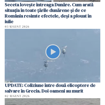
Seceta lovește întreaga Dunăre. Cum arată
situația în toate țările dunărene și de ce
România resimte efectele, deși a plouat în
iulie
03 AUGUST 2026
UPDATE: Coliziune între două elicoptere de
salvare în Grecia. Doi oameni au murit
02 AUGUST 2026