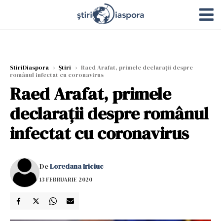
StiriDiaspora
›
Știri
›
Raed Arafat, primele declarații despre
românul infectat cu coronavirus
Raed Arafat, primele
declarații despre românul
infectat cu coronavirus
De
Loredana Iriciuc
13 FEBRUARIE 2020