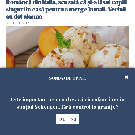
Româncă din Italia, acuzată că și-a lăsat copiii
singuri în casă pentru a merge la mall. Vecinii
au dat alarma
25 IULIE 2026
SONDAJ DE OPINIE
Înghețata de casă cu nectarine care
Este important pentru dvs. că circulăm liber în
cucerește vara. Rețeta fără aparat, gata din
spațiul Schengen, fără control la granițe?
câteva ingrediente
Da
Nu
25 IULIE 2026