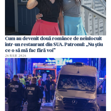
Cum au devenit două românce de neînlocuit
într-un restaurant din SUA. Patronul: „Nu știu
ce o să mă fac fără voi”
26 IULIE 2026