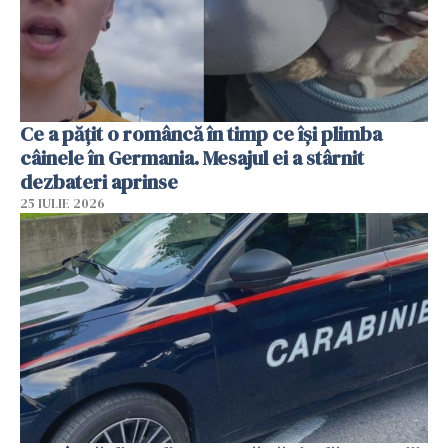
Ce a pățit o româncă în timp ce își plimba
câinele în Germania. Mesajul ei a stârnit
dezbateri aprinse
25 IULIE 2026