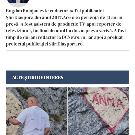
Bogdan Bolojan este redactor-șef al publicației
ȘtiriDiaspora din anul 2017.Are o experiență de 13 ani în
presă. A fost asistent de producție TV, apoi reporter de
televiziune și în final drumul l-a dus în presa scrisă. A fost
timp de doi ani redactor la DCNews.ro, iar apoi a preluat
proiectul publicației ȘtiriDiaspora.ro.
ALTE ȘTIRI DE INTERES