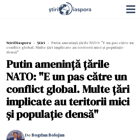
StiriDiaspora
›
Știri
›
Putin amenință țările NATO: "E un pas către un
conflict global. Multe țări implicate au teritorii mici și populație
densă"
Putin amenință țările
NATO: "E un pas către un
conflict global. Multe țări
implicate au teritorii mici
și populație densă"
De
Bogdan Bolojan